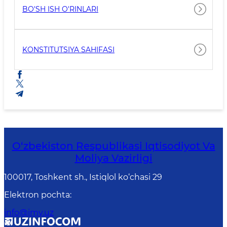
BO'SH ISH O'RINLARI
KONSTITUTSIYA SAHIFASI
O‘zbekiston Respublikasi Iqtisodiyot Va
Moliya Vazirligi
100017, Toshkent sh., Istiqlol ko‘chasi 29
Elektron pochta
:
info@imv.uz