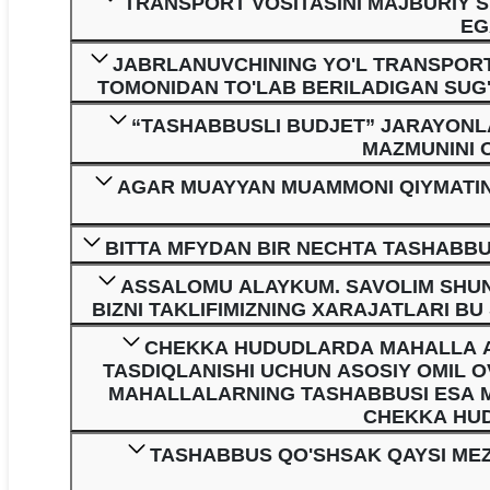
TRANSPORT VOSITASINI MAJBURIY S
EG
JABRLANUVCHINING YO'L TRANSPORT 
TOMONIDAN TO'LAB BERILADIGAN SUG'
“TASHABBUSLI BUDJET” JARAYONLA
MAZMUNINI O
AGAR MUAYYAN MUAMMONI QIYMATINI
BITTA MFYDAN BIR NECHTA TASHABBUS
ASSALOMU ALAYKUM. SAVOLIM SHUND
BIZNI TAKLIFIMIZNING XARAJATLARI B
CHEKKA HUDUDLARDA MAHALLA AH
TASDIQLANISHI UCHUN ASOSIY OMIL O
MAHALLALARNING TASHABBUSI ESA M
CHEKKA HUD
TASHABBUS QO'SHSAK QAYSI MEZ