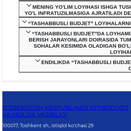
MENING YO'LIM LOYIHASI ISHGA TUS
YO'L INFRATUZILMASIGA AJRATILADI D
“TASHABBUSLI BUDJET” LOYIHALARNI
“TASHABBUSLI BUDJET”DA LOYHAMIZ 
BERISH JARAYONLARI DOIRASIDA TUMA
SOHALAR KESIMIDA OLADIGAN BO'LS
LOYIHA
ENDILIKDA “TASHABBUSLI BUDJE
O‘ZBEKISTON RESPUBLIKASI IQTISODIYOT
VA MOLIYA VAZIRLIGI
100017, Toshkent sh., Istiqlol ko‘chasi 29