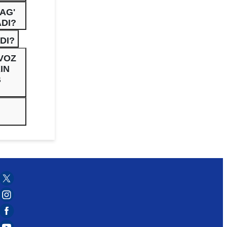
AG'
DI?
DI?
VOZ
IN
B