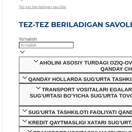
Tez-tez beriladigan savollar
TEZ-TEZ BERILADIGAN SAVOL
Yo‘nalish
AHOLINI ASOSIY TURDAGI OZIQ-O
QANDAY CH
QANDAY HOLLARDA SUG'URTA TASHKILO
TRANSPORT VOSITALARI EGALAR
SUG'URTASI BO'YICHA SUG'URTA TO
SUG'URTA TASHKILOTI FAOLIYATI QAN
KREDIT QAYTMASLIGI XATARI SUG'URT