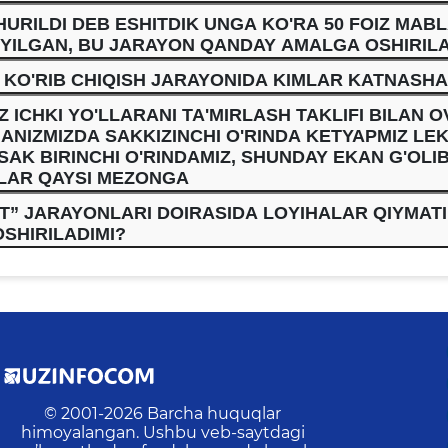
HURILDI DEB ESHITDIK UNGA KO'RA 50 FOIZ MABL
EYILGAN, BU JARAYON QANDAY AMALGA OSHIRILA
 KO'RIB CHIQISH JARAYONIDA KIMLAR KATNASHA
ICHKI YO'LLARANI TA'MIRLASH TAKLIFI BILAN O
NIZMIZDA SAKKIZINCHI O'RINDA KETYAPMIZ LEK
AK BIRINCHI O'RINDAMIZ, SHUNDAY EKAN G'OLI
LAR QAYSI MEZONGA
T” JARAYONLARI DOIRASIDA LOYIHALAR QIYMATI
OSHIRILADIMI?
© 2001-
2026
Barcha huquqlar
himoyalangan. Ushbu veb-saytdagi