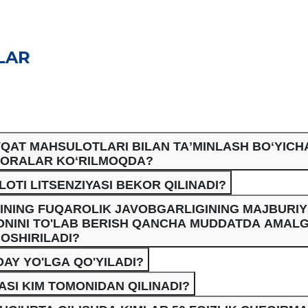
LAR
VQAT MAHSULOTLARI BILAN TAʼMINLASH BOʻYICH
ORALAR KOʻRILMOQDA?
TI LITSENZIYASI BEKOR QILINADI?
INING FUQAROLIK JAVOBGARLIGINING MAJBURIY
VONINI TO'LAB BERISH QANCHA MUDDATDA AMAL
OSHIRILADI?
DAY YO'LGA QO'YILADI?
ASI KIM TOMONIDAN QILINADI?