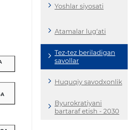
Yoshlar siyosati
Аtamalar lug‘ati
Tez-tez beriladigan
savollar
A
Huquqiy savodxonlik
GA
Byurokratiyani
bartaraf etish - 2030