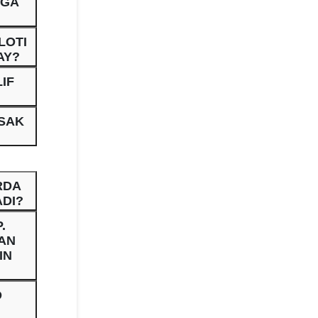
AGA
LOTI
AY?
IF
TSAK
RDA
ADI?
.
GAN
IN
D