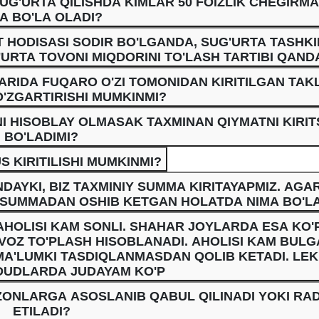
UG'URTA QILISHDA KIMLAR 50 FOIZLIK CHEGIRM
A BO'LA OLADI?
HODISASI SODIR BO'LGANDA, SUG'URTA TASHKI
URTA TOVONI MIQDORINI TO'LASH TARTIBI QAND
RIDA FUQARO O'ZI TOMONIDAN KIRITILGAN TAKL
'ZGARTIRISHI MUMKINMI?
 HISOBLAY OLMASAK TAXMINAN QIYMATNI KIRI
BO'LADIMI?
 KIRITILISHI MUMKINMI?
AYKI, BIZ TAXMINIY SUMMA KIRITAYAPMIZ. AGA
U SUMMADAN OSHIB KETGAN HOLATDA NIMA BO'L
OLISI KAM SONLI. SHAHAR JOYLARDA ESA KO'P
VOZ TO'PLASH HISOBLANADI. AHOLISI KAM BUL
A'LUMKI TASDIQLANMASDAN QOLIB KETADI. LEK
UDLARDA JUDAYAM KO'P
ONLARGA ASOSLANIB QABUL QILINADI YOKI RA
ETILADI?