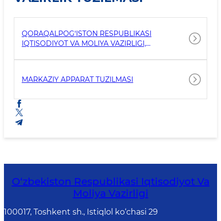
QORAQALPOG‘ISTON RESPUBLIKASI
IQTISODIYOT VA MOLIYA VAZIRLIGI,
VILOYATLAR HAMDA TOSHKENT SHAHAR
IQTISODIYOT VA MOLIYA BOSH
BOSHQARMALARINING TUZILMASI
MARKAZIY APPARAT TUZILMASI
O‘zbekiston Respublikasi Iqtisodiyot Va
Moliya Vazirligi
100017, Toshkent sh., Istiqlol ko‘chasi 29