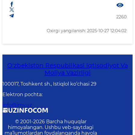
2260
Oxirgi yangilanish: 2025-10-27 12:04:02
O‘zbekiston Respublikasi Iqtisodiyot Va
Moliya Vazirligi
100017, Toshkent sh., Istiqlol ko‘chasi 29
Elektron pochta
:
info@imv.uz
© 2001-
2026
Barcha huquqlar
himoyalangan. Ushbu veb-saytdagi
ma’lumotlardan foydalanganda havola