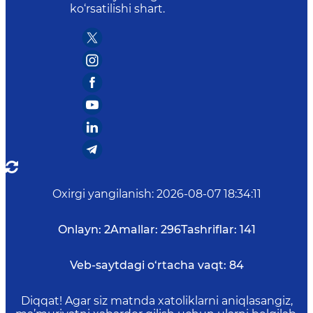
ko‘rsatilishi shart.
Oxirgi yangilanish
:
2026-08-07 18:34:11
Onlayn:
2
Amallar:
296
Tashriflar:
141
Veb-saytdagi o‘rtacha vaqt:
84
Diqqat! Agar siz matnda xatoliklarni aniqlasangiz,