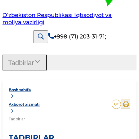
O‘zbekiston Respublikasi Iqtisodiyot va
moliya vazirligi
+998 (71) 203-31-71
;
Tadbirlar
Bosh sahifa
0
+
Axborot xizmati
Tadbirlar
TADBIRLAR