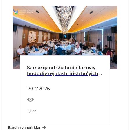
Samarqand shahrida fazoviy-
hududiy rejalashtirish boʻyicha
seminar tashkil etildi
15.07.2026
1224
Barcha yangiliklar