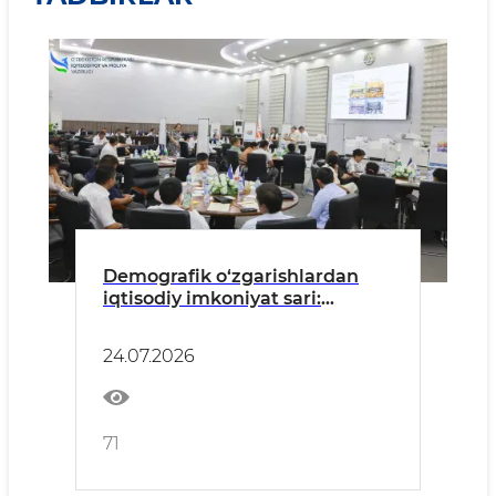
Demografik o‘zgarishlardan
iqtisodiy imkoniyat sari:
O‘zbekistonning ish o‘rinlari va
inson kapitali kelajagi
24.07.2026
muhokama qilindi
71