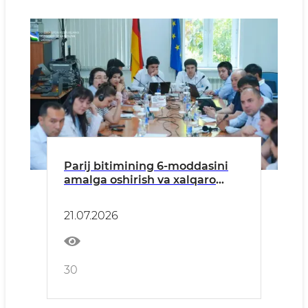
Parij bitimining 6-moddasini
amalga oshirish va xalqaro
uglerod bozorida
mamlakatimizning ishtirokini
21.07.2026
jadallashtirish bo‘yicha
seminar-trening bo‘lib o‘tdi
30