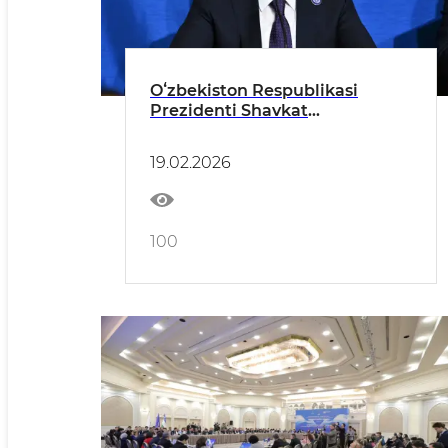
Oʻzbekiston Respublikasi
Prezidenti Shavkat
Mirziyoyevning Tinchlik
kengashining birinchi
19.02.2026
sammitidagi nutqi
100