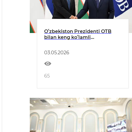
Oʻzbekiston Prezidenti OTB
bilan keng koʻlamli
hamkorlikni kengaytirish
muhimligini taʼkidladi
03.05.2026
65