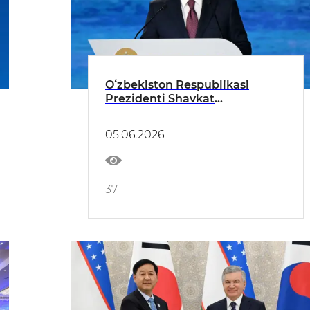
Oʻzbekiston Respublikasi
Prezidenti Shavkat
Mirziyoyevning Peterburg
xalqaro iqtisodiy forumidagi
05.06.2026
nutqi
37