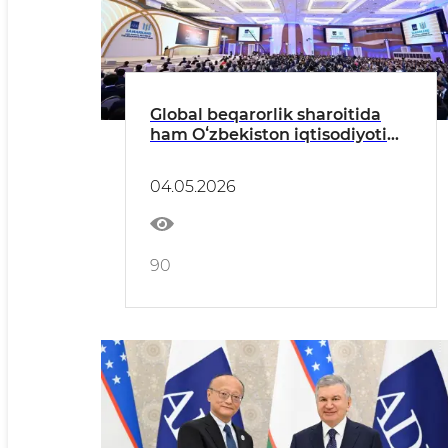
Global beqarorlik sharoitida
ham Oʻzbekiston iqtisodiyoti
birinchi chorak yakuni boʻyicha
8,7 foizli oʻsishga erishdi.
04.05.2026
90