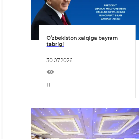
Oʻzbekiston xalqiga bayram
tabrigi
30.07.2026
11