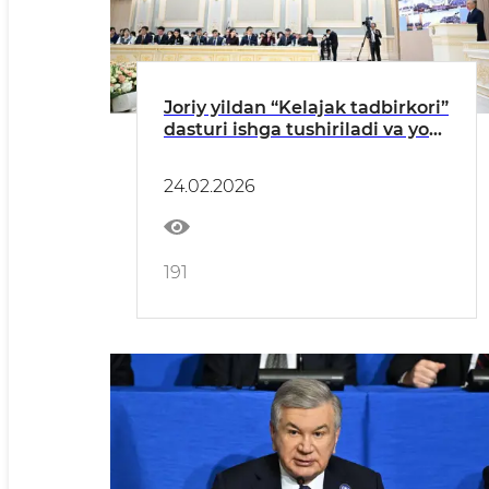
Joriy yildan “Kelajak tadbirkori”
dasturi ishga tushiriladi va yosh
tadbirkorlarga 7 yil
muddatgacha 15 foizli kredit
24.02.2026
ajratish boshlanadi.
191