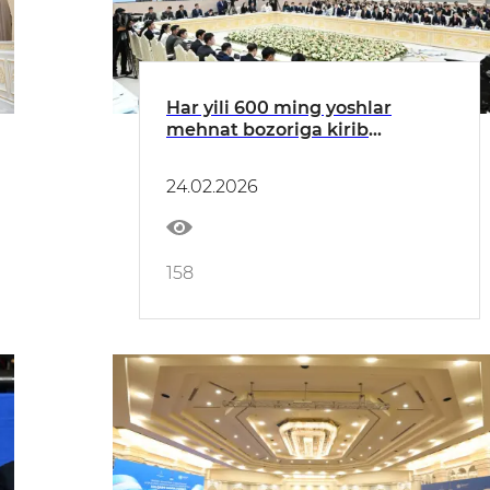
Har yili 600 ming yoshlar
mehnat bozoriga kirib
kelmoqda, 2030-yilga borib,
ular 1 millionga yetadi.
24.02.2026
Yoshlarga o‘ziga mos ish
topishi uchun sharoit yaratish –
eng muhim masala ekani qayd
etildi.
158