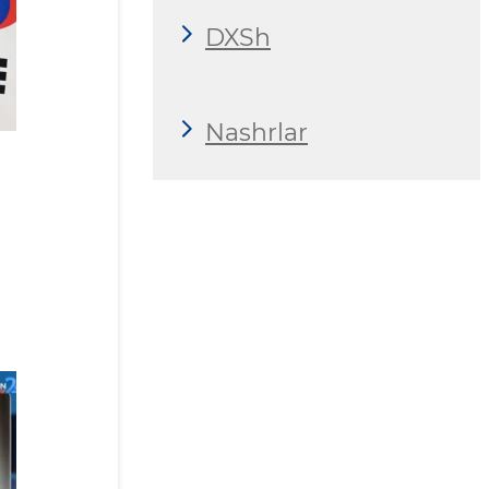
DXSh
Nashrlar