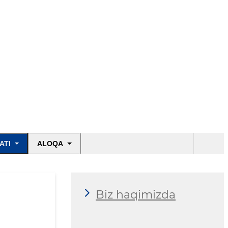
ATI
ALOQA
Biz haqimizda