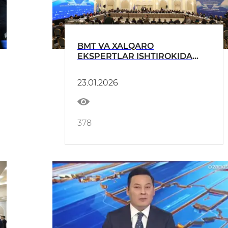
BMT VA XALQARO
EKSPЕRTLAR ISHTIROKIDA
“O‘ZBЕKISTON – 2030”
STRATЕGIYASI LOYIHASI
23.01.2026
MUHOKAMA QILINDI
378