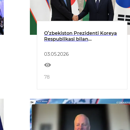
Oʻzbekiston Prezidenti Koreya
Respublikasi bilan
investitsiyaviy hamkorlikni
kengaytirishni muhokama qildi
03.05.2026
78