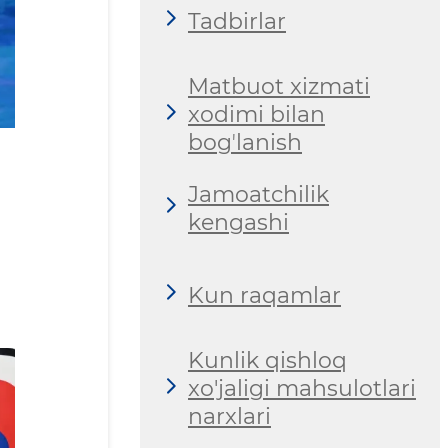
Tadbirlar
Matbuot xizmati
xodimi bilan
bogʼlanish
Jamoatchilik
kengashi
Kun raqamlar
Kunlik qishloq
xo'jaligi mahsulotlari
narxlari