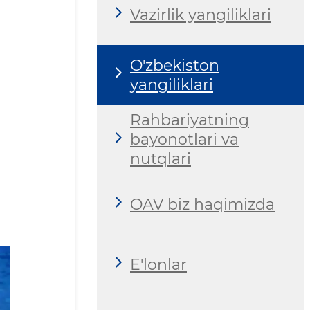
Vazirlik yangiliklari
O'zbekiston
yangiliklari
Rahbariyatning
bayonotlari va
nutqlari
OAV biz haqimizda
E'lonlar