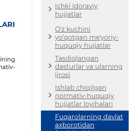
Ichki idoraviy
hujjatlar
LARI
O'z kuchini
yo'qotgan me'yoriy-
huquqiy hujjatlar
Tasdiqlangan
ining
dasturlar va ularning
ativ-
ijrosi
Ishlab chiqilgan
normativ-huquqiy
hujjatlar loyihalari
Fuqarolarning davlat
axborotidan