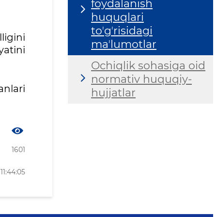
foydalanish
huquqlari
toʼgʼrisidagi
igini
maʼlumotlar
atini
Ochiqlik sohasiga oid
normativ huquqiy-
anlari
hujjatlar
1601
11:44:05