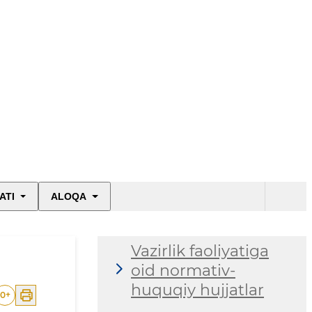
ATI
ALOQA
Vazirlik faoliyatiga
oid normativ-
huquqiy hujjatlar
0
+