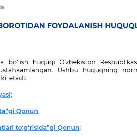
ida
BOROTIDAN FOYDALANISH HUQUQ
a bo‘lish huquqi O‘zbekiston Respublikas
mustahkamlangan. Ushbu huquqning norm
il etadi:
asi;
ida”gi Qonun
;
atlari to‘g‘risida”gi Qonun
;