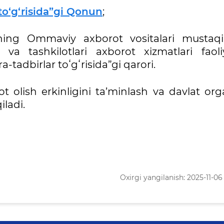
 to‘g‘risida”gi Qonun
;
ning Ommaviy axborot vositalari mustaqill
a tashkilotlari axborot xizmatlari faoliy
-tadbirlar toʻgʻrisida”gi qarori.
t olish erkinligini ta’minlash va davlat org
iladi.
Oxirgi yangilanish: 2025-11-06 