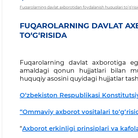
Fuqarolarning davlat axborotidan foydalanish huquqlari to‘g‘ris
FUQAROLARNING DAVLAT AX
TO‘G‘RISIDA
Fuqarolarning davlat axborotiga eg
amaldagi qonun hujjatlari bilan 
huquqiy asosini quyidagi hujjatlar tashk
O‘zbekiston Respublikasi Konstitutsiy
“Ommaviy axborot vositalari to‘g‘ris
“
Axborot erkinligi prinsiplari va kafol