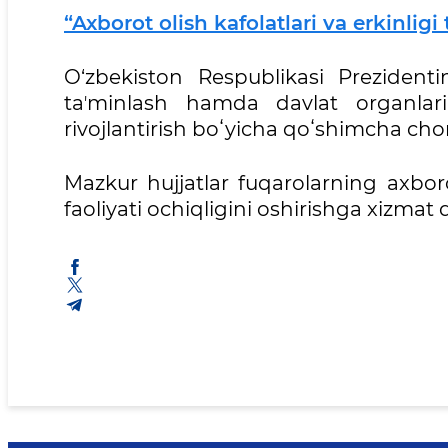
“Axborot olish kafolatlari va erkinligi
O‘zbekiston Respublikasi Prezidenti
taʼminlash hamda davlat organlari v
rivojlantirish boʻyicha qoʻshimcha chora
Mazkur hujjatlar fuqarolarning axboro
faoliyati ochiqligini oshirishga xizmat q