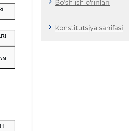
Bo'sh ish o'rinlari
RI
Konstitutsiya sahifasi
RI
AN
SH