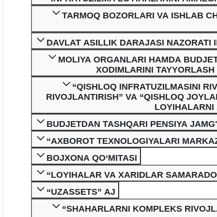
TARMOQ BOZORLARI VA ISHLAB C
DAVLAT ASILLIK DARAJASI NAZORATI 
MOLIYA ORGANLARI HAMDA BUDJET 
XODIMLARINI TAYYORLASH
“QISHLOQ INFRATUZILMASINI R
RIVOJLANTIRISH” VA “QISHLOQ JOYLA
LOYIHALARNI
BUDJETDAN TASHQARI PENSIYA JAMG
“AXBOROT TEXNOLOGIYALARI MARKAZ
BOJXONA QO‘MITASI
“LOYIHALAR VA XARIDLAR SAMARADOR
“UZASSETS” AJ
“SHAHARLARNI KOMPLEKS RIVOJLA