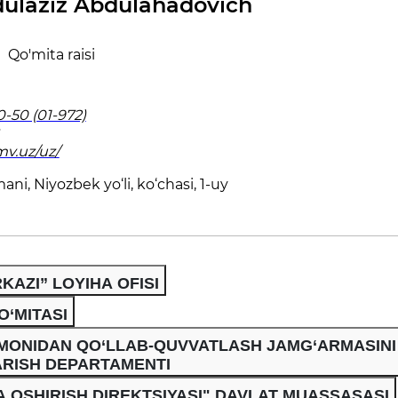
ulaziz Abdulahadovich
Qo'mita raisi
0-50 (01-972)
mv.uz/uz/
i, Niyozbek yo‘li, ko‘chasi, 1-uy
KAZI” LOYIHA OFISI
O‘MITASI
OMONIDAN QO‘LLAB-QUVVATLASH JAMG‘ARMASINI
RISH DEPARTAMENTI
A OSHIRISH DIREKTSIYASI" DAVLAT MUASSASASI