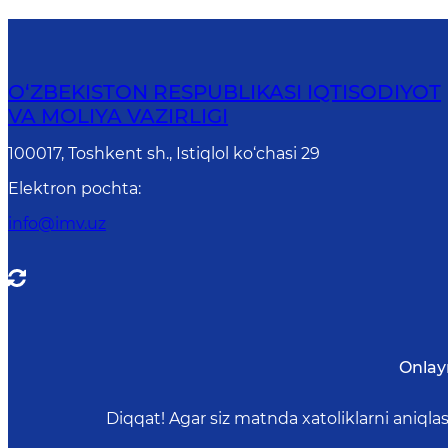
O‘ZBEKISTON RESPUBLIKASI IQTISODIYOT
VA MOLIYA VAZIRLIGI
100017, Toshkent sh., Istiqlol ko‘chasi 29
Elektron pochta
:
info@imv.uz
Onlay
Diqqat! Agar siz matnda xatoliklarni aniql