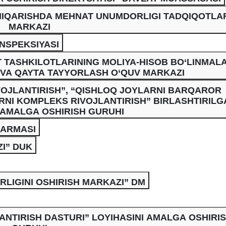
HIQARISHDA MEHNAT UNUMDORLIGI TADQIQOTLA
MARKAZI
INSPEKSIYASI
TASHKILOTLARINING MOLIYA-HISOB BO‘LINMALA
 VA QAYTA TAYYORLASH O‘QUV MARKAZI
IVOJLANTIRISH”, “QISHLOQ JOYLARNI BARQAROR
RNI KOMPLEKS RIVOJLANTIRISH” BIRLASHTIRILG
 AMALGA OSHIRISH GURUHI
'ARMASI
I” DUK
LIGINI OSHIRISH MARKAZI” DM
NTIRISH DASTURI” LOYIHASINI AMALGA OSHIRI