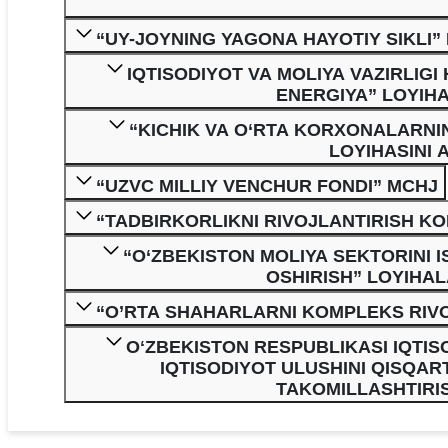
“UY-JOYNING YAGONA HAYOTIY SIKLI” 
IQTISODIYOT VA MOLIYA VAZIRLIG
ENERGIYA” LOYIHA
“KICHIK VA O‘RTA KORXONALARNI
LOYIHASINI 
“UZVC MILLIY VENCHUR FONDI” MCHJ
“TADBIRKORLIKNI RIVOJLANTIRISH KO
“O‘ZBEKISTON MOLIYA SEKTORINI I
OSHIRISH” LOYIHAL
“O’RTA SHAHARLARNI KOMPLEKS RIVO
OʻZBEKISTON RESPUBLIKASI IQTISO
IQTISODIYOT ULUSHINI QISQAR
TAKOMILLASHTIRIS