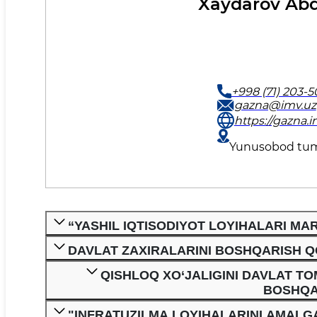
Xaydarov Abd
+998 (71) 203-5
gazna@imv.uz
https://gazna.i
Yunusobod tuman
“YASHIL IQTISODIYOT LOYIHALARI MAR
DAVLAT ZAXIRALARINI BOSHQARISH Q
QISHLOQ XO‘JALIGINI DAVLAT T
BOSHQA
"INFRATUZILMA LOYIHALARINI AMALG