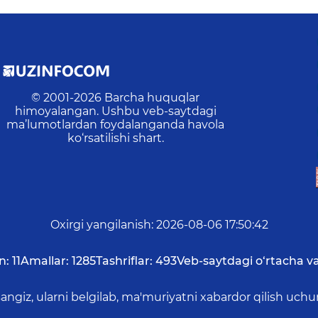
© 2001-
2026
Barcha huquqlar
himoyalangan. Ushbu veb-saytdagi
ma’lumotlardan foydalanganda havola
ko‘rsatilishi shart.
Oxirgi yangilanish
:
2026-08-06 17:50:42
n:
11
Amallar:
1285
Tashriflar:
493
Veb-saytdagi o‘rtacha v
asangiz, ularni belgilab, ma'muriyatni xabardor qilish 