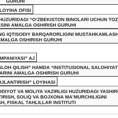
GURUHI
LOYIHA OFISI
I HUZURIDAGI “O‘ZBEKISTON BINOLARI UCHUN TO
SINI AMALGA OSHIRISH GURUHI
NG IQTISODIY BARQARORLIGINI MUSTAHKAMLAS
AMALGA OSHIRISH GURUHI
MPANIYASI” AJ
SLOH QILISH” HAMDA “INSTITUSIONAL SALOHIYAT
ARINI AMALGA OSHIRISH GURUHI
JLANTIRISH” LOYIHASI
DIYOT VA MOLIYA VAZIRLIGI HUZURIDAGI YASHIR
TIRISH, SOLIQ VA BOJXONA MAʼMURCHILIGINI
H, FISKAL TAHLILLAR INSTITUTI