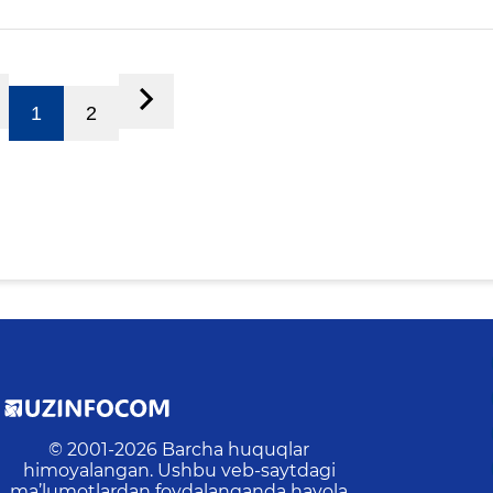
1
2
© 2001-
2026
Barcha huquqlar
himoyalangan. Ushbu veb-saytdagi
ma’lumotlardan foydalanganda havola