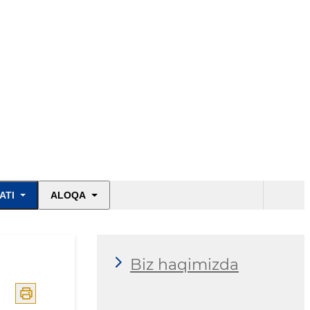
ATI
ALOQA
Biz haqimizda