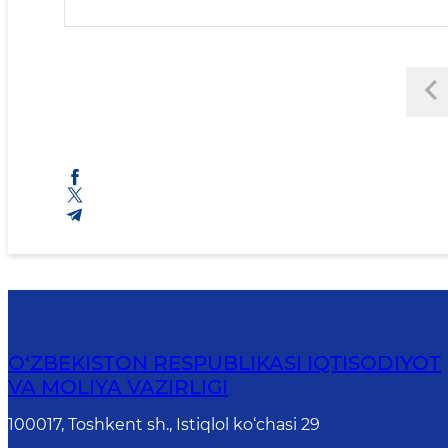
O‘ZBEKISTON RESPUBLIKASI IQTISODIYOT
VA MOLIYA VAZIRLIGI
100017, Toshkent sh., Istiqlol ko‘chasi 29