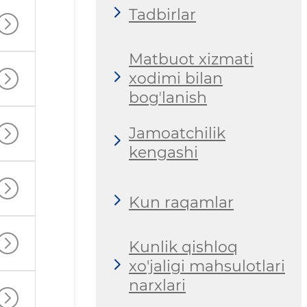
Tadbirlar
Matbuot xizmati
xodimi bilan
bogʼlanish
Jamoatchilik
kengashi
Kun raqamlar
Kunlik qishloq
xo'jaligi mahsulotlari
narxlari