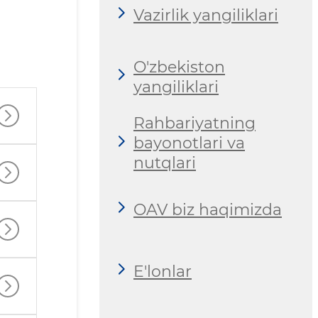
Vazirlik yangiliklari
O'zbekiston
yangiliklari
Rahbariyatning
bayonotlari va
nutqlari
OAV biz haqimizda
E'lonlar