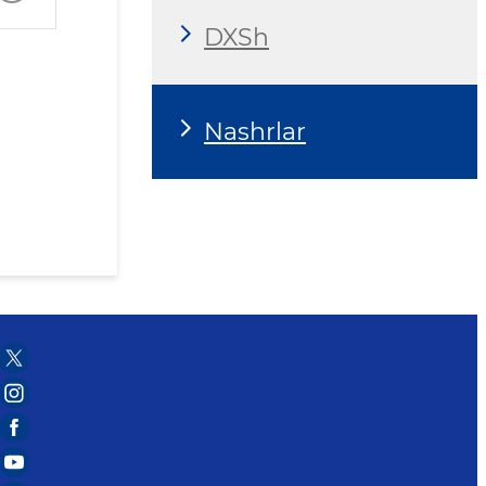
DXSh
Nashrlar