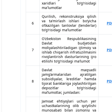
xaridlari to‘g‘risidagi
ma'lumotlar
Qurilish, rekonstruksiya qilish
va taʼmirlash ishlari bo‘yicha
6
PD
o‘tkazilgan tanlovlar (tenderlar)
to‘g‘risidagi maʼlumotlar
O‘zbekiston Respublikasining
Davlat budjetidan
moliyalashtiriladigan ijtimoiy va
7
PD
ishlab chiqarish infratuzilmasini
rivojlantirish dasturlarining ijro
etilishi to‘g‘risidagi maʼlumot
Davlat maqsadli
jamg‘armalaridan ajratilgan
subsidiyalar, kreditlar hamda
8
PD
tijorat banklariga joylashtirilgan
depozitlar to‘g‘risidagi
maʼlumotlar, jumladan:
Jamoat ehtiyojlari uchun yer
uchastkalarining olib qo‘yilishi
munosabati bilan jismoniy va