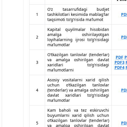
O‘z tasarrufidagi budjet
1
tashkilotlari kesimida mablag‘lar
PD
taqsimoti to‘g‘risida maʼlumot
Kapital quyilmalar hisobidan
amalga oshirilayotgan
2
PD
loyihalarning ijrosi to‘g‘risidagi
maʼlumotlar
O‘tkazilgan tanlovlar (tenderlar)
PDF
P
va amalga oshirilgan davlat
3
PDF3
xaridlari to‘g‘risidagi
PDF4
maʼlumotlarni
Asosiy vositalarni xarid qilish
uchun o‘tkazilgan tanlovlar
4
(tenderlar) va amalga oshirilgan
PD
davlat xaridlari to‘g‘risidagi
maʼlumotlar
Kam baholi va tez eskiruvchi
buyumlarni xarid qilish uchun
o‘tkazilgan tanlovlar (tenderlar)
5
PD
va amalga oshirilgan davlat