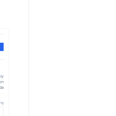
iy
on
da
ing