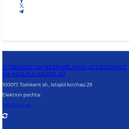
O‘ZBEKISTON RESPUBLIKASI IQTISODIYOT
VA MOLIYA VAZIRLIGI
100017, Toshkent sh., Istiqlol ko‘chasi 29
Elektron pochta
:
info@imv.uz