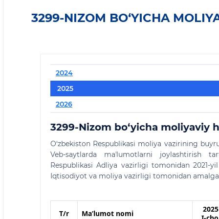
3299-NIZOM BO‘YICHA MOLIYA
2024
2025
2026
3299-Nizom bo‘yicha moliyaviy h
O‘zbekiston Respublikasi moliya vazirining buyr
Veb-saytlarda maʼlumotlarni joylashtirish ta
Respublikasi Adliya vazirligi tomonidan 2021-yi
Iqtisodiyot va moliya vazirligi tomonidan amalga 
2025 
Т/r
Maʼlumot nomi
I-cho