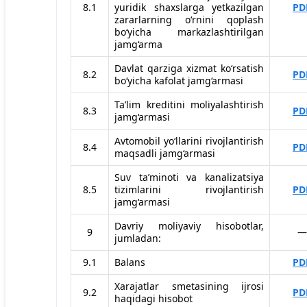
8.1
yuridik shaxslarga yetkazilgan
PD
zararlarning o‘rnini qoplash
bo‘yicha markazlashtirilgan
jamg‘arma
Davlat qarziga xizmat ko‘rsatish
8.2
PD
bo‘yicha kafolat jamg‘armasi
Taʼlim kreditini moliyalashtirish
8.3
PD
jamg‘armasi
Avtomobil yo‘llarini rivojlantirish
8.4
PD
maqsadli jamg‘armasi
Suv taʼminoti va kanalizatsiya
8.5
tizimlarini rivojlantirish
PD
jamg‘armasi
Davriy moliyaviy hisobotlar,
9
—
jumladan:
9.1
Balans
PD
Xarajatlar smetasining ijrosi
9.2
PD
haqidagi hisobot