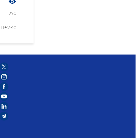
270
11:52:40