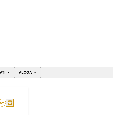
ATI
ALOQA
0
+