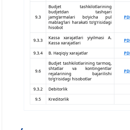
Budjet tashkilotlarining
budjetdan tashqari
9.3
jamg‘armalari bo‘yicha pul
PD
mablag‘lari harakati to‘g‘risidagi
hisobot
Kassa xarajatlari yiyilmasi A.
9.3.3
PD
Kassa xarajatlari
9.3.4
B. Haqiqiy xarajatlar
PD
Budjet tashkilotlarining tarmoq,
shtatlar va kontingentlar
9.6
PD
rejalarining bajarilishi
to‘g‘risidagi hisobotlar
9.3.2
Debitorlik
9.5
Kreditorlik