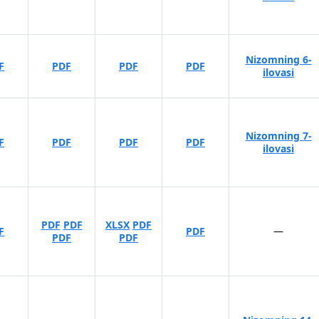
Nizomning 6-
F
PDF
PDF
PDF
ilovasi
Nizomning 7-
F
PDF
PDF
PDF
ilovasi
PDF
PDF
XLSX
PDF
F
PDF
—
PDF
PDF