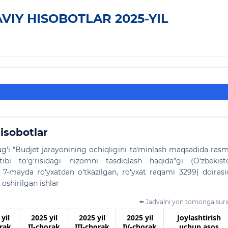
VIY HISOBOTLAR 2025-YIL
isobotlar
ug‘i “Budjet jarayonining ochiqligini taʼminlash maqsadida rasm
rtibi to‘g‘risidagi nizomni tasdiqlash haqida”gi (O‘zbekist
l 7-mayda ro‘yxatdan o‘tkazilgan, ro‘yxat raqami 3299) doirasi
oshirilgan ishlar
⬅️ Jadvalni yon tomonga sur
yil
2025 yil
2025 yil
2025 yil
Joylashtirish
rak
II-chorak
III-chorak
IV-chorak
uchun asos