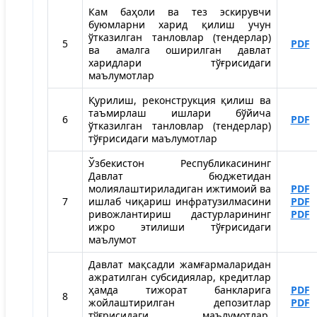
Кам баҳоли ва тез эскирувчи
буюмларни харид қилиш учун
ўтказилган танловлар (тендерлар)
5
PDF
ва амалга оширилган давлат
харидлари тўғрисидаги
маълумотлар
Қурилиш, реконструкция қилиш ва
таъмирлаш ишлари бўйича
6
PDF
ўтказилган танловлар (тендерлар)
тўғрисидаги маълумотлар
Ўзбекистон Республикасининг
Давлат бюджетидан
молиялаштириладиган ижтимоий ва
PDF
7
ишлаб чиқариш инфратузилмасини
PDF
ривожлантириш дастурларининг
PDF
ижро этилиши тўғрисидаги
маълумот
Давлат мақсадли жамғармаларидан
ажратилган субсидиялар, кредитлар
ҳамда тижорат банкларига
PDF
8
жойлаштирилган депозитлар
PDF
тўғрисидаги маълумотлар,