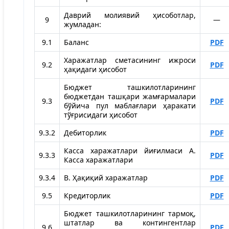
Даврий молиявий ҳисоботлар,
9
—
жумладан:
9.1
Баланс
PDF
Харажатлар сметасининг ижроси
9.2
PDF
ҳақидаги ҳисобот
Бюджет ташкилотларининг
бюджетдан ташқари жамғармалари
9.3
PDF
бўйича пул маблағлари ҳаракати
тўғрисидаги ҳисобот
9.3.2
Дебиторлик
PDF
Касса харажатлари йиғилмаси A.
9.3.3
PDF
Касса харажатлари
9.3.4
B. Ҳақиқий харажатлар
PDF
9.5
Кредиторлик
PDF
Бюджет ташкилотларининг тармоқ,
штатлар ва контингентлар
9.6
PDF