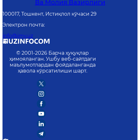
Ва Молия Вазирлиги
100017, Тошкент, Истиқлол кўчаси 29
Электрон почта
:
info@imv.uz
© 2001-
2026
Барча ҳуқуқлар
ҳимояланган. Ушбу веб-сайтдаги
маълумотлардан фойдаланганда
ҳавола кўрсатилиши шарт.