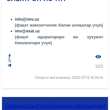
info@imv.uz
(фақат жамоатчилик билан алоқалар учун)
imv@exat.uz
(фақат идоралараро ва ҳукумат
ёзишмалари учун)
2223
Охирги янгиланиш: 2023-07-12 16:34:14
Ўзбекистон Республикаси Иқтисодиёт