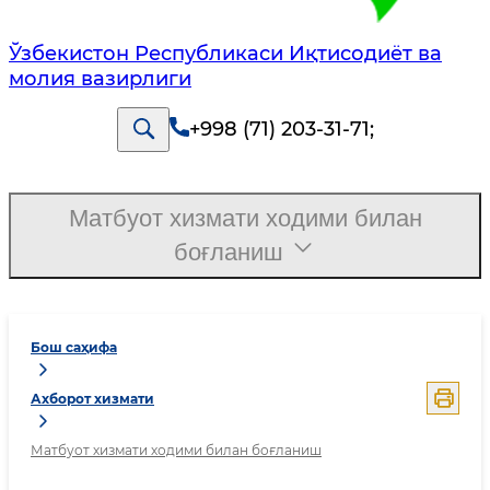
Ўзбекистон Республикаси Иқтисодиёт ва
молия вазирлиги
+998 (71) 203-31-71
;
Матбуот хизмати ходими билан
боғланиш
Бош саҳифа
Ахборот хизмати
Матбуот хизмати ходими билан боғланиш