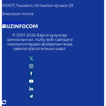
100017, Тошкент, Истиқлол кўчаси 29
Электрон почта
:
info@imv.uz
© 2001-
2026
Барча ҳуқуқлар
ҳимояланган. Ушбу веб-сайтдаги
маълумотлардан фойдаланганда
ҳавола кўрсатилиши шарт.