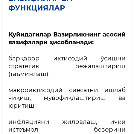
ФУНКЦИЯЛАР
Қуйидагилар Вазирликнинг асосий
вазифалари ҳисобланади:
барқарор иқтисодий ўсишни
стратегик режалаштириш
(таъминлаш);
макроиқтисодий сиёсатни ишлаб
чиқиш, мувофиқлаштириш ва
юритиш;
инфляцияни жиловлаш, ички
истеъмол бозорини