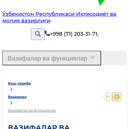
Ўзбекистон Республикаси Иқтисодиёт ва
молия вазирлиги
+998 (71) 203-31-71
;
Вазифалар ва функциялар
Бош саҳифа
0
+
Вазирлик
Вазифалар ва функциялар
ВАЗИФАЛАР ВА