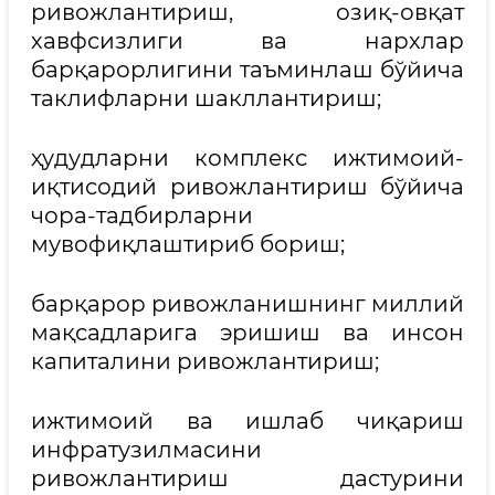
ривожлантириш, озиқ-овқат
хавфсизлиги ва нархлар
барқарорлигини таъминлаш бўйича
таклифларни шакллантириш;
ҳудудларни комплекс ижтимоий-
иқтисодий ривожлантириш бўйича
чора-тадбирларни
мувофиқлаштириб бориш;
барқарор ривожланишнинг миллий
мақсадларига эришиш ва инсон
капиталини ривожлантириш;
ижтимоий ва ишлаб чиқариш
инфратузилмасини
ривожлантириш дастурини