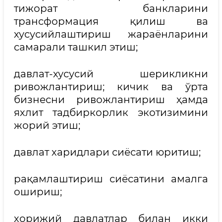
тижорат банкларини
трансформация қилиш ва
хусусийлаштириш жараёнларини
самарали ташкил этиш;
давлат-хусусий шерикликни
ривожлантириш; кичик ва ўрта
бизнесни ривожлантириш ҳамда
яхлит тадбиркорлик экотизимини
жорий этиш;
давлат харидлари сиёсати юритиш;
рақамлаштириш сиёсатини амалга
ошириш;
хорижий давлатлар билан икки