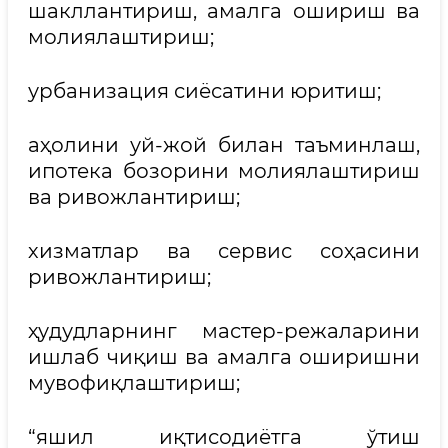
шакллантириш, амалга ошириш ва
молиялаштириш;
урбанизация сиёсатини юритиш;
аҳолини уй-жой билан таъминлаш,
ипотека бозорини молиялаштириш
ва ривожлантириш;
хизматлар ва сервис соҳасини
ривожлантириш;
ҳудудларнинг мастер-режаларини
ишлаб чиқиш ва амалга оширишни
мувофиқлаштириш;
“яшил иқтисодиётга ўтиш