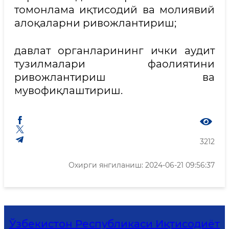
томонлама иқтисодий ва молиявий
алоқаларни ривожлантириш;
давлат органларининг ички аудит
тузилмалари фаолиятини
ривожлантириш ва
мувофиқлаштириш.
3212
Охирги янгиланиш: 2024-06-21 09:56:37
Ўзбекистон Республикаси Иқтисодиёт