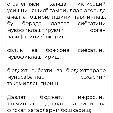
стратегияси ҳамда иқтисодий
ўсишни “яшил” тамойиллар асосида
амалга оширилишини таъминлаш,
бу борада давлат сиёсатини
мувофиқлаштирувчи орган
вазифасини бажариш;
солиқ ва божхона сиёсатини
мувофиқлаштириш;
бюджет сиёсати ва бюджетлараро
муносабатлар соҳасини
такомиллаштириш;
Давлат бюджети ижросини
таъминлаш; давлат қарзини ва
фискал хатарларни бошқариш;