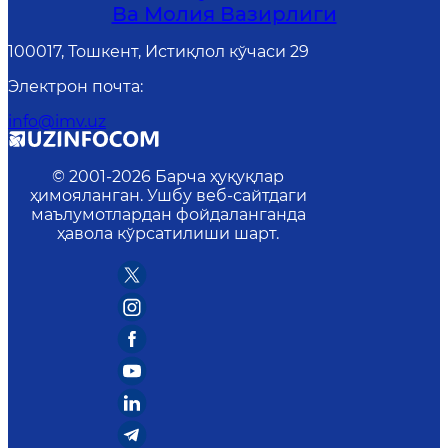
Ва Молия Вазирлиги
100017, Тошкент, Истиқлол кўчаси 29
Электрон почта
:
info@imv.uz
© 2001-
2026
Барча ҳуқуқлар
ҳимояланган. Ушбу веб-сайтдаги
маълумотлардан фойдаланганда
ҳавола кўрсатилиши шарт.