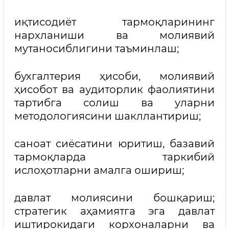
иқтисодиёт тармоқларининг
нархланиши ва молиявий
мутаносиблигини таъминлаш;
бухгалтерия ҳисоби, молиявий
ҳисобот ва аудиторлик фаолиятини
тартибга солиш ва уларни
методологиясини шакллантириш;
саноат сиёсатини юритиш, базавий
тармоқларда таркибий
ислоҳотларни амалга ошириш;
давлат молиясини бошқариш;
стратегик аҳамиятга эга давлат
иштирокидаги корхоналарни ва