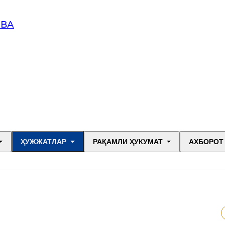
 ВА
ҲУЖЖАТЛАР
РАҚАМЛИ ҲУКУМАТ
АХБОРОТ