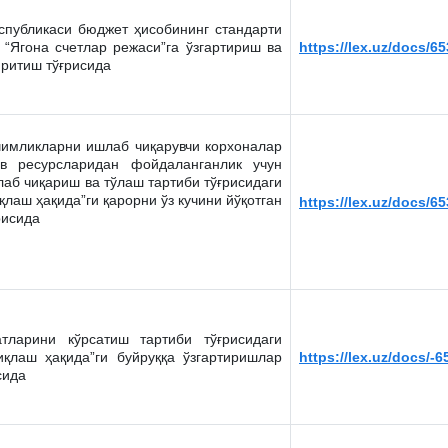
спубликаси бюджет ҳисобининг стандарти
 “Ягона счетлар режаси”га ўзгартириш ва
https://lex.uz/docs/6
ритиш тўғрисида
чимликларни ишлаб чиқарувчи корхоналар
в ресурсларидан фойдаланганлик учун
лаб чиқариш ва тўлаш тартиби тўғрисидаги
қлаш ҳақида”ги қарорни ўз кучини йўқотган
https://lex.uz/docs/6
рисида
атларини кўрсатиш тартиби тўғрисидаги
иқлаш ҳақида”ги буйруққа ўзгартиришлар
https://lex.uz/docs/-
сида