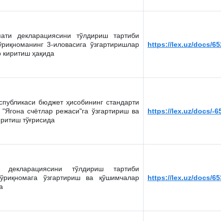
ати декларациясини тўлдириш тартиби
ўриқноманинг 3-иловасига ўзгартиришлар
https://lex.uz/docs/6
 киритиш ҳақида
спубликаси бюджет ҳисобининг стандарти
 "Ягона счётлар режаси"га ўзгартириш ва
https://lex.uz/docs/-
ритиш тўғрисида
 декларациясини тўлдириш тартиби
йўриқномага ўзгартириш ва қўшимчалар
https://lex.uz/docs/6
а