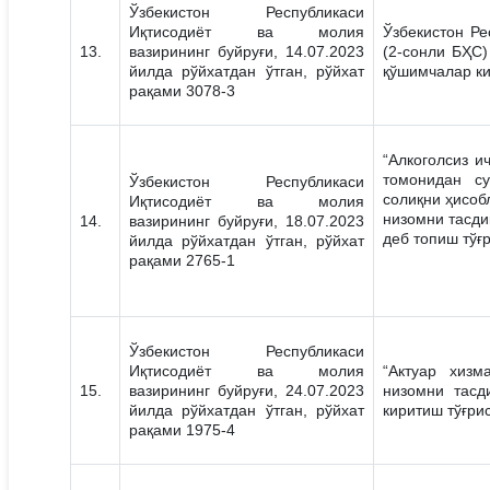
Ўзбекистон Республикаси
Иқтисодиёт ва молия
Ўзбекистон Ре
13.
вазирининг буйруғи, 14.07.2023
(2-сонли БҲС)
йилда рўйхатдан ўтган, рўйхат
қўшимчалар ки
рақами 3078-3
“Алкоголсиз и
томонидан су
Ўзбекистон Республикаси
солиқни ҳисоб
Иқтисодиёт ва молия
низомни тасди
14.
вазирининг буйруғи, 18.07.2023
деб топиш тўғ
йилда рўйхатдан ўтган, рўйхат
рақами 2765-1
Ўзбекистон Республикаси
Иқтисодиёт ва молия
“Актуар хизм
15.
вазирининг буйруғи, 24.07.2023
низомни тасд
йилда рўйхатдан ўтган, рўйхат
киритиш тўғри
рақами 1975-4