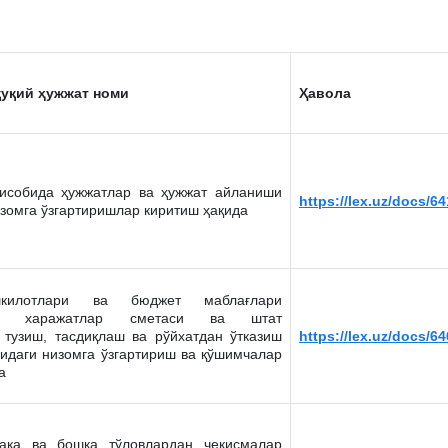
уқий ҳужжат номи
Ҳавола
ҳисобида ҳужжатлар ва ҳужжат айланиши
https://lex.uz/docs/6
изомга ўзгартиришлар киритиш ҳақида
килотлари ва бюджет маблағлари
инг харажатлар сметаси ва штат
 тузиш, тасдиқлаш ва рўйхатдан ўтказиш
https://lex.uz/docs/6
сидаги низомга ўзгартириш ва қўшимчалар
а
ақа ва бошқа тўловлардан чекисмалар