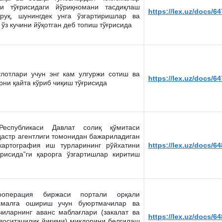
и тўғрисидаги йўриқномани тасдиқлаш
https://lex.uz/docs/6
йруқ, шунингдек унга ўзгартиришлар ва
ўз кучини йўқотган деб топиш тўғрисида
улотлари учун энг кам улгуржи сотиш ва
https://lex.uz/docs/6
рни қайта кўриб чиқиш тўғрисида
 Республикаси Давлат солиқ қўмитаси
дастр агентлиги томонидан бажариладиган
картография иш турларининг рўйхатини
https://lex.uz/docs/6
ғрисида”ги қарорга ўзгартишлар киритиш
ооперация биржаси портали орқали
амалга ошириш учун буюртмачилар ва
чиларнинг аванс маблағлари (закалат ва
https://lex.uz/docs/6
воситачилик йиғими) миқдорини белгилаш