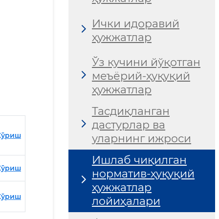
Ички идоравий
ҳужжатлар
Ўз кучини йўқотган
меъёрий-ҳуқуқий
ҳужжатлар
Тасдиқланган
дастурлар ва
Кўриш
уларнинг ижроси
Ишлаб чиқилган
Кўриш
норматив-ҳуқуқий
ҳужжатлар
Кўриш
лойиҳалари