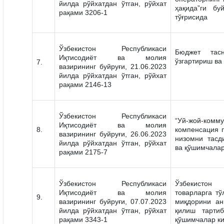
йилда рўйхатдан ўтган, рўйхат
ҳақида”ги бу
рақами 3206-1
тўғрисида
Ўзбекистон Республикаси
Бюджет тас
Иқтисодиёт ва молия
ўзгартириш ва
7.
вазирининг буйруғи, 21.06.2023
йилда рўйхатдан ўтган, рўйхат
рақами 2146-13
Ўзбекистон Республикаси
“Уй-жой-ком
Иқтисодиёт ва молия
8.
компенсация п
вазирининг буйруғи, 26.06.2023
низомни тасд
йилда рўйхатдан ўтган, рўйхат
ва қўшимчалар
рақами 2175-7
Ўзбекистон Республикаси
Ўзбекистон
Иқтисодиёт ва молия
товарларга т
9.
вазирининг буйруғи, 07.07.2023
миқдорини ан
йилда рўйхатдан ўтган, рўйхат
қилиш тартиб
рақами 3343-1
қўшимчалар к