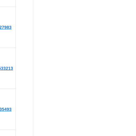
527983
6533213
535493