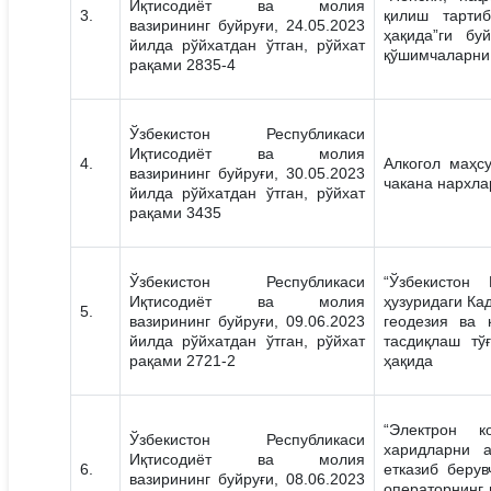
Иқтисодиёт ва молия
3.
қилиш тартиб
вазирининг буйруғи, 24.05.2023
ҳақида”ги бу
йилда рўйхатдан ўтган, рўйхат
қўшимчаларни 
рақами 2835-4
Ўзбекистон Республикаси
Иқтисодиёт ва молия
4.
Алкогол маҳс
вазирининг буйруғи, 30.05.2023
чакана нархла
йилда рўйхатдан ўтган, рўйхат
рақами 3435
Ўзбекистон Республикаси
“Ўзбекистон
Иқтисодиёт ва молия
ҳузуридаги Ка
5.
вазирининг буйруғи, 09.06.2023
геодезия ва 
йилда рўйхатдан ўтган, рўйхат
тасдиқлаш тў
рақами 2721-2
ҳақида
“Электрон к
Ўзбекистон Республикаси
харидларни 
Иқтисодиёт ва молия
6.
етказиб берув
вазирининг буйруғи, 08.06.2023
операторнинг 