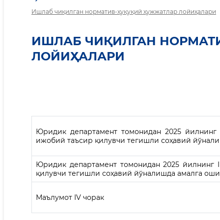
Ишлаб чиқилган норматив-ҳуқуқий ҳужжатлар лойиҳалари
ИШЛАБ ЧИҚИЛГАН НОРМАТ
ЛОЙИҲАЛАРИ
Юридик департамент томонидан 2025 йилнинг
ижобий таъсир қилувчи тегишли соҳавий йўнал
Юридик департамент томонидан 2025 йилнинг I
қилувчи тегишли соҳавий йўналишда амалга о
Маълумот IV чорак