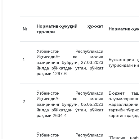
Норматив-ҳуқуқий ҳужжат
№
Норматив-ҳуқ
турлари
Ўзбекистон Республикаси
Иқтисодиёт ва молия
1.
Бухгалтерия 
вазирининг буйруғи, 27.03.2023
тўғрисидаги н
йилда рўйхатдан ўтган, рўйхат
рақами 1297-6
Ўзбекистон Республикаси
Бюджет таш
Иқтисодиёт ва молия
олувчиларн
2.
вазирининг буйруғи, 05.05.2023
жадвалларини
йилда рўйхатдан ўтган, рўйхат
тартиби тўғри
рақами 2634-4
киритиш ҳақид
Ўзбекистон Республикаси
“Пенсия, наф