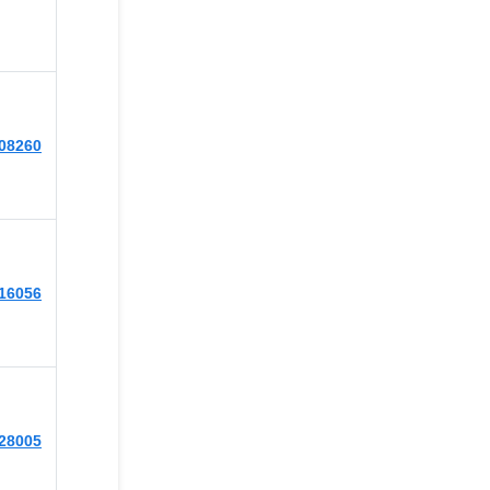
508260
516056
528005