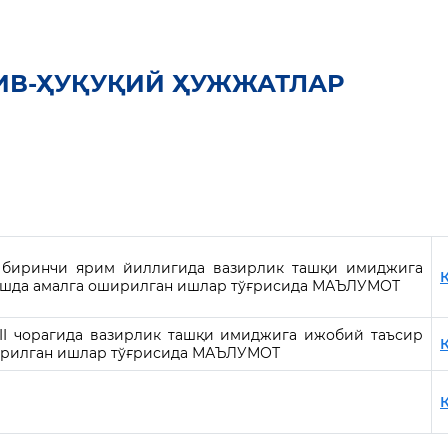
ИВ-ҲУҚУҚИЙ ҲУЖЖАТЛАР
 биринчи ярим йиллигида вазирлик ташқи имиджига
ишда амалга оширилган ишлар тўғрисида МАЪЛУМОТ
II чорагида вазирлик ташқи имиджига ижобий таъсир
ширилган ишлар тўғрисида МАЪЛУМОТ