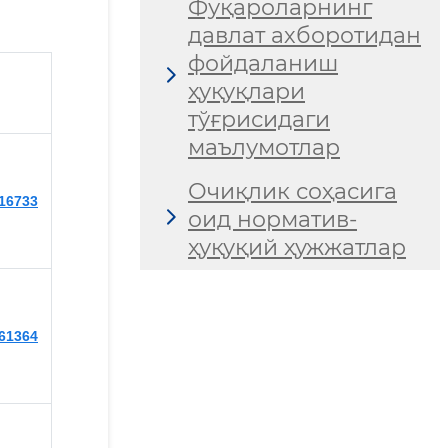
Фуқароларнинг
давлат ахборотидан
фойдаланиш
ҳуқуқлари
тўғрисидаги
маълумотлар
Очиқлик соҳасига
416733
оид норматив-
ҳуқуқий ҳужжатлар
461364