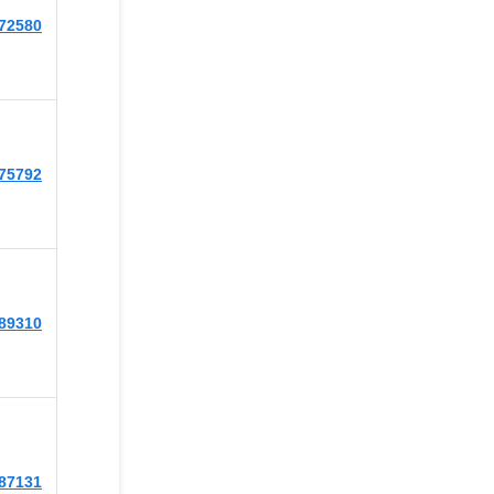
472580
475792
489310
487131