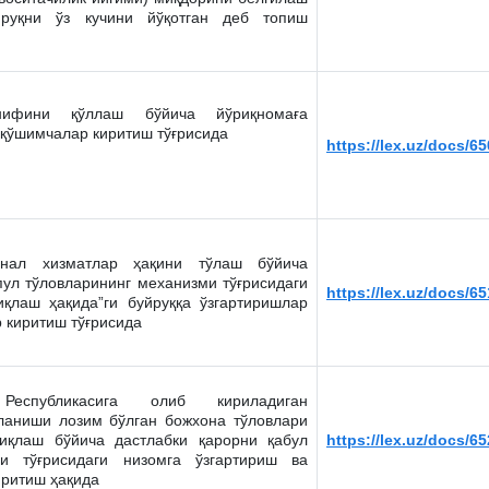
йруқни ўз кучини йўқотган деб топиш
нифини қўллаш бўйича йўриқномаға
 қўшимчалар киритиш тўғрисида
https://lex.uz/docs/6
мунал хизматлар ҳақини тўлаш бўйича
ул тўловларининг механизми тўғрисидаги
https://lex.uz/docs/6
иқлаш ҳақида”ги буйруққа ўзгартиришлар
 киритиш тўғрисида
 Республикасига олиб кириладиган
ўланиши лозим бўлган божхона тўловлари
иқлаш бўйича дастлабки қарорни қабул
https://lex.uz/docs/6
и тўғрисидаги низомга ўзгартириш ва
иритиш ҳақида