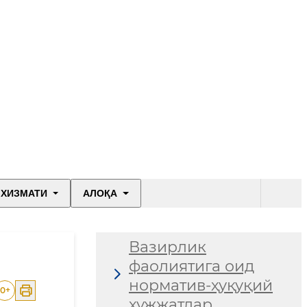
 ХИЗМАТИ
АЛОҚА
Вазирлик
фаолиятига оид
норматив-ҳуқуқий
0
+
ҳужжатлар