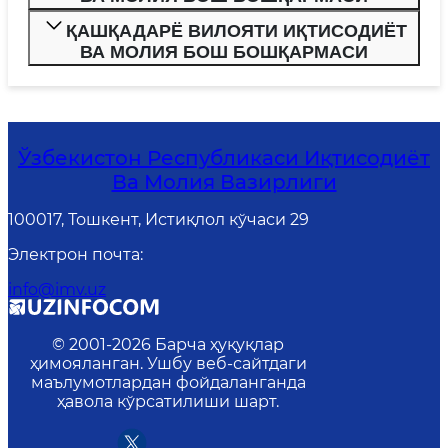
ҚАШҚАДАРЁ ВИЛОЯТИ ИҚТИСОДИЁТ
ВА МОЛИЯ БОШ БОШҚАРМАСИ
Ўзбекистон Республикаси Иқтисодиёт
Ва Молия Вазирлиги
100017, Тошкент, Истиқлол кўчаси 29
Электрон почта
:
info@imv.uz
© 2001-
2026
Барча ҳуқуқлар
ҳимояланган. Ушбу веб-сайтдаги
маълумотлардан фойдаланганда
ҳавола кўрсатилиши шарт.