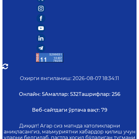
Охирги янгиланиш
:
2026-08-07 18:34:11
Онлайн:
5
Амаллар:
532
Ташрифлар:
256
Веб-сайтдаги ўртача вақт:
79
Диққат! Агар сиз матнда хатоликларни
аниқласангиз, маъмуриятни хабардор қилиш учун
уларни белгилаб, пастда ҳосил бўладиган тугмани