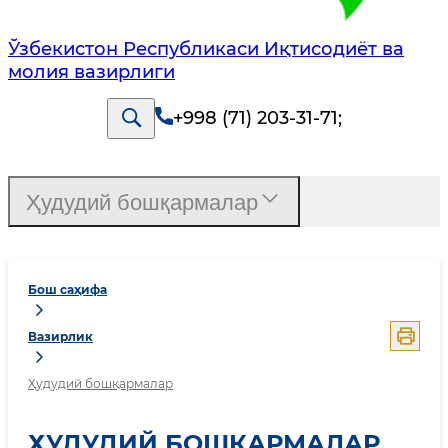
Ўзбекистон Республикаси Иқтисодиёт ва
молия вазирлиги
+998 (71) 203-31-71
;
Ҳудудий бошқармалар
Бош саҳифа
Вазирлик
Ҳудудий бошқармалар
ҲУДУДИЙ БОШҚАРМАЛАР