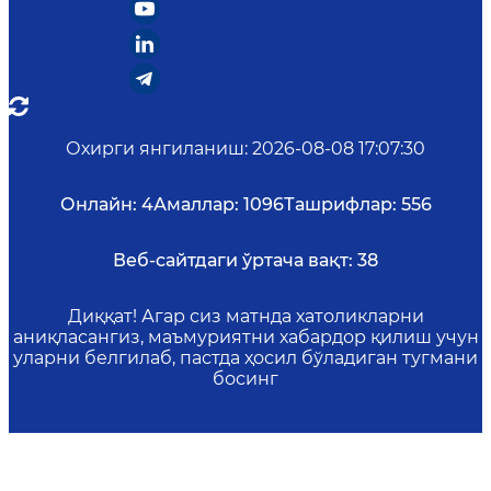
Охирги янгиланиш
:
2026-08-08 17:07:30
Онлайн:
4
Амаллар:
1096
Ташрифлар:
556
Веб-сайтдаги ўртача вақт:
38
Диққат! Агар сиз матнда хатоликларни
аниқласангиз, маъмуриятни хабардор қилиш учун
уларни белгилаб, пастда ҳосил бўладиган тугмани
босинг