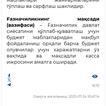
маблағлари жамғармаларини
тўплаш ва сарфлаш шаклидир.
Ғазначиликнинг мақсади
(вазифаси)
– Ғазначилик давлат
сиёсатини қўллаб-қувватлаш учун
буджет маблағларидан мақбул
фойдаланиш орқали барча буджет
олувчилар учун харажатларни ўз
вақтида ва мақсадли касса
ижросини амалга оширади.
1670
Охирги янгиланиш: 2025-07-24 10:47:14