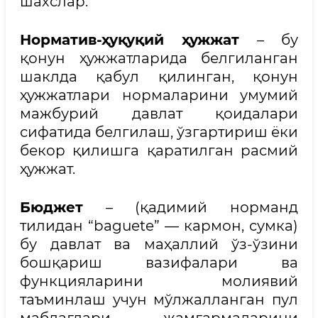
шахслар.
Норматив-ҳуқуқий ҳужжат
– бу
қонун ҳужжатларида белгиланган
шаклда қабул қилинган, қонун
ҳужжатлари нормаларини умумий
мажбурий давлат қоидалари
сифатида белгилаш, ўзгартириш ёки
бекор қилишга қаратилган расмий
ҳужжат.
Б
ю
джет
– (қадимий норманд
тилидан “baguete” — кармон, сумка)
бу давлат ва маҳаллий ўз-ўзини
бошқариш вазифалари ва
функцияларини молиявий
таъминлаш учун мўлжалланган пул