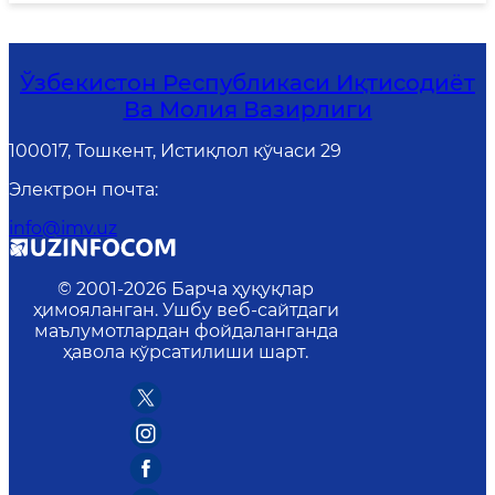
Ўзбекистон Республикаси Иқтисодиёт
Ва Молия Вазирлиги
100017, Тошкент, Истиқлол кўчаси 29
Электрон почта
:
info@imv.uz
© 2001-
2026
Барча ҳуқуқлар
ҳимояланган. Ушбу веб-сайтдаги
маълумотлардан фойдаланганда
ҳавола кўрсатилиши шарт.