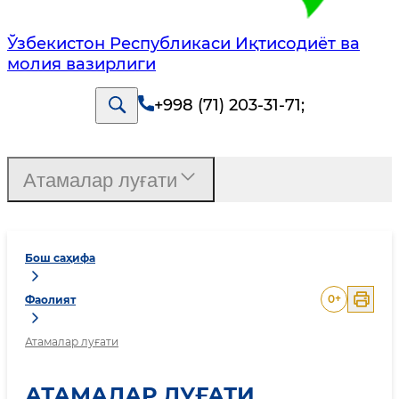
Ўзбекистон Республикаси Иқтисодиёт ва
молия вазирлиги
+998 (71) 203-31-71
;
Атамалар луғати
Бош саҳифа
0
+
Фаолият
Атамалар луғати
АТАМАЛАР ЛУҒАТИ