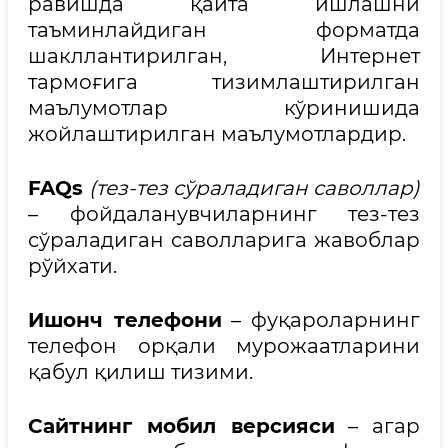
равишда қайта ишлашни
таъминлайдиган форматда
шакллантирилган, Интернет
тармоғига тизимлаштирилган
маълумотлар кўринишида
жойлаштирилган маълумотлардир.
FAQs
(тез
-тез
сўраладиган
саволлар
)
– фойдаланувчиларнинг тез-тез
сўраладиган саволларига жавоблар
рўйхати.
Ишонч
телефони
– фуқароларнинг
телефон орқали мурожаатларини
қабул қилиш тизими.
Сайтнинг мобил версияси
– агар