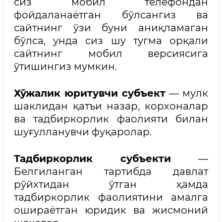
сиз мобил телефондан
фойдаланаётган бўлсангиз ва
сайтнинг ўзи буни аниқламаган
бўлса, унда сиз шу тугма орқали
сайтнинг мобил версиясига
ўтишингиз мумкин.
Хўжалик юритувчи субъект
— мулк
шаклидан қатъи назар, корхоналар
ва тадбиркорлик фаолияти билан
шуғулланувчи фуқаролар.
Тадбиркорлик субъекти
—
Белгиланган тартибда давлат
рўйхтидан ўтган ҳамда
тадбиркорлик фаолиятини амалга
ошираётган юридик ва жисмоний