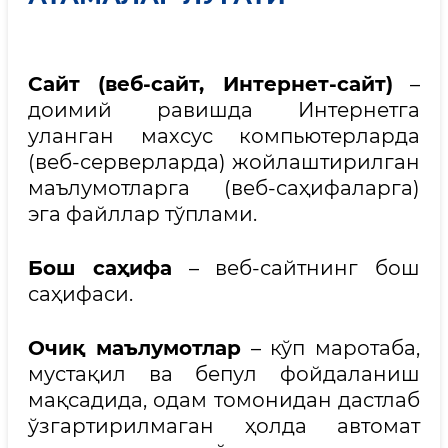
Сайт (веб-сайт, Интернет-сайт)
–
доимий равишда Интернетга
уланган махсус компьютерларда
(веб-серверларда) жойлаштирилган
маълумотларга (веб-саҳифаларга)
эга файллар тўплами.
Бош саҳифа
– веб-сайтнинг бош
саҳифаси.
Очиқ маълумотлар
– кўп маротаба,
мустақил ва бепул фойдаланиш
мақсадида, одам томонидан дастлаб
ўзгартирилмаган ҳолда автомат