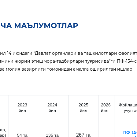
ИЧА МАЪЛУМОТЛАР
ил 14 июндаги “Давлат органлари ва ташкилотлари фаолия
мини жорий этиш чора-тадбирлари тўғрисида”ги ПФ-154-
ва молия вазирлиги томонидан амалга оширилган ишлар
2023
2024
2025
2026
Жойлаш
йил
йил
йил
йил
учун а
ар,
ПФ-154
267 та
ар)
54 та
135 та