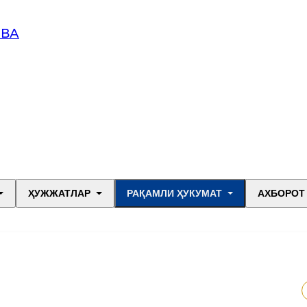
 ВА
ҲУЖЖАТЛАР
РАҚАМЛИ ҲУКУМАТ
АХБОРОТ