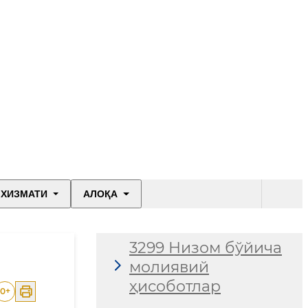
 ХИЗМАТИ
АЛОҚА
3299 Низом бўйича
молиявий
ҳисоботлар
0
+