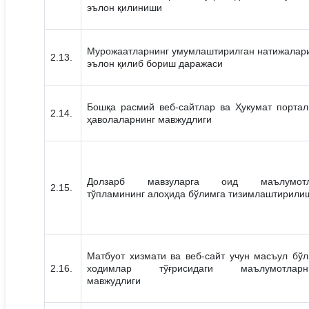
эълон қилиниши
Мурожаатларнинг умумлаштирилган натижалар
2.13.
эълон қилиб бориш даражаси
Бошқа расмий веб-сайтлар ва Ҳукумат портал
2.14.
ҳаволаларнинг мавжудлиги
Долзарб мавзуларга оид маълумотл
2.15.
тўпламининг алоҳида бўлимга тизимлаштирили
Матбуот хизмати ва веб-сайт учун масъул бўл
2.16.
ходимлар тўғрисидаги маълумотларн
мавжудлиги