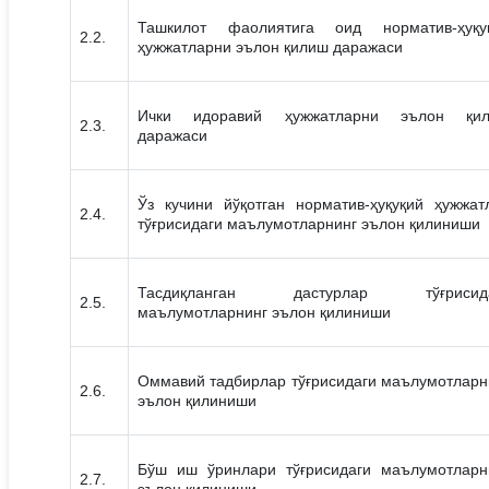
Ташкилот фаолиятига оид норматив-ҳуқу
2.2.
ҳужжатларни эълон қилиш даражаси
Ички идоравий ҳужжатларни эълон қи
2.3.
даражаси
Ўз кучини йўқотган норматив-ҳуқуқий ҳужжат
2.4.
тўғрисидаги маълумотларнинг эълон қилиниши
Тасдиқланган дастурлар тўғрисида
2.5.
маълумотларнинг эълон қилиниши
Оммавий тадбирлар тўғрисидаги маълумотларн
2.6.
эълон қилиниши
Бўш иш ўринлари тўғрисидаги маълумотларн
2.7.