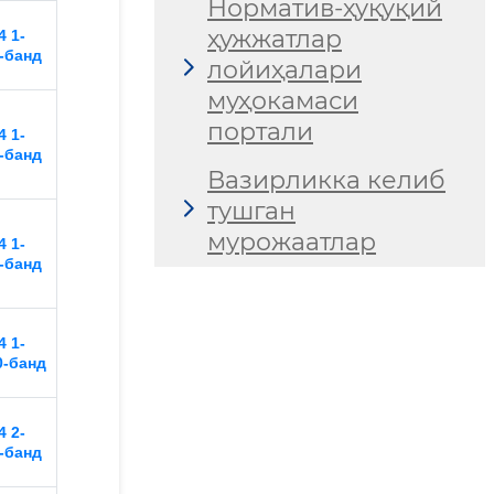
Норматив-ҳуқуқий
ҳужжатлар
 1-
-банд
лойиҳалари
муҳокамаси
портали
 1-
-банд
Вазирликка келиб
тушган
мурожаатлар
 1-
-банд
 1-
0-банд
 2-
-банд