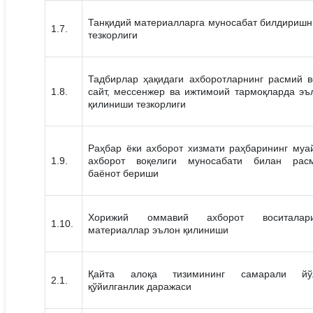
Танқидий материалларга муносабат билдиришн
1.7.
тезкорлиги
Тадбирлар ҳақидаги ахборотларнинг расмий в
1.8.
сайт, мессенжер ва ижтимоий тармоқларда эъ
қилиниши тезкорлиги
Раҳбар ёки ахборот хизмати раҳбарининг муа
1.9.
ахборот воқелиги муносабати билан рас
баёнот бериши
Хорижий оммавий ахборот воситалар
1.10.
материаллар эълон қилиниши
Қайта алоқа тизимининг самарали йў
2.1.
қўйилганлик даражаси