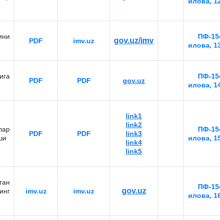
илова, 1
ини
ПФ-154
gov.uz/imv
PDF
imv.uz
илова, 1
ига
ПФ-154
PDF
PDF
gov.uz
илова, 1
link1
link2
ар
ПФ-154
PDF
PDF
link3
ши
илова, 1
link4
link5
ган
ПФ-154
gov.uz
инг
imv.uz
imv.uz
илова, 1