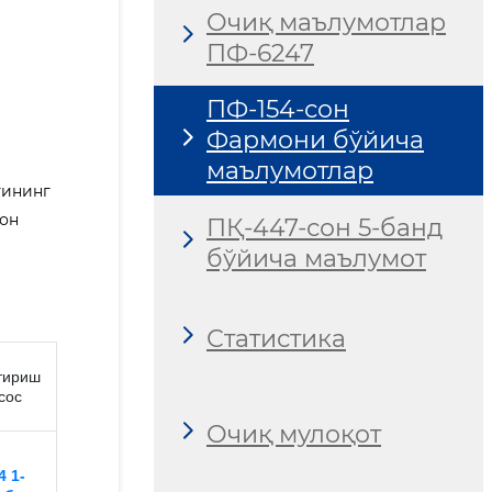
Очиқ маълумотлар
ПФ-6247
ПФ-154-сон
Фармони бўйича
маълумотлар
тининг
сон
ПҚ-447-сон 5-банд
бўйича маълумот
Статистика
тириш
сос
Очиқ мулоқот
 1-