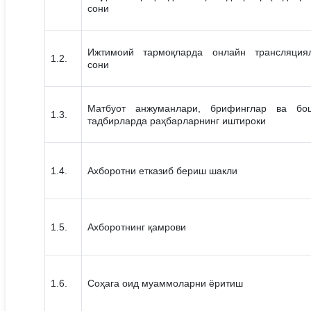
сони
Ижтимоий тармоқларда онлайн трансляция
1.2.
сони
Матбуот анжуманлари, брифинглар ва бо
1.3.
тадбирларда раҳбарларнинг иштироки
1.4.
Ахборотни етказиб бериш шакли
1.5.
Ахборотнинг қамрови
1.6.
Соҳага оид муаммоларни ёритиш