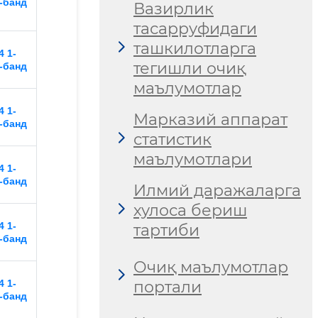
-банд
Вазирлик
тасарруфидаги
ташкилотларга
 1-
тегишли очиқ
-банд
маълумотлар
 1-
Марказий аппарат
-банд
статистик
маълумотлари
 1-
-банд
Илмий даражаларга
хулоса бериш
 1-
тартиби
-банд
Очиқ маълумотлар
портали
 1-
-банд