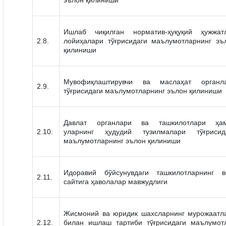
эълон қилиниши
Ишлаб чиқилган норматив-ҳуқуқий ҳужжат
2.8.
лойиҳалари тўғрисидаги маълумотларнинг эъ
қилиниши
Мувофиқлаштирувчи ва маслаҳат органл
2.9.
тўғрисидаги маълумотларнинг эълон қилиниши
Давлат органлари ва ташкилотлари ҳа
2.10.
уларнинг ҳудудий тузилмалари тўғрисид
маълумотларнинг эълон қилиниши
Идоравий бўйсунувдаги ташкилотларнинг в
2.11.
сайтига ҳаволалар мавжудлиги
Жисмоний ва юридик шахсларнинг мурожаатл
2.12.
билан ишлаш тартиби тўғрисидаги маълумот