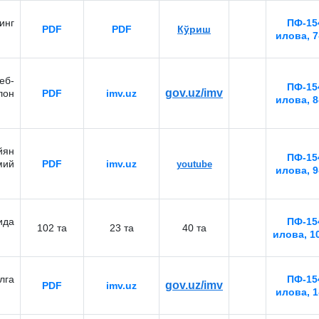
инг
ПФ-154
PDF
PDF
Кўриш
илова, 7
еб-
ПФ-154
gov.uz/imv
лон
PDF
imv.uz
илова, 8
йян
ПФ-154
мий
PDF
imv.uz
youtube
илова, 9
ида
ПФ-154
102 тa
23 тa
40 тa
илова, 1
лга
ПФ-154
gov.uz/imv
PDF
imv.uz
илова, 1