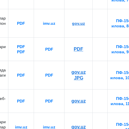
илова, 7
лар
ПФ-154
лон
PDF
imv.uz
gov.uz
илова, 8
ари
PDF
ПФ-154
PDF
PDF
PDF
илова, 9
мда
gov.uz
ПФ-154
аги
PDF
PDF
JPG
илова, 1
еб-
ПФ-154
gov.uz
PDF
PDF
илова, 1
ари
ПФ-154
gov.uz
лар
imv.uz
imv.uz