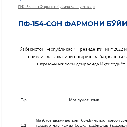
ПФ-154-сон Фармони бўйича маълумотлар
ПФ-154-СОН ФАРМОНИ БЎЙ
Ўзбекистон Республикаси Президентининг 2022 й
очиқлик даражасини ошириш ва баҳолаш тизи
Фармони ижроси доирасида Иқтисодиёт 
Т/р
Маълумот номи
Матбуот анжуманлари, брифинглар, пресс-турл
1.1
тақдимотлар ҳамда бошқа тадбирлар (тадбирл