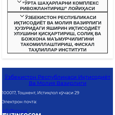
“ЎРТА ШАҲАРЛАРНИ КОМПЛЕКС
РИВОЖЛАНТИРИШ” ЛОЙИҲАСИ
ЎЗБЕКИСТОН РЕСПУБЛИКАСИ
ИҚТИСОДИЁТ ВА МОЛИЯ ВАЗИРЛИГИ
ҲУЗУРИДАГИ ЯШИРИН ИҚТИСОДИЁТ
УЛУШИНИ ҚИСҚАРТИРИШ, СОЛИҚ ВА
БОЖХОНА МАЪМУРЧИЛИГИНИ
ТАКОМИЛЛАШТИРИШ, ФИСКАЛ
ТАҲЛИЛЛАР ИНСТИТУТИ
Ўзбекистон Республикаси Иқтисодиёт
Ва Молия Вазирлиги
100017, Тошкент, Истиқлол кўчаси 29
Электрон почта
:
info@imv.uz