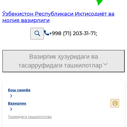
Ўзбекистон Республикаси Иқтисодиёт ва
молия вазирлиги
+998 (71) 203-31-71
;
Вазирлик ҳузуридаги ва
тасарруфидаги ташкилотлар
Бош саҳифа
Вазирлик
Тизимдаги ташкилотлар