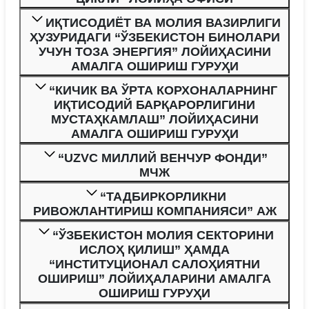
ИҚТИСОДИЁТ ВА МОЛИЯ ВАЗИРЛИГИ
ҲУЗУРИДАГИ “ЎЗБЕКИСТОН БИНОЛАРИ
УЧУН ТОЗА ЭНЕРГИЯ” ЛОЙИҲАСИНИ
АМАЛГА ОШИРИШ ГУРУҲИ
“КИЧИК ВА ЎРТА КОРХОНАЛАРНИНГ
ИҚТИСОДИЙ БАРҚАРОРЛИГИНИ
МУСТАҲКАМЛАШ” ЛОЙИҲАСИНИ
АМАЛГА ОШИРИШ ГУРУҲИ
“UZVC МИЛЛИЙ ВЕНЧУР ФОНДИ”
МЧЖ
“ТАДБИРКОРЛИКНИ
РИВОЖЛАНТИРИШ КОМПАНИЯСИ” АЖ
“ЎЗБЕКИСТОН МОЛИЯ СЕКТОРИНИ
ИСЛОҲ ҚИЛИШ” ҲАМДА
“ИНСТИТУЦИОНАЛ САЛОҲИЯТНИ
ОШИРИШ” ЛОЙИҲАЛАРИНИ АМАЛГА
ОШИРИШ ГУРУҲИ