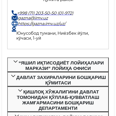
+998 (71) 203-50-50 (01-972)
gazna@imv.uz
https://gazna.imv.uz/uz/
Юнусобод тумани, Ниёзбек йўли,
кўчаси, 1-уй
“ЯШИЛ ИҚТИСОДИЁТ ЛОЙИҲАЛАРИ
МАРКАЗИ” ЛОЙИҲА ОФИСИ
ДАВЛАТ ЗАХИРАЛАРИНИ БОШҚАРИШ
ҚЎМИТАСИ
ҚИШЛОҚ ХЎЖАЛИГИНИ ДАВЛАТ
ТОМОНИДАН ҚЎЛЛАБ-ҚУВВАТЛАШ
ЖАМҒАРМАСИНИ БОШҚАРИШ
ДЕПАРТАМЕНТИ