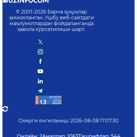
© 2001-
2026
Барча ҳуқуқлар
ҳимояланган. Ушбу веб-сайтдаги
маълумотлардан фойдаланганда
ҳавола кўрсатилиши шарт.
Охирги янгиланиш
:
2026-08-08 17:07:30
Онлайн:
2
Амаллар:
1063
Ташрифлар:
544