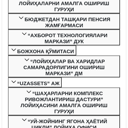
ЛОЙИҲАЛАРНИ АМАЛГА ОШИРИШ
ГУРУҲИ
БЮДЖЕТДАН ТАШҚАРИ ПЕНСИЯ
ЖАМҒАРМАСИ
“АХБОРОТ ТЕХНОЛОГИЯЛАРИ
МАРКАЗИ” ДУК
БОЖХОНА ҚЎМИТАСИ
“ЛОЙИҲАЛАР ВА ХАРИДЛАР
САМАРАДОРЛИГИНИ ОШИРИШ
МАРКАЗИ” ДМ
“UZASSETS” АЖ
“ШАҲАРЛАРНИ КОМПЛЕКС
РИВОЖЛАНТИРИШ ДАСТУРИ”
ЛОЙИҲАСИНИ АМАЛГА ОШИРИШ
ГУРУҲИ
“УЙ-ЖОЙНИНГ ЯГОНА ҲАЁТИЙ
ЦИКЛИ” ЛОЙИҲА ОФИСИ