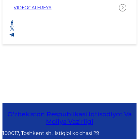
VIDEOGALEREYA
O‘zbekiston Respublikasi Iqtisodiyot Va
Moliya Vazirligi
100017, Toshkent sh., Istiqlol ko‘chasi 29