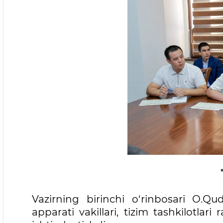
Vazirning birinchi o‘rinbosari O.Qud
apparati vakillari, tizim tashkilotlar