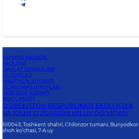
QO‘MITA HAQIDA
FAOLIYAT
DAVLAT XIZMATLARI
HUJJATLAR
MAXFIYLIK SIYOSATI
OCHIQ MA’LUMOTLAR
AXBOROT XIZMATI
BOG‘LANISH
O‘ZBEKISTON RESPUBLIKASI EKOLOGIYA
VA IQLIM O‘ZGARISHI MILLIY QO‘MITASI
100043, Toshkent shahri, Chilonzor tumani, Bunyodkor
shoh ko‘chasi, 7-A uy