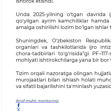
ishtirok etishdi.
Unda 2025-yilning o‘tgan davrida ijr
qo‘yilgan ayrim kamchiliklar hamda
amalga oshirilishi lozim bo‘lgan ishlar ta
Shuningdek, O‘zbekiston Respublika
organlari va tashkilotlarida ijro 
chora-tadbirlari to‘g‘risida”gi PF–
mohiyati ishtirokchilarga yana bir bor t
Tizim orqali nazoratga olingan hujjatla
murojaatlari bilan ishlash holati muhok
va sifatli bajarilishini ta'minlash yuzas
Atrof-muhit monitoringi