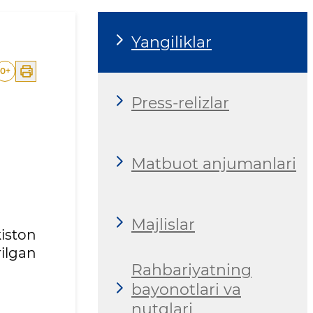
Yangiliklar
0
+
Press-relizlar
Matbuot anjumanlari
Majlislar
iston
ilgan
Rahbariyatning
bayonotlari va
nutqlari