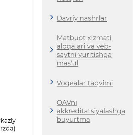
Davriy nashrlar
Matbuot xizmati
aloqalari va veb-
saytni yuritishga
mas'ul
Voqealar taqvimi
OAVni
akkreditatsiyalashga
buyurtma
kaziy
arzda)