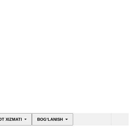
T XIZMATI
BOG‘LANISH