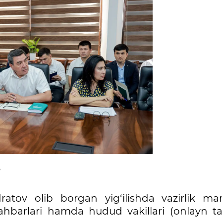
ratov olib borgan yig‘ilishda vazirlik mar
i rahbarlari hamda hudud vakillari (onlayn t