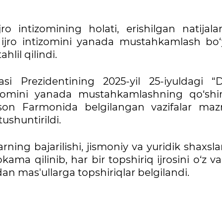
o intizomining holati, erishilgan natijalar,
 ijro intizomini yanada mustahkamlash bo‘
hlil qilindi.
si Prezidentining 2025-yil 25-iyuldagi “D
intizomini yanada mustahkamlashning qo‘sh
117-son Farmonida belgilangan vazifalar ma
ushuntirildi.
rning bajarilishi, jismoniy va yuridik shaxsl
ama qilinib, har bir topshiriq ijrosini o‘z v
idan mas'ullarga topshiriqlar belgilandi.