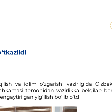
o‘tkazildi
lish va iqlim o‘zgarishi vazirligida O‘zbek
Mahkamasi tomonidan vazirlikka belgilab ber
ngaytirilgan yig‘ilish bo‘lib o‘tdi.