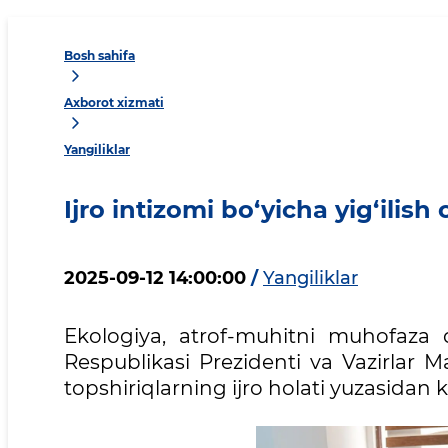
Bosh sahifa
Axborot xizmati
Yangiliklar
Ijro intizomi bo‘yicha yig‘ilish 
2025-09-12 14:00:00
/
Yangiliklar
Ekologiya, atrof-muhitni muhofaza qi
Respublikasi Prezidenti va Vazirlar 
topshiriqlarning ijro holati yuzasidan ke