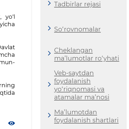
Tadbirlar rejasi
 yo‘l
yicha
So‘rovnomalar
avlat
Cheklangan
imcha
ma’lumotlar ro‘yhati
zmun-
Veb-saytdan
foydalanish
arning
yo‘riqnomasi va
aqtida
atamalar ma’nosi
Ma’lumotdan
foydalanish shartlari