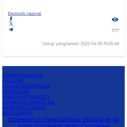
Ekologik nazorat
1177
Oxirgi yangilanish: 2025-04-30 19:25:49
QO‘MITA HAQIDA
FAOLIYAT
DAVLAT XIZMATLARI
HUJJATLAR
MAXFIYLIK SIYOSATI
OCHIQ MA’LUMOTLAR
AXBOROT XIZMATI
BOG‘LANISH
O‘zbekiston Respublikasi Ekologiya Va
Iqlim O‘zgarishi Milliy Qo‘mitasi