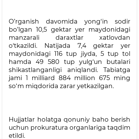
O’rganish davomida yong‘in sodir
bo’lgan 10,5 gektar yer maydonidagi
manzarali daraxtlar xatlovdan
o‘tkazildi. Natijada 7,4 gektar yer
maydonidagi 116 tup jiyda, 5 tup tol
hamda 49 580 tup yulg‘un butalari
shikastlanganligi aniqlandi. Tabiatga
jami 1 milliard 884 million 675 ming
so‘m miqdorida zarar yetkazilgan.
Hujjatlar holatga qonuniy baho berish
uchun prokuratura organlariga taqdim
etildi.