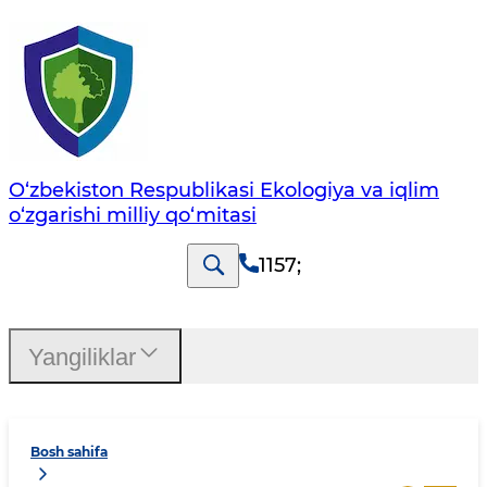
O‘zbekiston Respublikasi Ekologiya va iqlim
o‘zgarishi milliy qo‘mitasi
1157
;
Yangiliklar
Bosh sahifa