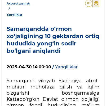
0
+
Axborot xizmati
Yangiliklar
Samarqandda o‘rmon
xo‘jaligining 10 gektardan ortiq
hududida yong‘in sodir
bo‘lgani aniqlandi
2025-04-30 14:00:00
/
Yangiliklar
Samarqand viloyati Ekologiya, atrof-
muhitni muhofaza qilish va iqlim
o‘zgarishi boshqarmasiga
Kattaqo‘rg‘on Davlat o‘rmon xo‘jaligi
o‘rmon fondi hududining ma'lum