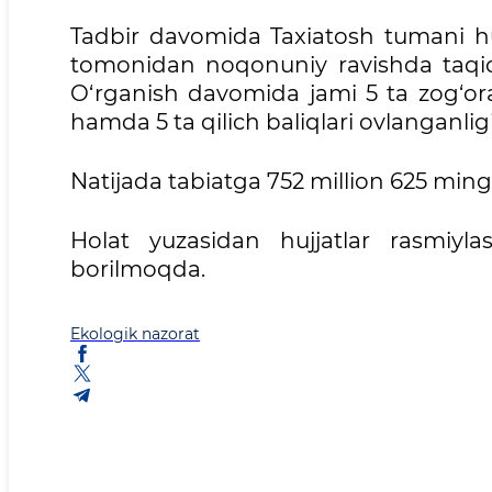
Tadbir davomida Taxiatosh tumani hu
tomonidan noqonuniy ravishda taqiql
O‘rganish davomida jami 5 ta zog‘ora,
hamda 5 ta qilich baliqlari ovlanganlig
Natijada tabiatga 752 million 625 ming
Holat yuzasidan hujjatlar rasmiylas
borilmoqda.
Ekologik nazorat