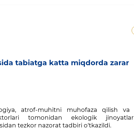
sida tabiatga katta miqdorda zarar
ogiya, atrof-muhitni muhofaza qilish va 
ektorlari tomonidan ekologik jinoyatl
idan tezkor nazorat tadbiri o‘tkazildi.