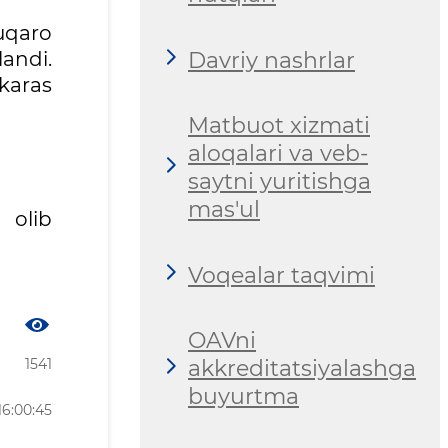
uqaro
Davriy nashrlar
andi.
 karas
Matbuot xizmati
aloqalari va veb-
saytni yuritishga
mas'ul
 olib
Voqealar taqvimi
OAVni
1541
akkreditatsiyalashga
buyurtma
16:00:45