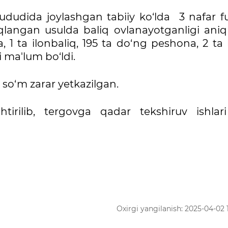
dudida joylashgan tabiiy ko‘lda 3 nafar f
angan usulda baliq ovlanayotganligi aniql
 1 ta ilonbaliq, 195 ta do‘ng peshona, 2 ta
i ma'lum bo‘ldi.
 so‘m zarar yetkazilgan.
htirilib, tergovga qadar tekshiruv ishlari
Oxirgi yangilanish: 2025-04-02 