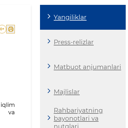
Yangiliklar
0
+
Press-relizlar
Matbuot anjumanlari
Majlislar
iqlim
Rahbariyatning
ar va
bayonotlari va
nutqlari