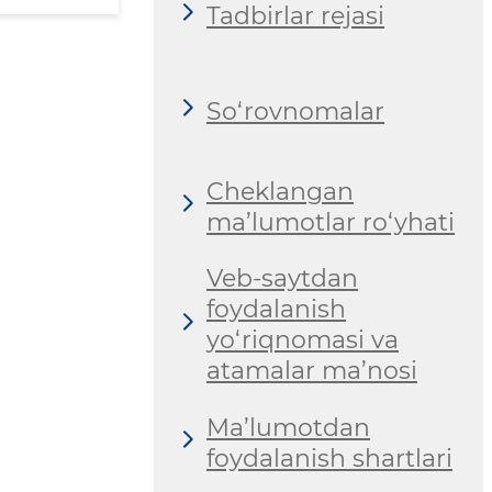
Tadbirlar rejasi
So‘rovnomalar
Cheklangan
ma’lumotlar ro‘yhati
Veb-saytdan
foydalanish
yo‘riqnomasi va
atamalar ma’nosi
Ma’lumotdan
foydalanish shartlari