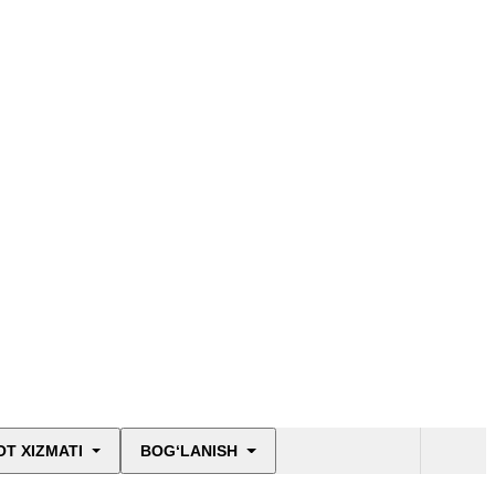
T XIZMATI
BOG‘LANISH