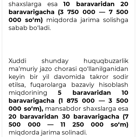
shaxslarga esa
10 baravaridan 20
baravarigacha
(3 750 000 — 7 500
000 so‘m)
miqdorda jarima solishga
sabab bo‘ladi.
Xuddi shunday huquqbuzarlik
ma’muriy jazo chorasi qo‘llanilganidan
keyin bir yil davomida takror sodir
etilsa, fuqarolarga bazaviy hisoblash
miqdorining
5 baravaridan 10
baravarigacha (1 875 000 — 3 500
000 so‘m),
mansabdor shaxslarga esa
20 baravaridan 30 baravarigacha (7
500 000 — 11 250 000 so‘m)
miqdorda jarima solinadi.