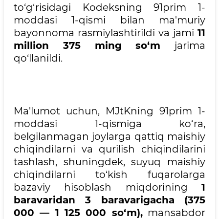
to‘g‘risidagi Kodeksning 91prim 1-
moddasi 1-qismi bilan ma'muriy
bayonnoma rasmiylashtirildi va jami
11
million 375 ming so‘m
jarima
qo‘llanildi.
Ma'lumot uchun, MJtKning 91prim 1-
moddasi 1-qismiga ko‘ra,
belgilanmagan joylarga qattiq maishiy
chiqindilarni va qurilish chiqindilarini
tashlash, shuningdek, suyuq maishiy
chiqindilarni to‘kish fuqarolarga
bazaviy hisoblash miqdorining
1
baravaridan 3 baravarigacha (375
000 — 1 125 000 so‘m),
mansabdor