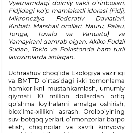
Vyetnamdagi doimiy vakil o‘rinbosari,
Fidjidagi ko‘p mamlakatli idorasi (Fidji,
Mikroneziya Federativ Davlatlari,
Kiribati, Marshall orollari, Nauru, Palau,
Tonga, Tuvalu va Vanuatu) va
Yamaykani qamrab olgan. Akiko Fudzii
Sudan, Tokio va Pokistonda ham turli
lavozimlarda ishlagan.
Uchrashuv chogʻida Ekologiya vazirligi
va BMTTD oʻrtasidagi ikki tomonlama
hamkorlikni mustahkamlash, umumiy
qiymati 10 million dollardan ortiq
qoʻshma loyihalarni amalga oshirish,
bioxilma-xillikni asrash, Orolboʻyining
suv-botqoq yerlari, oʻrmonzorlar barpo
etish, chiqindilar va xavfli kimyoviy