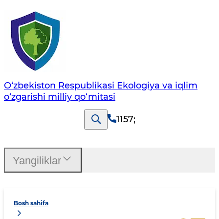
O‘zbekiston Respublikasi Ekologiya va iqlim
o‘zgarishi milliy qo‘mitasi
1157
;
Yangiliklar
Bosh sahifa