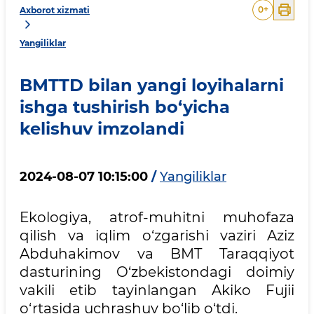
0
+
Axborot xizmati
Yangiliklar
BMTTD bilan yangi loyihalarni
ishga tushirish bo‘yicha
kelishuv imzolandi
2024-08-07 10:15:00
/
Yangiliklar
Ekologiya, atrof-muhitni muhofaza
qilish va iqlim o‘zgarishi vaziri Aziz
Abduhakimov va BMT Taraqqiyot
dasturining O‘zbekistondagi doimiy
vakili etib tayinlangan Akiko Fujii
o‘rtasida uchrashuv bo‘lib o‘tdi.