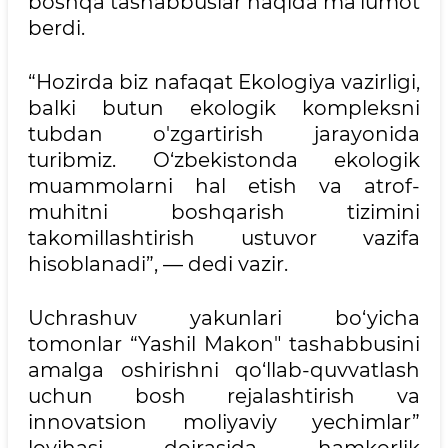
boshqa tashabbuslar haqida ma'lumot
berdi.
“Hozirda biz nafaqat Ekologiya vazirligi,
balki butun ekologik kompleksni
tubdan o'zgartirish jarayonida
turibmiz. O‘zbekistonda ekologik
muammolarni hal etish va atrof-
muhitni boshqarish tizimini
takomillashtirish ustuvor vazifa
hisoblanadi”, — dedi vazir.
Uchrashuv yakunlari bo‘yicha
tomonlar “Yashil Makon" tashabbusini
amalga oshirishni qo‘llab-quvvatlash
uchun bosh rejalashtirish va
innovatsion moliyaviy yechimlar”