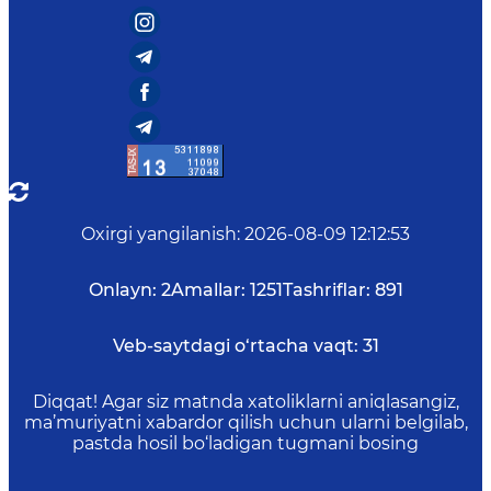
Oxirgi yangilanish
:
2026-08-09 12:12:53
Onlayn:
2
Amallar:
1251
Tashriflar:
891
Veb-saytdagi o‘rtacha vaqt:
31
Diqqat! Agar siz matnda xatoliklarni aniqlasangiz,
ma’muriyatni xabardor qilish uchun ularni belgilab,
pastda hosil bo‘ladigan tugmani bosing