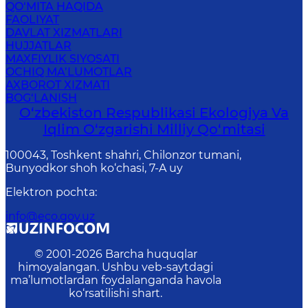
QO‘MITA HAQIDA
FAOLIYAT
DAVLAT XIZMATLARI
HUJJATLAR
MAXFIYLIK SIYOSATI
OCHIQ MA’LUMOTLAR
AXBOROT XIZMATI
BOG‘LANISH
O‘zbekiston Respublikasi Ekologiya Va
Iqlim O‘zgarishi Milliy Qo‘mitasi
100043, Toshkent shahri, Chilonzor tumani,
Bunyodkor shoh ko‘chasi, 7-A uy
Elektron pochta
:
info@eco.gov.uz
© 2001-
2026
Barcha huquqlar
himoyalangan. Ushbu veb-saytdagi
ma’lumotlardan foydalanganda havola
ko‘rsatilishi shart.