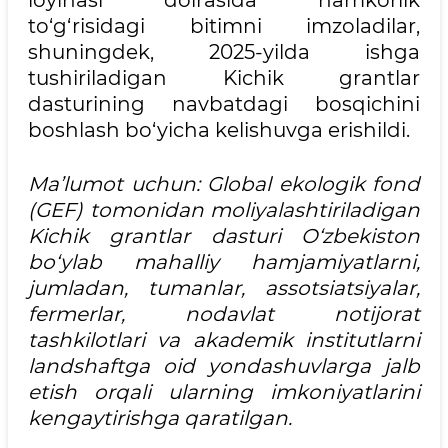
loyihasi doirasida hamkorlik
to‘g‘risidagi bitimni imzoladilar,
shuningdek, 2025-yilda ishga
tushiriladigan Kichik grantlar
dasturining navbatdagi bosqichini
boshlash bo‘yicha kelishuvga erishildi.
Ma’lumot uchun: Global ekologik fond
(GEF) tomonidan moliyalashtiriladigan
Kichik grantlar dasturi O‘zbekiston
bo‘ylab mahalliy hamjamiyatlarni,
jumladan, tumanlar, assotsiatsiyalar,
fermerlar, nodavlat notijorat
tashkilotlari va akademik institutlarni
landshaftga oid yondashuvlarga jalb
etish orqali ularning imkoniyatlarini
kengaytirishga qaratilgan.