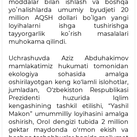
moddalar bilan ishlash va boshqa
yoʻnalishlarda umumiy byudjeti 20
million AQSH dollari boʻlgan yangi
loyihalarni ishga tushirishga
tayyorgarlik koʻrish masalalari
muhokama qilindi.
Uchrashuvda Aziz Abduhakimov
mamlakatimiz hukumati tomonidan
ekologiya sohasida amalga
oshirilayotgan keng ko‘lamli islohotlar,
jumladan, O‘zbekiston Respublikasi
Prezidenti huzurida Iqlim
kengashining tashkil etilishi, “Yashil
Makon” umummilliy loyihasini amalga
oshirish, Orol dengizi tubida 2 million
gektar maydonda o‘rmon ekish va