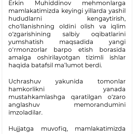
Erkin Muhiddinov mehmonlarga
mamlakatimizda keyingi yillarda yashil
hududlarni kengaytirish,
cho‘llanishning oldini olish va iqlim
o‘zgarishining salbiy oqibatlarini
yumshatish maqsadida yangi
o‘rmonzorlar barpo etish borasida
amalga oshirilayotgan tizimli ishlar
haqida batafsil ma’lumot berdi.
Uchrashuv yakunida tomonlar
hamkorlikni yanada
mustahkamlashga qaratilgan o‘zaro
anglashuv memorandumini
imzoladilar.
Hujjatga muvofiq, mamlakatimizda