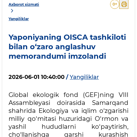
0
+
Axborot xizmati
Yangiliklar
Yaponiyaning OISCA tashkiloti
bilan o‘zaro anglashuv
memorandumi imzolandi
2026-06-01 10:40:00
/
Yangiliklar
Global ekologik fond (GEF)ning VIII
Assambleyasi doirasida Samarqand
shahrida Ekologiya va iqlim o‘zgarishi
milliy qo‘mitasi huzuridagi O‘rmon va
yashil hududlarni ko‘paytirish,
cho‘llanishga qarshi kurashish