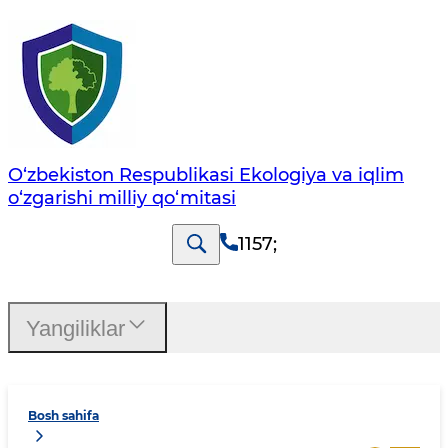
O‘zbekiston Respublikasi Ekologiya va iqlim
o‘zgarishi milliy qo‘mitasi
1157
;
Yangiliklar
Bosh sahifa