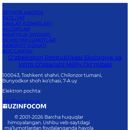
QO‘MITA HAQIDA
FAOLIYAT
DAVLAT XIZMATLARI
HUJJATLAR
MAXFIYLIK SIYOSATI
OCHIQ MA’LUMOTLAR
AXBOROT XIZMATI
BOG‘LANISH
O‘zbekiston Respublikasi Ekologiya Va
Iqlim O‘zgarishi Milliy Qo‘mitasi
100043, Toshkent shahri, Chilonzor tumani,
Bunyodkor shoh ko‘chasi, 7-A uy
Elektron pochta
:
info@eco.gov.uz
© 2001-
2026
Barcha huquqlar
himoyalangan. Ushbu veb-saytdagi
ma’lumotlardan foydalanganda havola