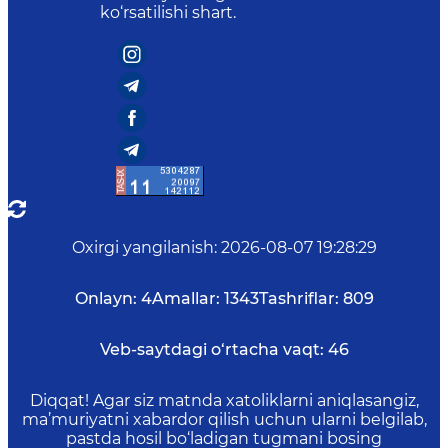
ko‘rsatilishi shart.
Oxirgi yangilanish
:
2026-08-07 19:28:29
Onlayn:
4
Amallar:
1343
Tashriflar:
809
Veb-saytdagi o‘rtacha vaqt:
46
Diqqat! Agar siz matnda xatoliklarni aniqlasangiz,
ma’muriyatni xabardor qilish uchun ularni belgilab,
pastda hosil bo‘ladigan tugmani bosing