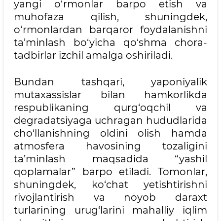
yangi o‘rmonlar barpo etish va
muhofaza qilish, shuningdek,
o‘rmonlardan barqaror foydalanishni
ta’minlash bo‘yicha qo‘shma chora-
tadbirlar izchil amalga oshiriladi.
Bundan tashqari, yaponiyalik
mutaxassislar bilan hamkorlikda
respublikaning qurg‘oqchil va
degradatsiyaga uchragan hududlarida
cho‘llanishning oldini olish hamda
atmosfera havosining tozaligini
ta’minlash maqsadida “yashil
qoplamalar” barpo etiladi. Tomonlar,
shuningdek, ko‘chat yetishtirishni
rivojlantirish va noyob daraxt
turlarining urug‘larini mahalliy iqlim