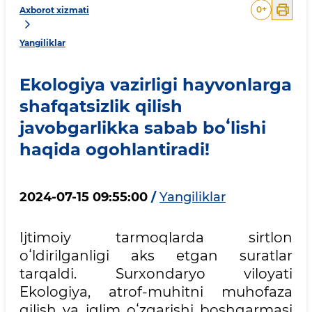
0
+
Axborot xizmati
Yangiliklar
Ekologiya vazirligi hayvonlarga
shafqatsizlik qilish
javobgarlikka sabab boʻlishi
haqida ogohlantiradi!
2024-07-15 09:55:00
/
Yangiliklar
Ijtimoiy tarmoqlarda sirtlon
oʻldirilganligi aks etgan suratlar
tarqaldi. Surxondaryo viloyati
Ekologiya, atrof-muhitni muhofaza
qilish va iqlim oʻzgarishi boshqarmasi