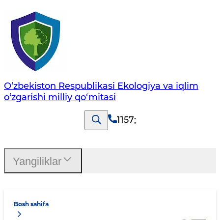
O‘zbekiston Respublikasi Ekologiya va iqlim
o‘zgarishi milliy qo‘mitasi
1157
;
Yangiliklar
Bosh sahifa