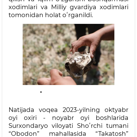
xodimlari va Milliy gvardiya xodimlari
tomonidan holat oʻrganildi.
Natijada voqea 2023-yilning oktyabr
oyi oxiri - noyabr oyi boshlarida
Surxondaryo viloyati Shoʻrchi tumani
“Obodon” mahallasida “Takatosh”