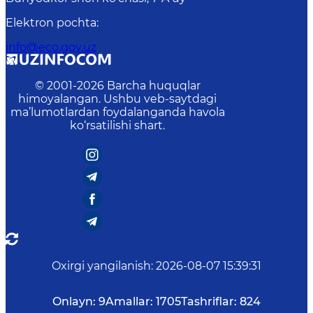
Elektron pochta
:
info@eco.gov.uz
© 2001-
2026
Barcha huquqlar
himoyalangan. Ushbu veb-saytdagi
ma’lumotlardan foydalanganda havola
ko‘rsatilishi shart.
Oxirgi yangilanish
:
2026-08-07 15:39:31
Onlayn:
9
Amallar:
1705
Tashriflar:
824