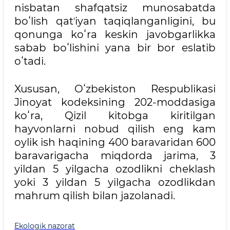
nisbatan shafqatsiz munosabatda
boʻlish qatʼiyan taqiqlanganligini, bu
qonunga koʻra keskin javobgarlikka
sabab boʻlishini yana bir bor eslatib
oʻtadi.
Xususan, Oʻzbekiston Respublikasi
Jinoyat kodeksining 202-moddasiga
koʻra, Qizil kitobga kiritilgan
hayvonlarni nobud qilish eng kam
oylik ish haqining 400 baravaridan 600
baravarigacha miqdorda jarima, 3
yildan 5 yilgacha ozodlikni cheklash
yoki 3 yildan 5 yilgacha ozodlikdan
mahrum qilish bilan jazolanadi.
Ekologik nazorat