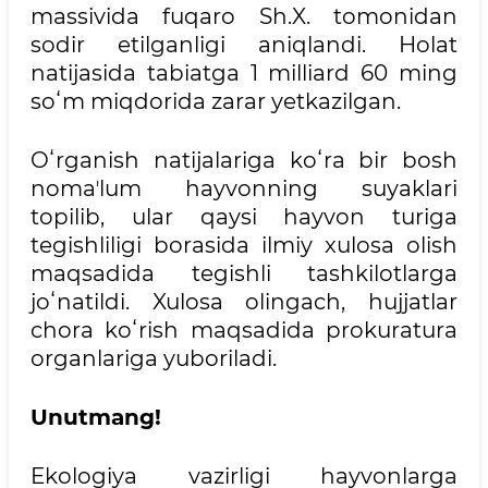
massivida fuqaro Sh.X. tomonidan
sodir etilganligi aniqlandi. Holat
natijasida tabiatga 1 milliard 60 ming
soʻm miqdorida zarar yetkazilgan.
Oʻrganish natijalariga koʻra bir bosh
nomaʼlum hayvonning suyaklari
topilib, ular qaysi hayvon turiga
tegishliligi borasida ilmiy xulosa olish
maqsadida tegishli tashkilotlarga
joʻnatildi. Xulosa olingach, hujjatlar
chora koʻrish maqsadida prokuratura
organlariga yuboriladi.
Unutmang!
Ekologiya vazirligi hayvonlarga