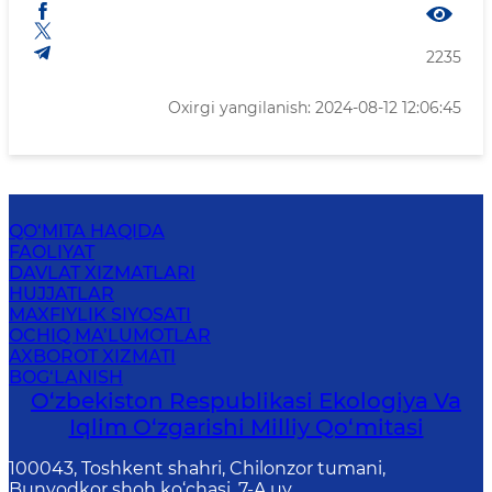
2235
Oxirgi yangilanish: 2024-08-12 12:06:45
QO‘MITA HAQIDA
FAOLIYAT
DAVLAT XIZMATLARI
HUJJATLAR
MAXFIYLIK SIYOSATI
OCHIQ MA’LUMOTLAR
AXBOROT XIZMATI
BOG‘LANISH
O‘zbekiston Respublikasi Ekologiya Va
Iqlim O‘zgarishi Milliy Qo‘mitasi
100043, Toshkent shahri, Chilonzor tumani,
Bunyodkor shoh ko‘chasi, 7-A uy