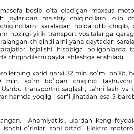
 masofa bosib oʻta oladigan maxsus motor
joylaridan maishiy chiqindilarni olib ch
hiqindilarni saralagan holda olib chiqib, 
am hozirgi yirik transport vositalariga qar
saralangan chiqindilarni yana qaytadan sara
ajatlar tejalishi hisobiga poligonlarda ta
a chiqindilarni qayta ishlashga erishiladi.
ollerning xarid narxi 32 mln. soʻm bo'lib, h
 mln. soʻm boʻlgan chiqindi tashuvchi 
 Ushbu transportni saqlash, ta'mirlash va i
ravar hamda yoqilgʻi sarfi jihatdan esa 5 bar
llangan. Ahamiyatlisi, ulardan keng foydal
shchi oʻrinlari soni ortadi. Elektro motorol