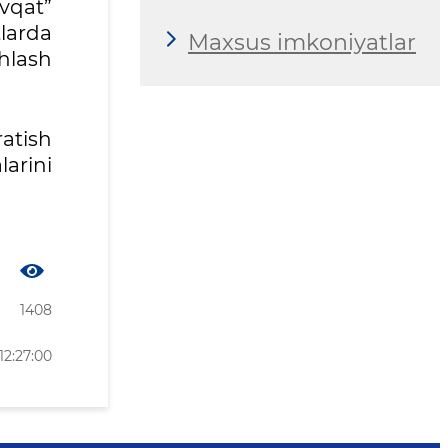
vqat”
tlarda
Maxsus imkoniyatlar
hlash
ratish
arini
1408
12:27:00