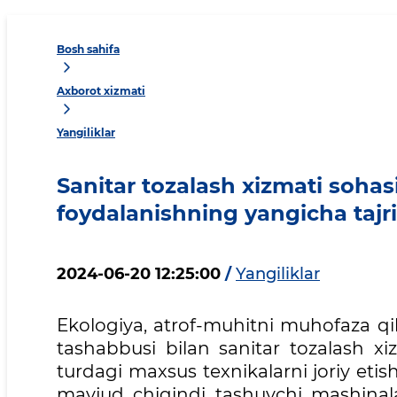
Bosh sahifa
Axborot xizmati
Yangiliklar
Sanitar tozalash xizmati sohas
foydalanishning yangicha tajri
2024-06-20 12:25:00
/
Yangiliklar
Ekologiya, atrof-muhitni muhofaza qil
tashabbusi bilan sanitar tozalash x
turdagi maxsus texnikalarni joriy etish
mavjud chiqindi tashuvchi mashinalar