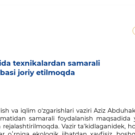
ida texnikalardan samarali
basi joriy etilmoqda
ish va iqlim o‘zgarishlari vaziri Aziz Abduh
izmatidan samarali foydalanish maqsadida 
 rejalashtirilmoqda. Vazir ta'kidlaganidek, h
 oʻrniga ekologik jihatdan xavfisiz, boshq