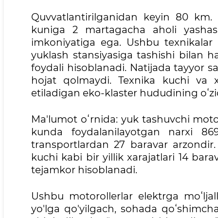
Quvvatlantirilganidan keyin 80 km.
kuniga 2 martagacha aholi yashash 
imkoniyatiga ega. Ushbu texnikalar c
yuklash stansiyasiga tashishi bilan h
foydali hisoblanadi. Natijada tayyor 
hojat qolmaydi. Texnika kuchi va xar
etiladigan eko-klaster hududining oʻzid
Ma'lumot oʻrnida: yuk tashuvchi motor
kunda foydalanilayotgan narxi 869
transportlardan 27 baravar arzondir.
kuchi kabi bir yillik xarajatlari 14 ba
tejamkor hisoblanadi.
Ushbu motorollerlar elektrga moʻlja
yo'lga qo'yilgach, sohada qoʻshimcha i