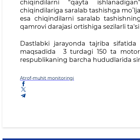
chiqindilarni “qayta ishlanadiga
chiqindilariga saralab tashishga moʻlj
esa chiqindilarni saralab tashishnin
qamrovi darajasi ortishiga sezilarli ta'si
Dastlabki jarayonda tajriba sifatida 
maqsadida 3 turdagi 150 ta motoroll
respublikaning barcha hududlarida sino
Atrof-muhit monitoringi