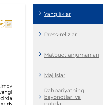
Yangiliklar
0
+
Press-relizlar
Matbuot anjumanlari
Majlislar
akimov
Rahbariyatning
yangi
bayonotlari va
ozirda
nutqlari
arish