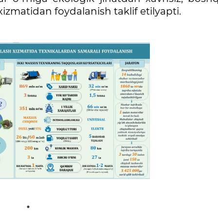
zmatidan foydalanish taklif etilyapti.