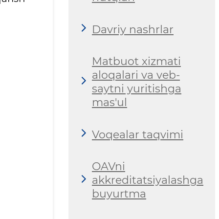
Davriy nashrlar
Matbuot xizmati
aloqalari va veb-
saytni yuritishga
mas'ul
Voqealar taqvimi
OAVni
akkreditatsiyalashga
buyurtma