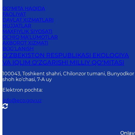
QO‘MITA HAQIDA
FAOLIYAT
DAVLAT XIZMATLARI
HUJJATLAR
MAXFIYLIK SIYOSATI
OCHIQ MA’LUMOTLAR
AXBOROT XIZMATI
BOG‘LANISH
O‘ZBEKISTON RESPUBLIKASI EKOLOGIYA
VA IQLIM O‘ZGARISHI MILLIY QO‘MITASI
100043, Toshkent shahri, Chilonzor tumani, Bunyodkor
shoh ko‘chasi, 7-A uy
Elektron pochta
:
info@eco.gov.uz
Onlay