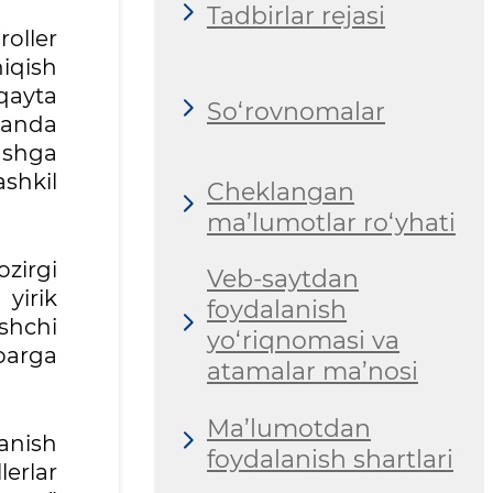
Tadbirlar rejasi
oller
iqish
qayta
So‘rovnomalar
aganda
lashga
shkil
Cheklangan
ma’lumotlar ro‘yhati
ozirgi
Veb-saytdan
yirik
foydalanish
shchi
yo‘riqnomasi va
obarga
atamalar ma’nosi
Ma’lumotdan
anish
foydalanish shartlari
lerlar