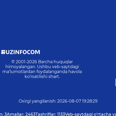
© 2001-
2026
Barcha huquqlar
himoyalangan. Ushbu veb-saytdagi
ma’lumotlardan foydalanganda havola
ko‘rsatilishi shart.
Oxirgi yangilanish
:
2026-08-07 19:28:29
n:
3
Amallar:
2463
Tashriflar:
1133
Veb-saytdagi o‘rtacha v