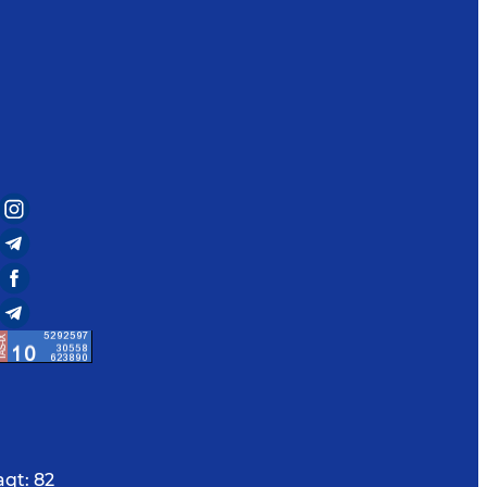
aqt:
82