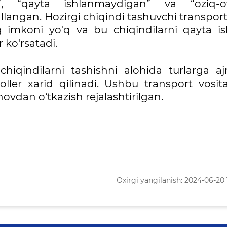
n”, “qayta ishlanmaydigan” va “oziq-o
allangan. Hozirgi chiqindi tashuvchi transpor
g imkoni yo'q va bu chiqindilarni qayta is
r ko'rsatadi.
chiqindilarni tashishni alohida turlarga aj
er xarid qilinadi. Ushbu transport vosital
vdan o‘tkazish rejalashtirilgan.
Oxirgi yangilanish: 2024-06-20 