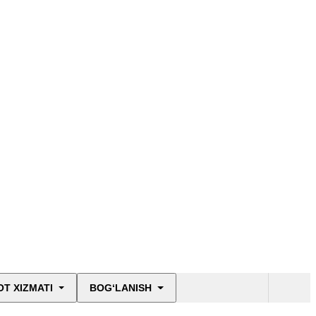
T XIZMATI
BOG‘LANISH