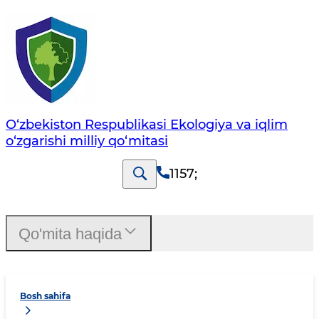
O‘zbekiston Respublikasi Ekologiya va iqlim
o‘zgarishi milliy qo‘mitasi
1157
;
Qo'mita haqida
Bosh sahifa