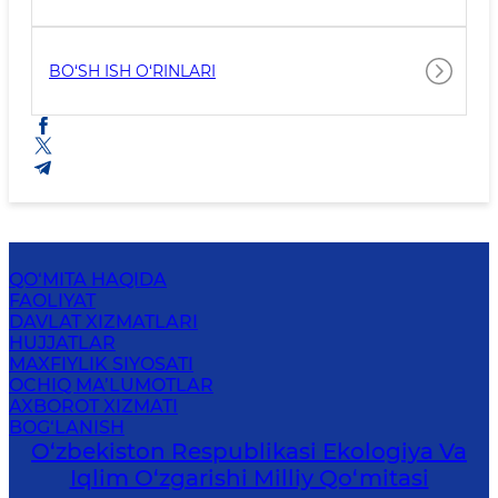
BO‘SH ISH O‘RINLARI
QO‘MITA HAQIDA
FAOLIYAT
DAVLAT XIZMATLARI
HUJJATLAR
MAXFIYLIK SIYOSATI
OCHIQ MA’LUMOTLAR
AXBOROT XIZMATI
BOG‘LANISH
O‘zbekiston Respublikasi Ekologiya Va
Iqlim O‘zgarishi Milliy Qo‘mitasi