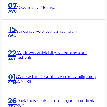
07
“Qovun sayli” festivali
AVG
15
Surxondaryo-Xitoy biznes-forumi
AVG
22
“G‘ijduvon kulolchiligi va pazandalari”
festivali
AVG
01
O'zbekiston Respublikasi mustaqilligining
35 yilligi
SEN
26
Davlat xavfsizlik xizmati organlari xodimlari
kuni
SEN