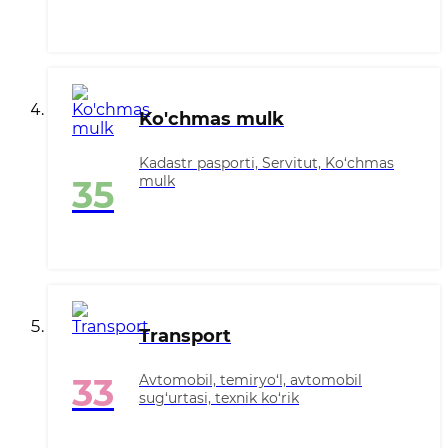
Ko'chmas mulk
Kadastr pasporti, Servitut, Ko‘chmas
mulk
35
Transport
Avtomobil, temiryo‘l, avtomobil
33
sug‘urtasi, texnik ko‘rik