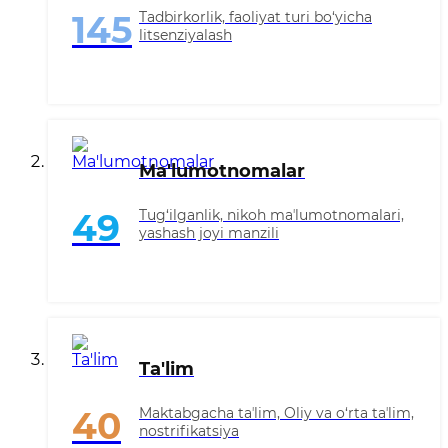
Tadbirkorlik, faoliyat turi bo‘yicha
145
litsenziyalash
Ma'lumotnomalar
Tug‘ilganlik, nikoh maʼlumotnomalari,
49
yashash joyi manzili
Ta'lim
Maktabgacha taʼlim, Oliy va o‘rta taʼlim,
40
nostrifikatsiya