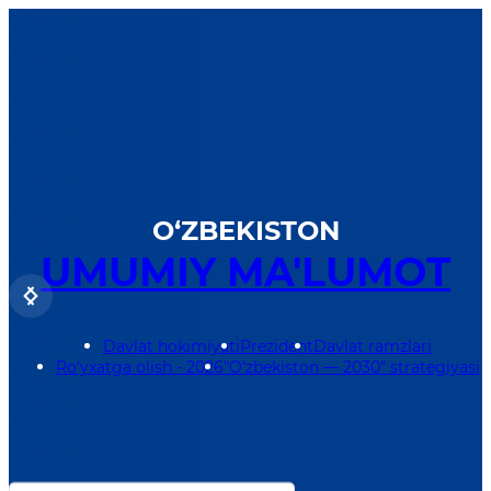
O‘zbekiston Respublikasi
Hukumat portali
O‘ZBEKISTON
UMUMIY MA'LUMOT
Davlat hokimiyati
Prezident
Davlat ramzlari
Ro‘yxatga olish - 2026
"O‘zbekiston — 2030" strategiyasi