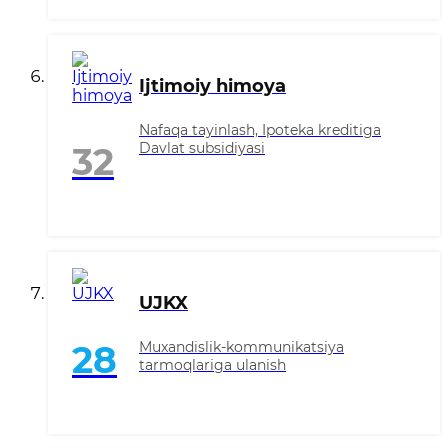
Ijtimoiy himoya
Nafaqa tayinlash, Ipoteka kreditiga
Davlat subsidiyasi
32
UJKX
Muxandislik-kommunikatsiya
28
tarmoqlariga ulanish