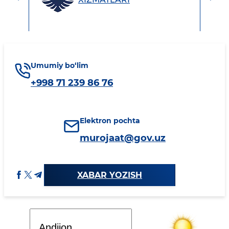
Umumiy bo‘lim
+998 71 239 86 76
Elektron pochta
murojaat@gov.uz
XABAR YOZISH
Davlat dasturi