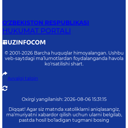
O‘ZBEKISTON RESPUBLIKASI
HUKUMAT PORTALI
© 2001-
2026
Barcha huquqlar himoyalangan. Ushbu
veb-saytdagi ma’lumotlardan foydalanganda havola
ko‘rsatilishi shart.
Avvalgi talqin
Oxirgi yangilanish
:
2026-08-06 15:31:15
Diqqat! Agar siz matnda xatoliklarni aniqlasangiz,
ma’muriyatni xabardor qilish uchun ularni belgilab,
pastda hosil bo‘ladigan tugmani bosing