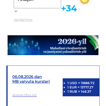
+34
Ob-havo
06/08/2026
06.08.2026 dan
MB valyuta kurslari
1
USD
=
11886.72
1
EUR
=
13717.27
1
RUB
=
146.37
www.cbu.uz