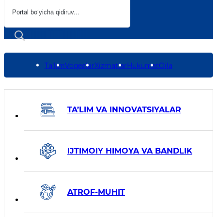
Ta’lim
Voqealar
Xizmatlar
Hukumat
Oila
Министерства
TA’LIM VA INNOVATSIYALAR
IJTIMOIY HIMOYA VA BANDLIK
ATROF-MUHIT