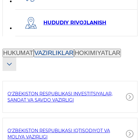
HUDUDIY RIVOJLANISH
Вкладки органов власти
HUKUMAT
VAZIRLIKLAR
HOKIMIYATLAR
O‘ZBEKISTON RESPUBLIKASI INVESTITSIYALAR,
SANOAT VA SAVDO VAZIRLIGI
O‘ZBEKISTON RESPUBLIKASI IQTISODIYOT VA
MOLIYA VAZIRLIGI