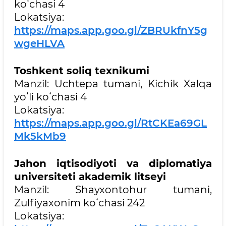
koʻchasi 4
Lokatsiya:
https://maps.app.goo.gl/ZBRUkfnY5g
wgeHLVA
Toshkent soliq texnikumi
Manzil: Uchtepa tumani, Kichik Xalqa
yoʻli koʻchasi 4
Lokatsiya:
https://maps.app.goo.gl/RtCKEa69GL
Mk5kMb9
Jahon iqtisodiyoti va diplomatiya
universiteti akademik litseyi
Manzil: Shayxontohur tumani,
Zulfiyaxonim koʻchasi 242
Lokatsiya: