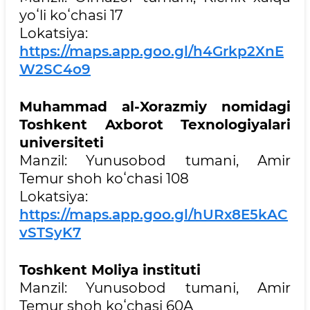
yoʻli koʻchasi 17
Lokatsiya:
https://maps.app.goo.gl/h4Grkp2XnE
W2SC4o9
Muhammad al-Xorazmiy nomidagi
Toshkent Axborot Texnologiyalari
universiteti
Manzil: Yunusobod tumani, Amir
Temur shoh koʻchasi 108
Lokatsiya:
https://maps.app.goo.gl/hURx8E5kAC
vSTSyK7
Toshkent Moliya instituti
Manzil: Yunusobod tumani, Amir
Temur shoh koʻchasi 60A