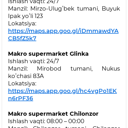
Ishlash vaqti: 24/7
Manzil: Mirzo-Ulugʻbek tumani, Buyuk
Ipak yoʻli 123
Lokatsiya:
https://maps.app.goo.gl/iDmmawdYA
CB5fZ5k7
Makro supermarket Glinka
Ishlash vaqti: 24/7
Manzil: Mirobod tumani, Nukus
koʻchasi 83A
Lokatsiya:
https://maps.app.goo.gl/hc4vgPo1EK
n6rPF36
Makro supermarket Chilonzor
Ishlash vaqti: 08:00 – 00:00