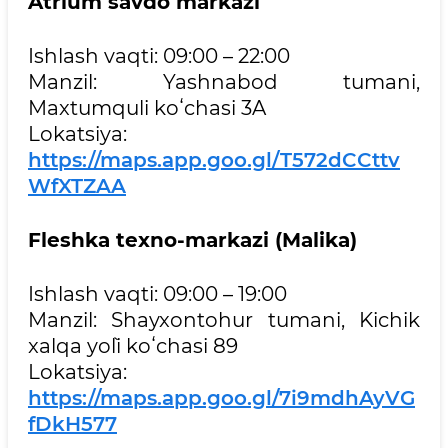
Atrium savdo markazi
Ishlash vaqti: 09:00 – 22:00
Manzil: Yashnabod tumani,
Maxtumquli koʻchasi 3A
Lokatsiya:
https://maps.app.goo.gl/T572dCCttv
WfXTZAA
Fleshka texno-markazi (Malika)
Ishlash vaqti: 09:00 – 19:00
Manzil: Shayxontohur tumani, Kichik
xalqa yo`li koʻchasi 89
Lokatsiya:
https://maps.app.goo.gl/7i9mdhAyVG
fDkH577