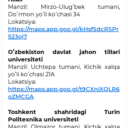
Manzil: Mirzo-Ulugʻbek tumani,
Doʻrmon yoʻli koʻchasi 34
Lokatsiya:
https://maps.app.goo.gl/kHsfSdcRSPr
523oj7
Oʻ
zbekiston davlat jahon tillari
universiteti
Manzil: Uchtepa tumani, Kichik xalqa
yoʻli koʻchasi 21A
Lokatsiya:
https://maps.app.goo.gl/t9CXniXQLR6
oZMCGA
Toshkent shahridagi Turin
Politexnika universiteti
Manzil: Olmazor tumani, Kichik xalqa