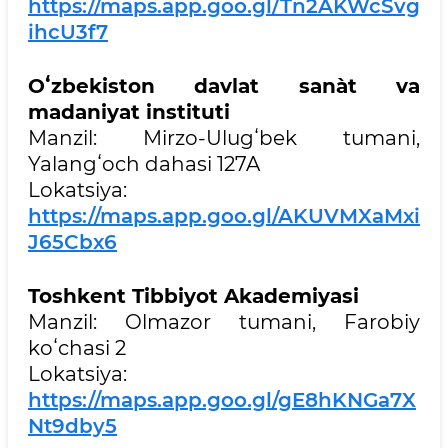
https://maps.app.goo.gl/Tn2AKWcSvg
ihcU3f7
Oʻzbekiston davlat san`at va
madaniyat instituti
Manzil: Mirzo-Ulugʻbek tumani,
Yalangʻoch dahasi 127A
Lokatsiya:
https://maps.app.goo.gl/AKUVMXaMxi
J65Cbx6
Toshkent Tibbiyot Akademiyasi
Manzil: Olmazor tumani, Farobiy
koʻchasi 2
Lokatsiya:
https://maps.app.goo.gl/gE8hKNGa7X
Nt9dby5