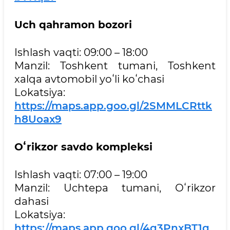
Uch qahramon bozori
Ishlash vaqti: 09:00 – 18:00
Manzil: Toshkent tumani, Toshkent
xalqa avtomobil yoʻli koʻchasi
Lokatsiya:
https://maps.app.goo.gl/2SMMLCRttk
h8Uoax9
Oʻ
rikzor savdo kompleksi
Ishlash vaqti: 07:00 – 19:00
Manzil: Uchtepa tumani, Oʻrikzor
dahasi
Lokatsiya:
https://maps.app.goo.gl/4q3PnxBT1q