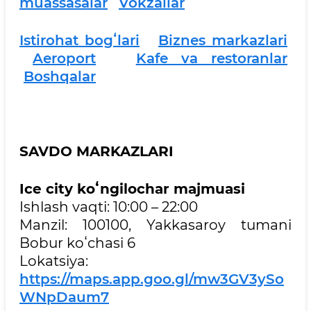
muassasalar
Vokzallar
Istirohat bogʻlari
Biznes markazlari
Aeroport
Kafe va restoranlar
Boshqalar
SAVDO MARKAZLARI
Ice city koʻ
ngilochar majmuasi
Ishlash vaqti: 10:00 – 22:00
Manzil: 100100, Yakkasaroy tumani
Bobur koʻchasi 6
Lokatsiya:
https://maps.app.goo.gl/mw3GV3ySo
WNpDaum7