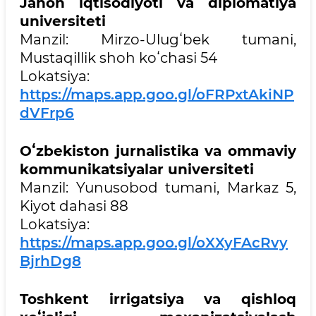
Jahon iqtisodiyoti va diplomatiya
universiteti
Manzil: Mirzo-Ulugʻbek tumani,
Mustaqillik shoh koʻchasi 54
Lokatsiya:
https://maps.app.goo.gl/oFRPxtAkiNP
dVFrp6
Oʻzbekiston jurnalistika va ommaviy
kommunikatsiyalar universiteti
Manzil: Yunusobod tumani, Markaz 5,
Kiyot dahasi 88
Lokatsiya:
https://maps.app.goo.gl/oXXyFAcRvy
BjrhDg8
Toshkent irrigatsiya va qishloq