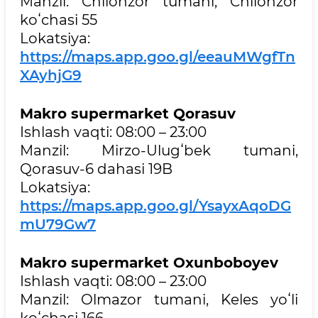
Manzil: Chilonzor tumani, Chilonzor
koʻchasi 55
Lokatsiya:
https://maps.app.goo.gl/eeauMWgfTn
XAyhjG9
Makro supermarket Qorasuv
Ishlash vaqti: 08:00 – 23:00
Manzil: Mirzo-Ulugʻbek tumani,
Qorasuv-6 dahasi 19B
Lokatsiya:
https://maps.app.goo.gl/YsayxAqoDG
mU79Gw7
Makro supermarket Oxunboboyev
Ishlash vaqti: 08:00 – 23:00
Manzil: Olmazor tumani, Keles yoʻli
koʻchasi 166