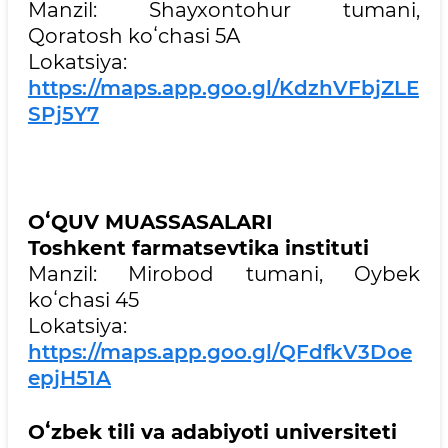
Manzil: Shayxontohur tumani,
Qoratosh koʻchasi 5A
Lokatsiya:
https://maps.app.goo.gl/KdzhVFbjZLE
SPj5Y7
OʻQUV MUASSASALARI
Toshkent farmatsevtika instituti
Manzil: Mirobod tumani, Oybek
koʻchasi 45
Lokatsiya:
https://maps.app.goo.gl/QFdfkV3Doe
epjH51A
Oʻzbek tili va adabiyoti universiteti