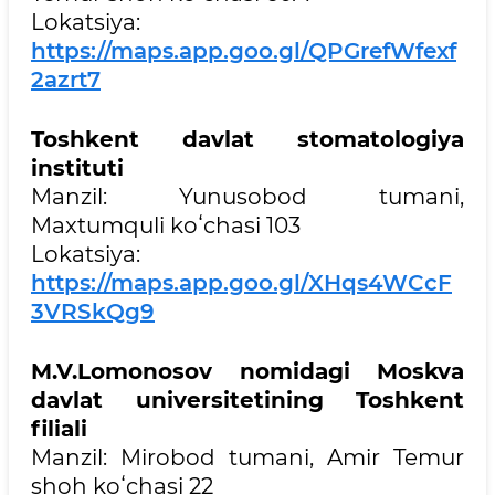
Lokatsiya:
https://maps.app.goo.gl/QPGrefWfexf
2azrt7
Toshkent davlat stomatologiya
instituti
Manzil: Yunusobod tumani,
Maxtumquli koʻchasi 103
Lokatsiya:
https://maps.app.goo.gl/XHqs4WCcF
3VRSkQg9
M.V.Lomonosov nomidagi Moskva
davlat universitetining Toshkent
filiali
Manzil: Mirobod tumani, Amir Temur
shoh koʻchasi 22