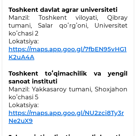
Toshkent davlat agrar universiteti
Manzil: Toshkent viloyati, Qibray
tumani, Salar qoʻrgʻoni, Universitet
koʻchasi 2
Lokatsiya:
https://maps.app.goo.gl/7fbEN95vHG1
K2uA4A
Toshkent toʻqimachilik va yengil
sanoat instituti
Manzil: Yakkasaroy tumani, Shoxjahon
koʻchasi 5
Lokatsiya:
https://maps.app.goo.gl/NU2zci8Ty3r
Ne2uX9