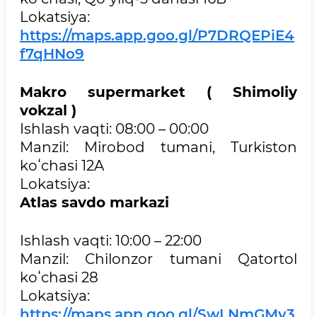
Lokatsiya:
https://maps.app.goo.gl/P7DRQEPiE4
f7qHNo9
Makro supermarket ( Shimoliy
vokzal )
Ishlash vaqti: 08:00 – 00:00
Manzil: Mirobod tumani, Turkiston
koʻchasi 12A
Lokatsiya:
Atlas savdo markazi
Ishlash vaqti: 10:00 – 22:00
Manzil: Chilonzor tumani Qatortol
koʻchasi 28
Lokatsiya:
https://maps.app.goo.gl/SwLNmGMv3