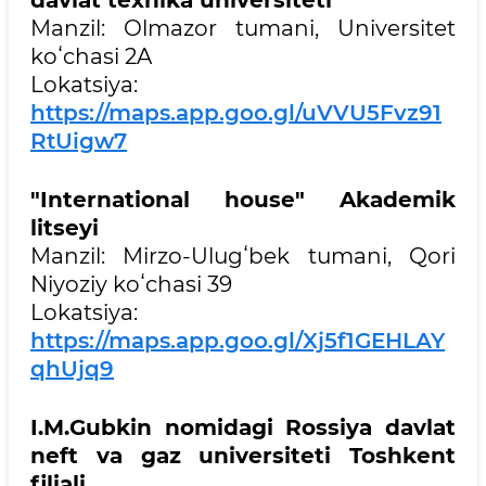
Manzil: Olmazor tumani, Universitet
koʻchasi 2A
Lokatsiya:
https://maps.app.goo.gl/uVVU5Fvz91
RtUigw7
"International house" Akademik
litseyi
Manzil: Mirzo-Ulugʻbek tumani, Qori
Niyoziy koʻchasi 39
Lokatsiya:
https://maps.app.goo.gl/Xj5f1GEHLAY
qhUjq9
I.M.Gubkin nomidagi Rossiya davlat
neft va gaz universiteti Toshkent
filiali