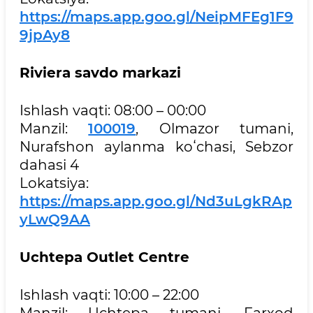
https://maps.app.goo.gl/NeipMFEg1F9
9jpAy8
Riviera savdo markazi
Ishlash vaqti: 08:00 – 00:00
Manzil:
100019
, Olmazor tumani,
Nurafshon aylanma koʻchasi, Sebzor
dahasi 4
Lokatsiya:
https://maps.app.goo.gl/Nd3uLgkRAp
yLwQ9AA
Uchtepa Outlet Centre
Ishlash vaqti: 10:00 – 22:00
Manzil: Uchtepa tumani, Farxod