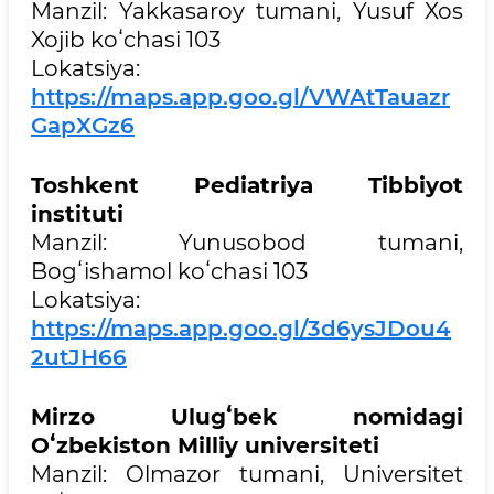
Manzil: Yakkasaroy tumani, Yusuf Xos
Xojib koʻchasi 103
Lokatsiya:
https://maps.app.goo.gl/VWAtTauazr
GapXGz6
Toshkent Pediatriya Tibbiyot
instituti
Manzil: Yunusobod tumani,
Bogʻishamol koʻchasi 103
Lokatsiya:
https://maps.app.goo.gl/3d6ysJDou4
2utJH66
Mirzo Ulugʻbek nomidagi
Oʻzbekiston Milliy universiteti
Manzil: Olmazor tumani, Universitet