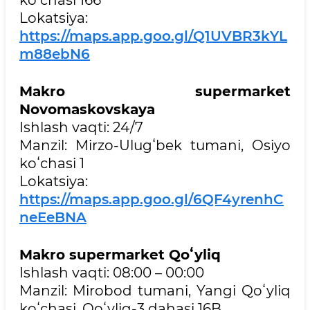
Lokatsiya:
https://maps.app.goo.gl/Q1UVBR3kYL
m88ebN6
Makro supermarket
Novomaskovskaya
Ishlash vaqti: 24/7
Manzil: Mirzo-Ulugʻbek tumani, Osiyo
koʻchasi 1
Lokatsiya:
https://maps.app.goo.gl/6QF4yrenhC
neEeBNA
Makro supermarket Qoʻyliq
Ishlash vaqti: 08:00 – 00:00
Manzil: Mirobod tumani, Yangi Qoʻyliq
koʻchasi, Qoʻyliq-3 dahasi 16B