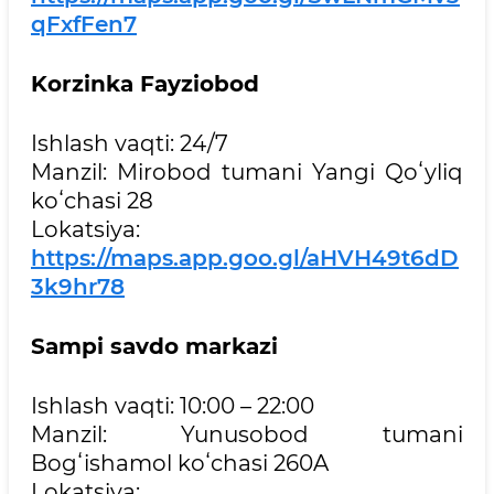
qFxfFen7
Korzinka Fayziobod
Ishlash vaqti: 24/7
Manzil: Mirobod tumani Yangi Qoʻyliq
koʻchasi 28
Lokatsiya:
https://maps.app.goo.gl/aHVH49t6dD
3k9hr78
Sampi savdo markazi
Ishlash vaqti: 10:00 – 22:00
Manzil: Yunusobod tumani
Bogʻishamol koʻchasi 260A
Lokatsiya: