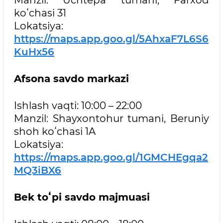
koʻchasi 31
Lokatsiya:
https://maps.app.goo.gl/5AhxaF7L6S6
KuHx56
Afsona savdo markazi
Ishlash vaqti: 10:00 – 22:00
Manzil: Shayxontohur tumani, Beruniy
shoh koʻchasi 1A
Lokatsiya:
https://maps.app.goo.gl/1GMCHEgqa2
MQ3iBX6
Bek toʻpi savdo majmuasi