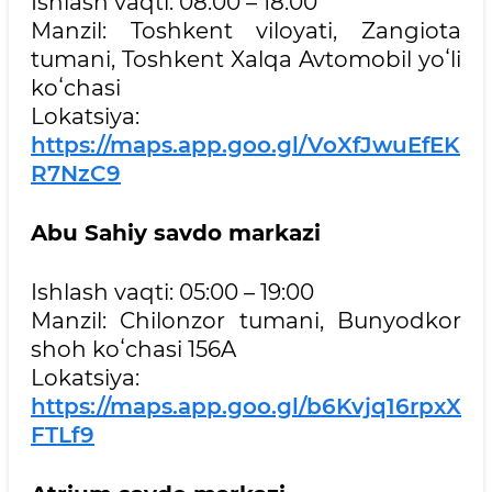
Ishlash vaqti: 08:00 – 18:00
Manzil: Toshkent viloyati, Zangiota
tumani, Toshkent Xalqa Avtomobil yoʻli
koʻchasi
Lokatsiya:
https://maps.app.goo.gl/VoXfJwuEfEK
R7NzC9
Abu Sahiy savdo markazi
Ishlash vaqti: 05:00 – 19:00
Manzil: Chilonzor tumani, Bunyodkor
shoh koʻchasi 156A
Lokatsiya:
https://maps.app.goo.gl/b6Kvjq16rpxX
FTLf9