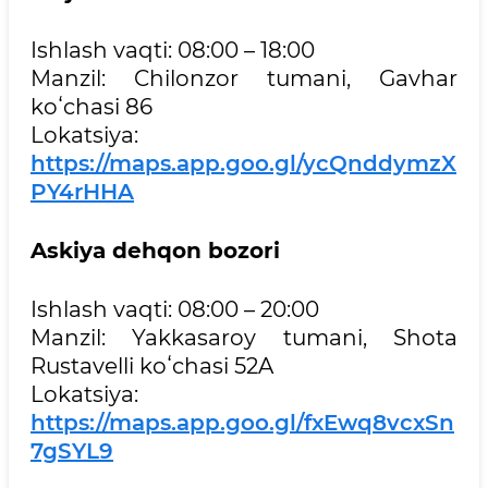
Ishlash vaqti: 08:00 – 18:00
Manzil: Chilonzor tumani, Gavhar
koʻchasi 86
Lokatsiya:
https://maps.app.goo.gl/ycQnddymzX
PY4rHHA
Askiya dehqon bozori
Ishlash vaqti: 08:00 – 20:00
Manzil: Yakkasaroy tumani, Shota
Rustavelli koʻchasi 52A
Lokatsiya:
https://maps.app.goo.gl/fxEwq8vcxSn
7gSYL9