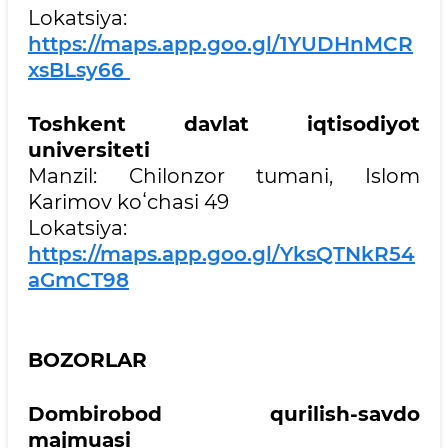
Lokatsiya:
https://maps.app.goo.gl/1YUDHnMCR
xsBLsy66
Toshkent davlat iqtisodiyot
universiteti
Manzil: Chilonzor tumani, Islom
Karimov koʻchasi 49
Lokatsiya:
https://maps.app.goo.gl/YksQTNkR54
aGmCT98
BOZORLAR
Dombirobod qurilish-savdo
majmuasi