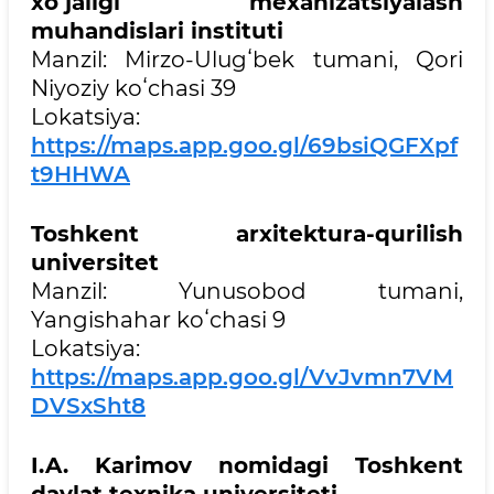
xoʻjaligi mexanizatsiyalash
muhandislari instituti
Manzil: Mirzo-Ulugʻbek tumani, Qori
Niyoziy koʻchasi 39
Lokatsiya:
https://maps.app.goo.gl/69bsiQGFXpf
t9HHWA
Toshkent arxitektura-qurilish
universitet
Manzil: Yunusobod tumani,
Yangishahar koʻchasi 9
Lokatsiya:
https://maps.app.goo.gl/VvJvmn7VM
DVSxSht8
I.A. Karimov nomidagi Toshkent
davlat texnika universiteti