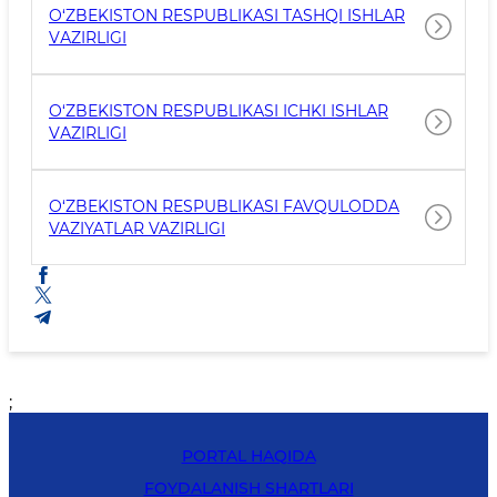
O‘ZBЕKISTОN RЕSPUBLIKАSI TASHQI ISHLАR
VАZIRLIGI
O‘ZBЕKISTON RЕSPUBLIKАSI ICHKI ISHLАR
VАZIRLIGI
O‘ZBЕKISTОN RЕSPUBLIKАSI FAVQULODDA
VAZIYATLAR VAZIRLIGI
;
PORTAL HAQIDA
FOYDALANISH SHARTLARI