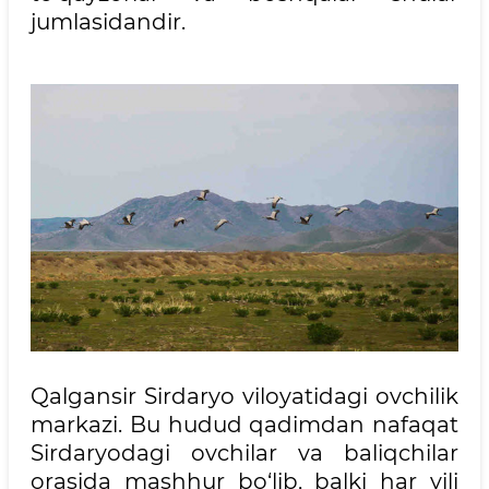
jumlasidandir.
Qalgansir Sirdaryo viloyatidagi ovchilik
markazi. Bu hudud qadimdan nafaqat
Sirdaryodagi ovchilar va baliqchilar
orasida mashhur bo‘lib, balki har yili