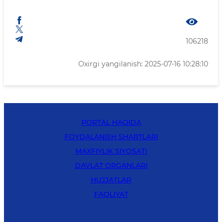
106218
Oxirgi yangilanish: 2025-07-16 10:28:10
PORTAL HAQIDA
FOYDALANISH SHARTLARI
MAXFIYLIK SIYOSATI
DAVLAT ORGANLARI
HUJJATLAR
FAOLIYAT