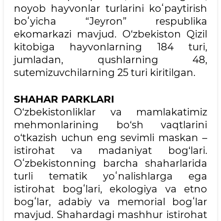
noyob hayvonlar turlarini koʻpaytirish
boʻyicha “Jeyron” respublika
ekomarkazi mavjud. O‘zbekiston Qizil
kitobiga hayvonlarning 184 turi,
jumladan, qushlarning 48,
sutemizuvchilarning 25 turi kiritilgan.
SHAHAR PARKLARI
O‘zbekistonliklar va mamlakatimiz
mehmonlarining bo‘sh vaqtlarini
o‘tkazish uchun eng sevimli maskan –
istirohat va madaniyat bog‘lari.
Oʻzbekistonning barcha shaharlarida
turli tematik yoʻnalishlarga ega
istirohat bogʻlari, ekologiya va etno
bogʻlar, adabiy va memorial bogʻlar
mavjud. Shahardagi mashhur istirohat