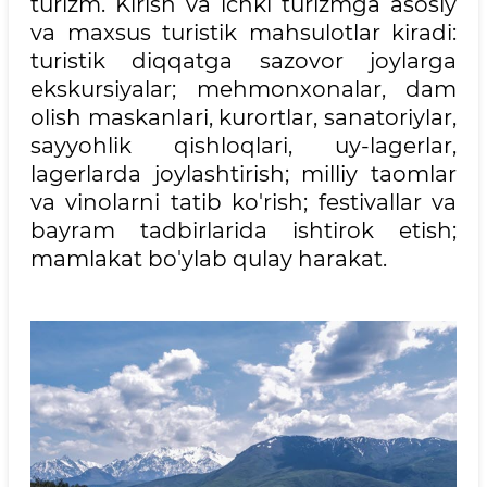
turizm. Kirish va ichki turizmga asosiy
va maxsus turistik mahsulotlar kiradi:
turistik diqqatga sazovor joylarga
ekskursiyalar; mehmonxonalar, dam
olish maskanlari, kurortlar, sanatoriylar,
sayyohlik qishloqlari, uy-lagerlar,
lagerlarda joylashtirish; milliy taomlar
va vinolarni tatib ko'rish; festivallar va
bayram tadbirlarida ishtirok etish;
mamlakat bo'ylab qulay harakat.