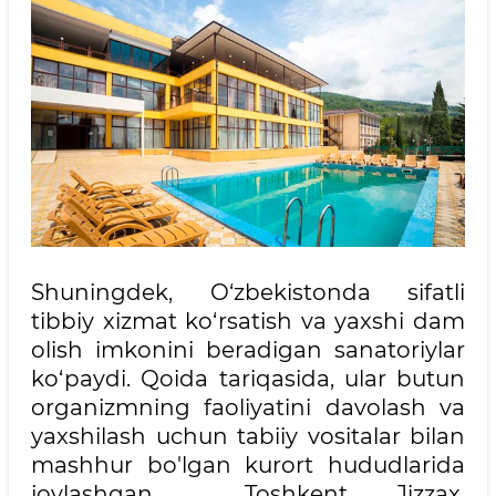
Shuningdek, O‘zbekistonda sifatli
tibbiy xizmat ko‘rsatish va yaxshi dam
olish imkonini beradigan sanatoriylar
ko‘paydi. Qoida tariqasida, ular butun
organizmning faoliyatini davolash va
yaxshilash uchun tabiiy vositalar bilan
mashhur bo'lgan kurort hududlarida
joylashgan. Toshkent, Jizzax,