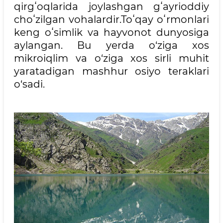
qirgʻoqlarida joylashgan gʻayrioddiy
choʻzilgan vohalardir.Toʻqay oʻrmonlari
keng oʻsimlik va hayvonot dunyosiga
aylangan. Bu yerda o‘ziga xos
mikroiqlim va o‘ziga xos sirli muhit
yaratadigan mashhur osiyo teraklari
o‘sadi.