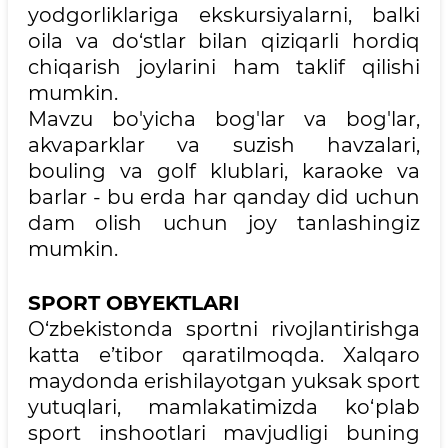
yodgorliklariga ekskursiyalarni, balki
oila va do‘stlar bilan qiziqarli hordiq
chiqarish joylarini ham taklif qilishi
mumkin.
Mavzu bo'yicha bog'lar va bog'lar,
akvaparklar va suzish havzalari,
bouling va golf klublari, karaoke va
barlar - bu erda har qanday did uchun
dam olish uchun joy tanlashingiz
mumkin.
SPORT OBYEKTLARI
O‘zbekistonda sportni rivojlantirishga
katta e’tibor qaratilmoqda. Xalqaro
maydonda erishilayotgan yuksak sport
yutuqlari, mamlakatimizda ko‘plab
sport inshootlari mavjudligi buning