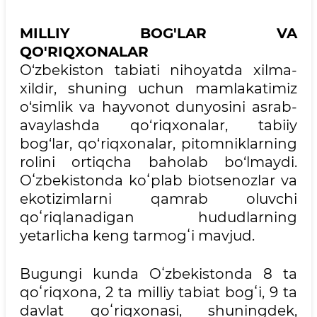
MILLIY BOG'LAR VA
QO'RIQXONALAR
O‘zbekiston tabiati nihoyatda xilma-
xildir, shuning uchun mamlakatimiz
o‘simlik va hayvonot dunyosini asrab-
avaylashda qo‘riqxonalar, tabiiy
bog‘lar, qo‘riqxonalar, pitomniklarning
rolini ortiqcha baholab bo‘lmaydi.
Oʻzbekistonda koʻplab biotsenozlar va
ekotizimlarni qamrab oluvchi
qoʻriqlanadigan hududlarning
yetarlicha keng tarmogʻi mavjud.
Bugungi kunda Oʻzbekistonda 8 ta
qoʻriqxona, 2 ta milliy tabiat bogʻi, 9 ta
davlat qoʻriqxonasi, shuningdek,