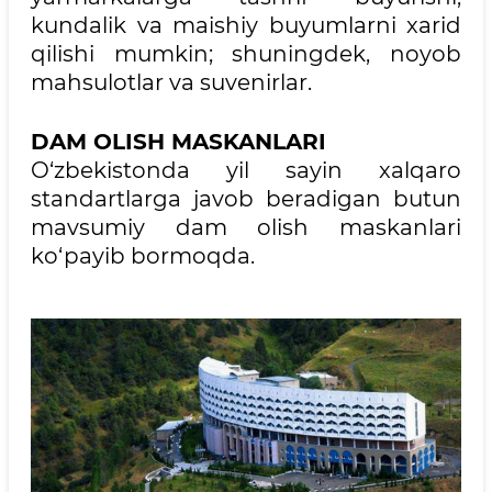
kundalik va maishiy buyumlarni xarid
qilishi mumkin; shuningdek, noyob
mahsulotlar va suvenirlar.
DAM OLISH MASKANLARI
O‘zbekistonda yil sayin xalqaro
standartlarga javob beradigan butun
mavsumiy dam olish maskanlari
ko‘payib bormoqda.