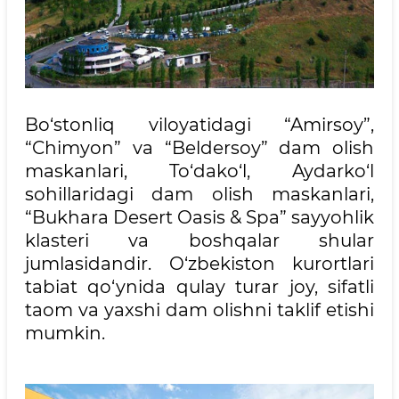
Bo‘stonliq viloyatidagi “Amirsoy”,
“Chimyon” va “Beldersoy” dam olish
maskanlari, To‘dako‘l, Aydarko‘l
sohillaridagi dam olish maskanlari,
“Bukhara Desert Oasis & Spa” sayyohlik
klasteri va boshqalar shular
jumlasidandir. O‘zbekiston kurortlari
tabiat qo‘ynida qulay turar joy, sifatli
taom va yaxshi dam olishni taklif etishi
mumkin.