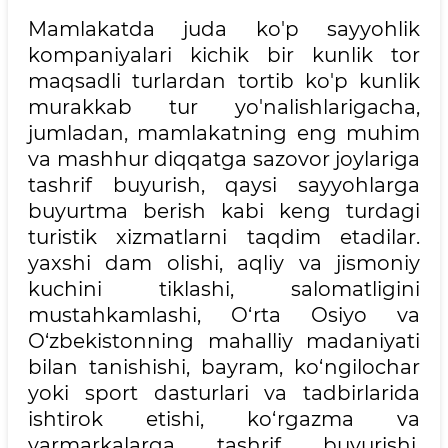
Mamlakatda juda ko'p sayyohlik
kompaniyalari kichik bir kunlik tor
maqsadli turlardan tortib ko'p kunlik
murakkab tur yo'nalishlarigacha,
jumladan, mamlakatning eng muhim
va mashhur diqqatga sazovor joylariga
tashrif buyurish, qaysi sayyohlarga
buyurtma berish kabi keng turdagi
turistik xizmatlarni taqdim etadilar.
yaxshi dam olishi, aqliy va jismoniy
kuchini tiklashi, salomatligini
mustahkamlashi, O‘rta Osiyo va
O‘zbekistonning mahalliy madaniyati
bilan tanishishi, bayram, ko‘ngilochar
yoki sport dasturlari va tadbirlarida
ishtirok etishi, ko‘rgazma va
yarmarkalarga tashrif buyurishi,