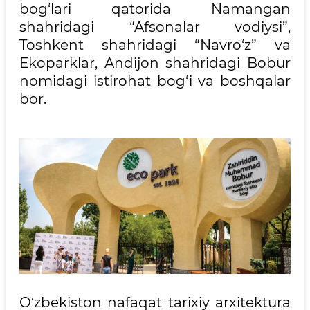
bog‘lari qatorida Namangan
shahridagi “Afsonalar vodiysi”,
Toshkent shahridagi “Navro‘z” va
Ekoparklar, Andijon shahridagi Bobur
nomidagi istirohat bog‘i va boshqalar
bor.
O‘zbekiston nafaqat tarixiy arxitektura