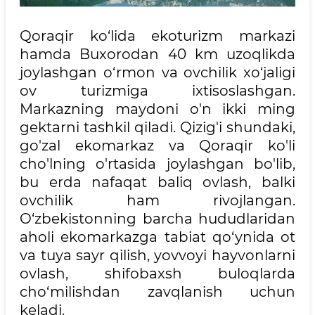
Qoraqir ko‘lida ekoturizm markazi
hamda Buxorodan 40 km uzoqlikda
joylashgan o‘rmon va ovchilik xo‘jaligi
ov turizmiga ixtisoslashgan.
Markazning maydoni o'n ikki ming
gektarni tashkil qiladi. Qizig'i shundaki,
go'zal ekomarkaz va Qoraqir ko'li
cho'lning o'rtasida joylashgan bo'lib,
bu erda nafaqat baliq ovlash, balki
ovchilik ham rivojlangan.
O‘zbekistonning barcha hududlaridan
aholi ekomarkazga tabiat qo‘ynida ot
va tuya sayr qilish, yovvoyi hayvonlarni
ovlash, shifobaxsh buloqlarda
cho‘milishdan zavqlanish uchun
keladi.