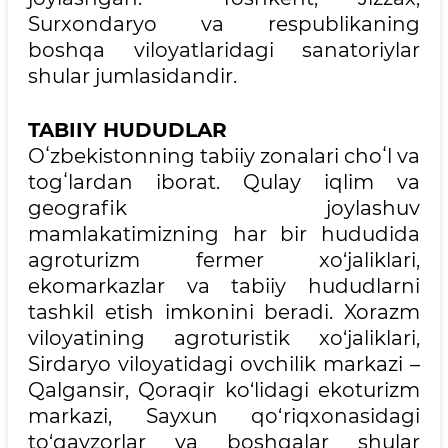
Surxondaryo va respublikaning
boshqa viloyatlaridagi sanatoriylar
shular jumlasidandir.
TABIIY HUDUDLAR
Oʻzbekistonning tabiiy zonalari choʻl va
togʻlardan iborat. Qulay iqlim va
geografik joylashuv
mamlakatimizning har bir hududida
agroturizm fermer xo‘jaliklari,
ekomarkazlar va tabiiy hududlarni
tashkil etish imkonini beradi. Xorazm
viloyatining agroturistik xo‘jaliklari,
Sirdaryo viloyatidagi ovchilik markazi –
Qalgansir, Qoraqir ko‘lidagi ekoturizm
markazi, Sayxun qo‘riqxonasidagi
to‘qayzorlar va boshqalar shular