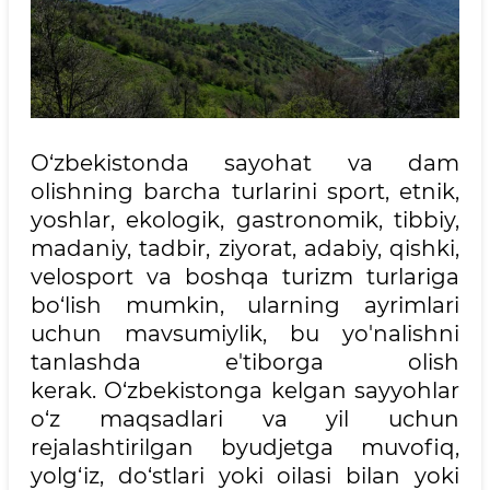
O‘zbekistonda sayohat va dam
olishning barcha turlarini sport, etnik,
yoshlar, ekologik, gastronomik, tibbiy,
madaniy, tadbir, ziyorat, adabiy, qishki,
velosport va boshqa turizm turlariga
bo‘lish mumkin, ularning ayrimlari
uchun mavsumiylik, bu yo'nalishni
tanlashda e'tiborga olish
kerak. O‘zbekistonga kelgan sayyohlar
o‘z maqsadlari va yil uchun
rejalashtirilgan byudjetga muvofiq,
yolg‘iz, do‘stlari yoki oilasi bilan yoki