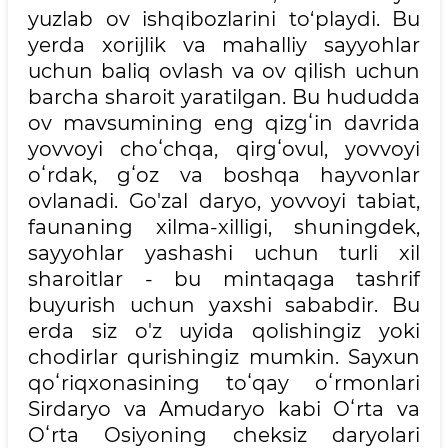
yuzlab ov ishqibozlarini to‘playdi. Bu
yerda xorijlik va mahalliy sayyohlar
uchun baliq ovlash va ov qilish uchun
barcha sharoit yaratilgan. Bu hududda
ov mavsumining eng qizgʻin davrida
yovvoyi choʻchqa, qirgʻovul, yovvoyi
oʻrdak, gʻoz va boshqa hayvonlar
ovlanadi. Go'zal daryo, yovvoyi tabiat,
faunaning xilma-xilligi, shuningdek,
sayyohlar yashashi uchun turli xil
sharoitlar - bu mintaqaga tashrif
buyurish uchun yaxshi sababdir. Bu
erda siz o'z uyida qolishingiz yoki
chodirlar qurishingiz mumkin. Sayxun
qoʻriqxonasining toʻqay oʻrmonlari
Sirdaryo va Amudaryo kabi Oʻrta va
Oʻrta Osiyoning cheksiz daryolari