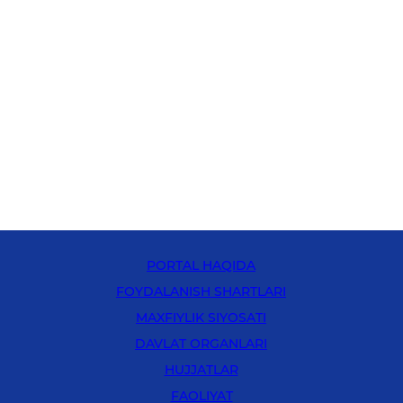
PORTAL HAQIDA
FOYDALANISH SHARTLARI
MAXFIYLIK SIYOSATI
DAVLAT ORGANLARI
HUJJATLAR
FAOLIYAT