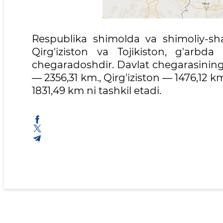
Respublika shimolda va shimoliy-sh
Qirg'iziston va Tojikiston, g'arbd
chegaradoshdir. Davlat chegarasining
— 2356,31 km., Qirg'iziston — 1476,12 k
1831,49 km ni tashkil etadi.