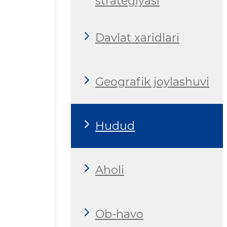
strategiyasi
Davlat xaridlari
Geografik joylashuvi
Hudud
Aholi
Ob-havo