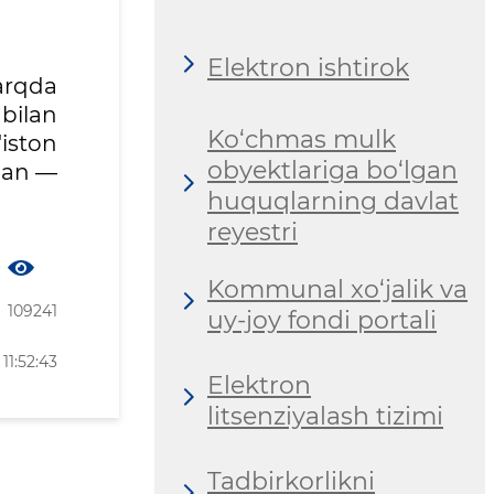
Elektron ishtirok
arqda
bilan
Ko‘chmas mulk
iston
obyektlariga bo‘lgan
ilan —
huquqlarning davlat
reyestri
Kommunal xo‘jalik va
109241
uy-joy fondi portali
11:52:43
Elektron
litsenziyalash tizimi
Tadbirkorlikni