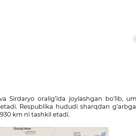
a Sirdaryo oralig’ida joylashgan bo’lib, u
 etadi. Respublika hududi sharqdan g’arbga
30 km ni tashkil etadi.