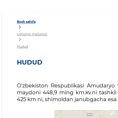
Hudud
Bosh sahifa
Umumiy ma'lumot
Hudud
HUDUD
O’zbekiston Respublikasi Amudaryo v
maydoni 448,9 ming km.kv.ni tashkil
425 km ni, shimoldan janubgacha esa 9