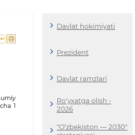
Davlat hokimiyati
16
+
Prezident
Davlat ramzlari
mumiy
Ro‘yxatga olish -
cha 1
2026
"O‘zbekiston — 2030"