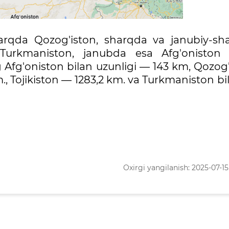
arqda Qozog'iston, sharqda va janubiy-sh
a Turkmaniston, janubda esa Afg'oniston 
 Afg'oniston bilan uzunligi — 143 km, Qozog'
m., Tojikiston — 1283,2 km. va Turkmaniston b
Oxirgi yangilanish: 2025-07-15 