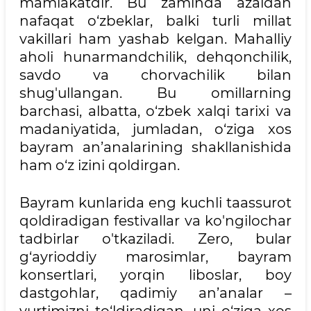
mamlakatdir. Bu zaminda azaldan
nafaqat o‘zbeklar, balki turli millat
vakillari ham yashab kelgan. Mahalliy
aholi hunarmandchilik, dehqonchilik,
savdo va chorvachilik bilan
shug'ullangan. Bu omillarning
barchasi, albatta, o‘zbek xalqi tarixi va
madaniyatida, jumladan, o‘ziga xos
bayram an’analarining shakllanishida
ham o‘z izini qoldirgan.
Bayram kunlarida eng kuchli taassurot
qoldiradigan festivallar va ko'ngilochar
tadbirlar o'tkaziladi. Zero, bular
g‘ayrioddiy marosimlar, bayram
konsertlari, yorqin liboslar, boy
dastgohlar, qadimiy an’analar –
yurtimizni to‘ldiradigan, uni o‘ziga xos