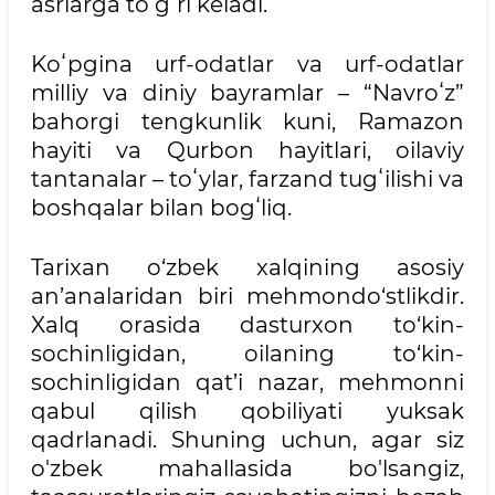
asrlarga toʻgʻri keladi.
Koʻpgina urf-odatlar va urf-odatlar
milliy va diniy bayramlar – “Navroʻz”
bahorgi tengkunlik kuni, Ramazon
hayiti va Qurbon hayitlari, oilaviy
tantanalar – toʻylar, farzand tugʻilishi va
boshqalar bilan bogʻliq.
Tarixan o‘zbek xalqining asosiy
an’analaridan biri mehmondo‘stlikdir.
Xalq orasida dasturxon to‘kin-
sochinligidan, oilaning to‘kin-
sochinligidan qat’i nazar, mehmonni
qabul qilish qobiliyati yuksak
qadrlanadi. Shuning uchun, agar siz
o'zbek mahallasida bo'lsangiz,