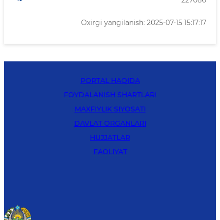
227080
Oxirgi yangilanish: 2025-07-15 15:17:17
PORTAL HAQIDA
FOYDALANISH SHARTLARI
MAXFIYLIK SIYOSATI
DAVLAT ORGANLARI
HUJJATLAR
FAOLIYAT