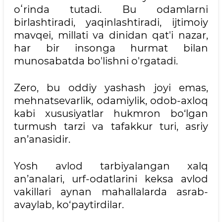
oʻrinda tutadi. Bu odamlarni
birlashtiradi, yaqinlashtiradi, ijtimoiy
mavqei, millati va dinidan qat'i nazar,
har bir insonga hurmat bilan
munosabatda bo'lishni o'rgatadi.
Zero, bu oddiy yashash joyi emas,
mehnatsevarlik, odamiylik, odob-axloq
kabi xususiyatlar hukmron bo‘lgan
turmush tarzi va tafakkur turi, asriy
an’anasidir.
Yosh avlod tarbiyalangan xalq
an’analari, urf-odatlarini keksa avlod
vakillari aynan mahallalarda asrab-
avaylab, ko‘paytirdilar.