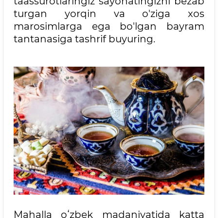
taassurotlaringiz sayohatingizni bezab
turgan yorqin va o'ziga xos
marosimlarga ega bo'lgan bayram
tantanasiga tashrif buyuring.
Mahalla oʻzbek madaniyatida katta