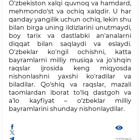
O‘zbekiston xalqi quvnoq va hamdard,
mehmondo‘st va ochiq xalqdir. U har
qanday yangilik uchun ochiq, lekin shu
bilan birga uning ildizlarini unutmaydi,
boy tarix va dastlabki an'analarni
diqqat bilan saqlaydi va eslaydi.
O'zbeklar ko'ngil ochishni, katta
bayramlarni milliy musiqa va jo'shqin
raqslar ijrosida keng miqyosda
nishonlashni yaxshi ko'radilar va
biladilar. Qo‘shiq va raqslar, mazali
taomlardan iborat to‘liq dastgoh va
a’lo kayfiyat – o‘zbeklar milliy
bayramlarini shunday nishonlaydilar.