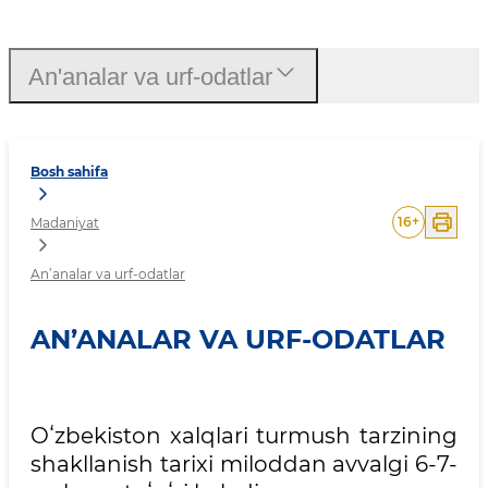
An’analar va urf-odatlar
An'analar va urf-odatlar
Bosh sahifa
16
+
Madaniyat
An’analar va urf-odatlar
AN’ANALAR VA URF-ODATLAR
Oʻzbekiston xalqlari turmush tarzining
shakllanish tarixi miloddan avvalgi 6-7-