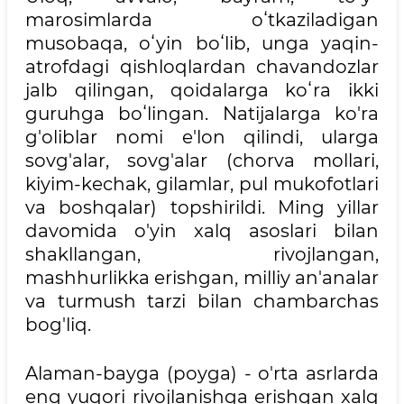
marosimlarda oʻtkaziladigan
musobaqa, oʻyin boʻlib, unga yaqin-
atrofdagi qishloqlardan chavandozlar
jalb qilingan, qoidalarga koʻra ikki
guruhga boʻlingan. Natijalarga ko'ra
g'oliblar nomi e'lon qilindi, ularga
sovg'alar, sovg'alar (chorva mollari,
kiyim-kechak, gilamlar, pul mukofotlari
va boshqalar) topshirildi. Ming yillar
davomida o'yin xalq asoslari bilan
shakllangan, rivojlangan,
mashhurlikka erishgan, milliy an'analar
va turmush tarzi bilan chambarchas
bog'liq.
Alaman-bayga (poyga) - o'rta asrlarda
eng yuqori rivojlanishga erishgan xalq