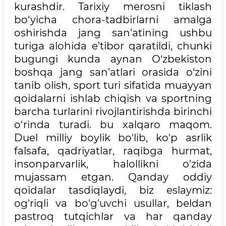
kurashdir. Tarixiy merosni tiklash
bo‘yicha chora-tadbirlarni amalga
oshirishda jang san’atining ushbu
turiga alohida e’tibor qaratildi, chunki
bugungi kunda aynan O‘zbekiston
boshqa jang san’atlari orasida o‘zini
tanib olish, sport turi sifatida muayyan
qoidalarni ishlab chiqish va sportning
barcha turlarini rivojlantirishda birinchi
o‘rinda turadi. bu xalqaro maqom.
Duel milliy boylik bo'lib, ko'p asrlik
falsafa, qadriyatlar, raqibga hurmat,
insonparvarlik, halollikni o'zida
mujassam etgan. Qanday oddiy
qoidalar tasdiqlaydi, biz eslaymiz:
og'riqli va bo'g'uvchi usullar, beldan
pastroq tutqichlar va har qanday