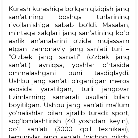
Kurash kurashiga bo‘lgan qiziqish jang
san’atining boshqa turlarining
rivojlanishiga sabab bo‘ldi. Masalan,
mintaqa xalqlari jang san’atining ko‘p
asrlik an’analarini o‘zida mujassam
etgan zamonaviy jang san’ati turi –
“O‘zbek jang sanati” (o‘zbek jang
san’ati) ayniqsa, yoshlar o‘rtasida
ommalashgani buni tasdiqlaydi.
Ushbu jang san'ati o'rganilgan meros
asosida yaratilgan, turli jangovar
tizimlarning samarali usullari bilan
boyitilgan. Ushbu jang san'ati ma'lum
yo'nalishlar bilan ajralib turadi: sport,
sog'lomlashtirish (40 yoshdan keyin),
qo'l san'ati (3000 qo'l texnikasi),
temuriylar jang san'ati (pichoq, qilich,