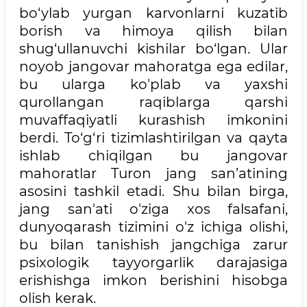
bo‘ylab yurgan karvonlarni kuzatib
borish va himoya qilish bilan
shug‘ullanuvchi kishilar bo‘lgan. Ular
noyob jangovar mahoratga ega edilar,
bu ularga ko'plab va yaxshi
qurollangan raqiblarga qarshi
muvaffaqiyatli kurashish imkonini
berdi. To‘g‘ri tizimlashtirilgan va qayta
ishlab chiqilgan bu jangovar
mahoratlar Turon jang san’atining
asosini tashkil etadi. Shu bilan birga,
jang san'ati o'ziga xos falsafani,
dunyoqarash tizimini o'z ichiga olishi,
bu bilan tanishish jangchiga zarur
psixologik tayyorgarlik darajasiga
erishishga imkon berishini hisobga
olish kerak.