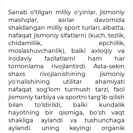
Sanab o‘tilgan milliy o‘yinlar, jismoniy
mashqlar, asrlar davomida
shakllangan milliy sport turlari, albatta,
nafaqat jismoniy sifatlarni (kuch, tezlik,
chidamlilik, epchillik,
moslashuvchanlik), balki axloqiy va
irodaviy fazilatlarni ham har
tomonlama rivojlantirdi. Asta-sekin
shaxs rivojlanishining jismoniy
yo'nalishining utilitar ahamiyati
nafaqat sog'lom turmush tarzi, faol
jismoniy tarbiya va sportni targ'ib qilish
bilan to'ldirildi, balki kundalik
hayotning bir qismiga, bo'sh vaqt
shakliga aylandi va tushunchaga
aylandi. uning keyingi organik