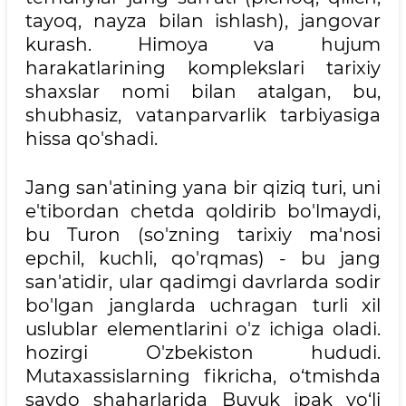
tayoq, nayza bilan ishlash), jangovar
kurash. Himoya va hujum
harakatlarining komplekslari tarixiy
shaxslar nomi bilan atalgan, bu,
shubhasiz, vatanparvarlik tarbiyasiga
hissa qo'shadi.
Jang san'atining yana bir qiziq turi, uni
e'tibordan chetda qoldirib bo'lmaydi,
bu Turon (so'zning tarixiy ma'nosi
epchil, kuchli, qo'rqmas) - bu jang
san'atidir, ular qadimgi davrlarda sodir
bo'lgan janglarda uchragan turli xil
uslublar elementlarini o'z ichiga oladi.
hozirgi O'zbekiston hududi.
Mutaxassislarning fikricha, o‘tmishda
savdo shaharlarida Buyuk ipak yo‘li