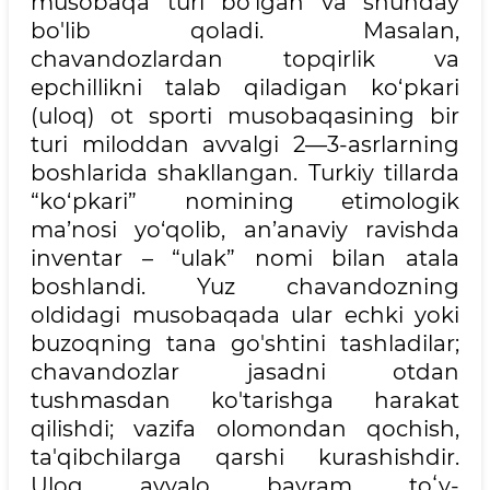
musobaqa turi bo'lgan va shunday
bo'lib qoladi. Masalan,
chavandozlardan topqirlik va
epchillikni talab qiladigan ko‘pkari
(uloq) ot sporti musobaqasining bir
turi miloddan avvalgi 2—3-asrlarning
boshlarida shakllangan. Turkiy tillarda
“ko‘pkari” nomining etimologik
ma’nosi yo‘qolib, an’anaviy ravishda
inventar – “ulak” nomi bilan atala
boshlandi. Yuz chavandozning
oldidagi musobaqada ular echki yoki
buzoqning tana go'shtini tashladilar;
chavandozlar jasadni otdan
tushmasdan ko'tarishga harakat
qilishdi; vazifa olomondan qochish,
ta'qibchilarga qarshi kurashishdir.
Uloq, avvalo, bayram, toʻy-