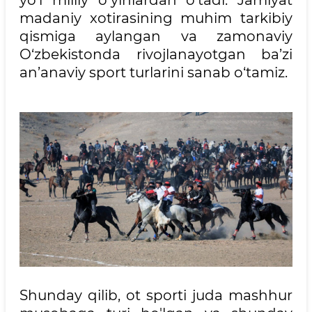
madaniy xotirasining muhim tarkibiy
qismiga aylangan va zamonaviy
O‘zbekistonda rivojlanayotgan ba’zi
an’anaviy sport turlarini sanab o‘tamiz.
Shunday qilib, ot sporti juda mashhur