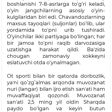
boshlanishi 7-8-asrlarga to'g'ri keladi,
o'yin jangchilarning asosiy o'yin-
kulgilaridan biri edi. Chavandozlarning
maxsus tayoqlari (suljonlar) bo'lib, ular
yordamida to'pni urib tushiradi.
O'yinchilar ikki partiyaga bo'lingan; har
bir jamoa to'pni raqib darvozasiga
uzatishga harakat qildi. Ba'zida
chougan zamonaviy xokkeyni
eslatuvchi otda o'ynalmagan.
Ot sporti bilan bir qatorda dorbozlik,
yaʼni qoʻzgʻalmas arqonda muvozanat
nuri (langar) bilan ijro etish sanʼati ham
muvaffaqiyat qozondi. Muvozanat
san'ati 2,5 ming yil oldin Sharqda
paydo bo'lgan va keyin butun