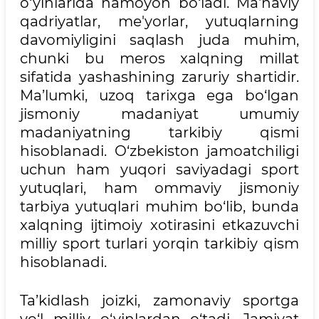
o‘yinlarida namoyon bo‘ladi. Ma'naviy
qadriyatlar, me'yorlar, yutuqlarning
davomiyligini saqlash juda muhim,
chunki bu meros xalqning millat
sifatida yashashining zaruriy shartidir.
Ma’lumki, uzoq tarixga ega bo‘lgan
jismoniy madaniyat umumiy
madaniyatning tarkibiy qismi
hisoblanadi. O‘zbekiston jamoatchiligi
uchun ham yuqori saviyadagi sport
yutuqlari, ham ommaviy jismoniy
tarbiya yutuqlari muhim bo‘lib, bunda
xalqning ijtimoiy xotirasini etkazuvchi
milliy sport turlari yorqin tarkibiy qism
hisoblanadi.
Ta’kidlash joizki, zamonaviy sportga
yo‘l milliy o‘yinlardan o‘tadi. Jamiyat