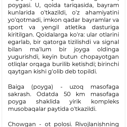
poygasi. U, qoida tariqasida, bayram
kunlarida o'tkazildi, o'z ahamiyatini
yo'qotmadi, imkon qadar bayramlar va
sport va yengil atletika dasturiga
kiritilgan. Qoidalarga ko'ra: ular otlarini
egarlab, bir qatorga tizilishdi va signal
bilan ma'lum bir joyga oldinga
yugurishdi, keyin butun chopayotgan
otliqlar orqaga burilib ketishdi; birinchi
qaytgan kishi g'olib deb topildi.
Baiga (poyga) - uzoq masofaga
sakrash. Odatda 50 km masofaga
poyga shaklida yirik kompleks
musobaqalar paytida o'tkazildi.
Chowgan - ot polosi. Rivojlanishning