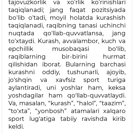
tajovuzkorlik va xo'rlik ko'rinishlari
taqiqlanadi; jang faqat pozitsiyada
bo'lib o'tadi, moyil holatda kurashish
taqiqlanadi, raqibning tanasi uchinchi
nuqtada qo'llab-quvvatlansa, jang
to'xtaydi. Kurash, avvalambor, kuch va
epchillik musobaqasi bo‘lib,
raqiblarning bir-birini hurmat
qilishidan iborat. Bularning barchasi
kurashni oddiy, tushunarli, ajoyib,
jo‘shqin va xavfsiz sport turiga
aylantiradi, uni yoshlar ham, keksa
yoshdagilar ham qo‘llab-quvvatlaydi.
Va, masalan, “kurash”, “halol”, “taazim”,
“to‘xta”, “yonbosh” atamalari xalqaro
sport lug‘atiga tabiiy ravishda kirib
keldi.