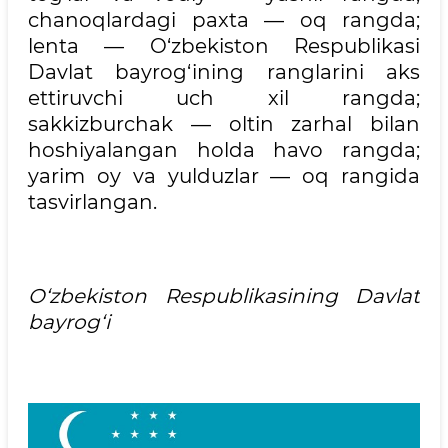
chanoqlardagi paxta — oq rangda;
lenta — O‘zbekiston Respublikasi
Davlat bayrog‘ining ranglarini aks
ettiruvchi uch xil rangda;
sakkizburchak — oltin zarhal bilan
hoshiyalangan holda havo rangda;
yarim oy va yulduzlar — oq rangida
tasvirlangan.
O‘zbekiston Respublikаsining Dаvlаt
bаyrog‘i