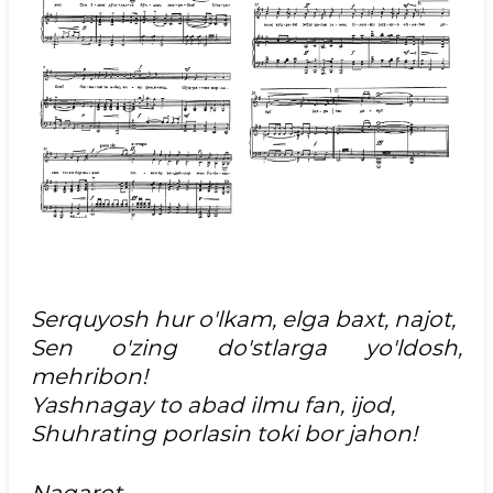
Serquyosh hur o'lkam, elga baxt, najot,
Sen o'zing do'stlarga yo'ldosh,
mehribon!
Yashnagay to abad ilmu fan, ijod,
Shuhrating porlasin toki bor jahon!
Naqarot