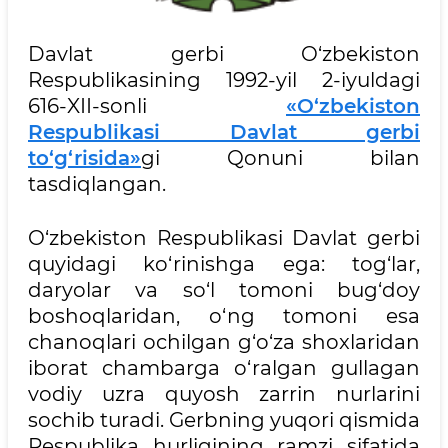
Davlat gerbi O‘zbekiston
Respublikasining 1992-yil 2-iyuldagi
616-XII-sonli
«O‘zbekiston
Respublikasi Davlat gerbi
to‘g‘risida»
gi Qonuni bilan
tasdiqlangan.
O‘zbekiston Respublikasi Davlat gerbi
quyidagi ko‘rinishga ega: tog‘lar,
daryolar va so‘l tomoni bug‘doy
boshoqlaridan, o‘ng tomoni esa
chanoqlari ochilgan g‘o‘za shoxlaridan
iborat chambarga o‘ralgan gullagan
vodiy uzra quyosh zarrin nurlarini
sochib turadi. Gerbning yuqori qismida
Respublika hurligining ramzi sifatida