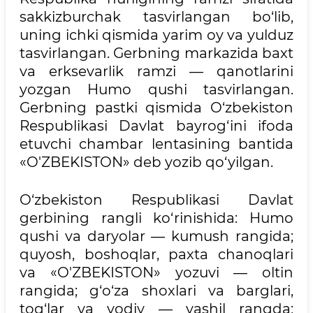
sakkizburchak tasvirlangan bo‘lib,
uning ichki qismida yarim oy va yulduz
tasvirlangan. Gerbning markazida baxt
va erksevarlik ramzi — qanotlarini
yozgan Humo qushi tasvirlangan.
Gerbning pastki qismida O‘zbekiston
Respublikasi Davlat bayrog‘ini ifoda
etuvchi chambar lentasining bantida
«O'ZBEKISTON» deb yozib qo‘yilgan.
O‘zbekiston Respublikasi Davlat
gerbining rangli ko‘rinishida: Humo
qushi va daryolar — kumush rangida;
quyosh, boshoqlar, paxta chanoqlari
va «O'ZBEKISTON» yozuvi — oltin
rangida; g‘o‘za shoxlari va barglari,
tog‘lar va vodiy — yashil rangda;