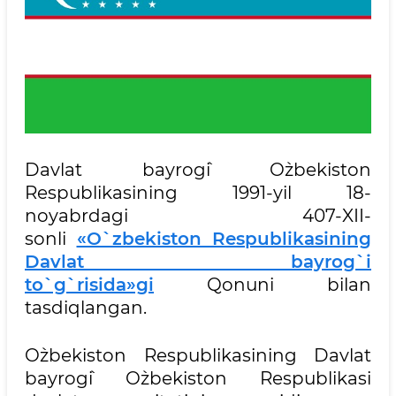
Davlat bayrog`i O`zbekiston
Respublikasining 1991-yil 18-
noyabrdagi 407-XII-
sonli
«O`zbekiston Respublikasining
Davlat bayrog`i
to`g`risida»gi
Qonuni bilan
tasdiqlangan.
O`zbekiston Respublikаsining Dаvlаt
bаyrog`i O`zbekiston Respublikаsi