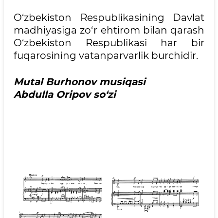
O‘zbekiston Respublikаsining Dаvlаt
mаdhiyasigа zo‘r ehtirom bilаn qаrаsh
O‘zbekiston Respublikаsi hаr bir
fuqаrosining vаtаnpаrvаrlik burchidir.
Mutal Burhonov musiqasi
Abdulla Oripov so‘zi