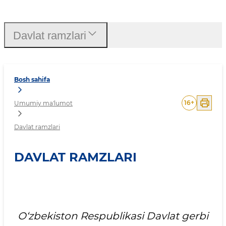
Davlat ramzlari
Davlat ramzlari
Bosh sahifa
16
+
Umumiy ma'lumot
Davlat ramzlari
DAVLAT RAMZLARI
O‘zbekiston Respublikаsi Dаvlаt gerbi