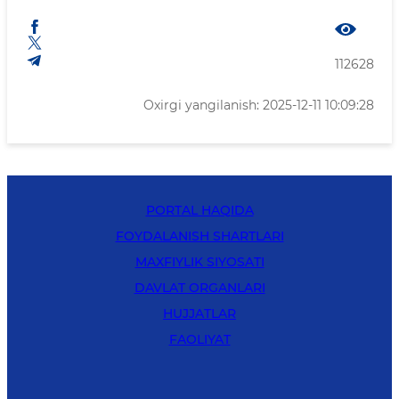
112628
Oxirgi yangilanish: 2025-12-11 10:09:28
PORTAL HAQIDA
FOYDALANISH SHARTLARI
MAXFIYLIK SIYOSATI
DAVLAT ORGANLARI
HUJJATLAR
FAOLIYAT