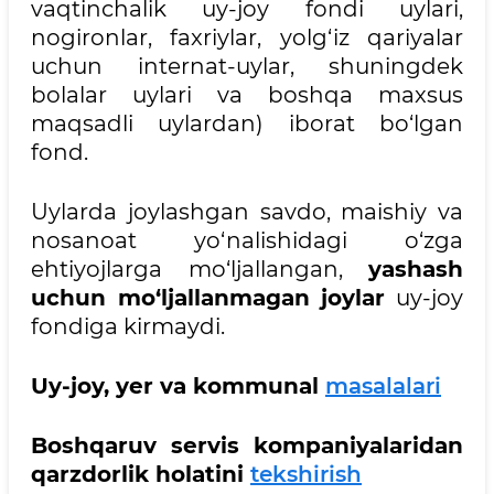
vaqtinchalik uy-joy fondi uylari,
nogironlar, faxriylar, yolg‘iz qariyalar
uchun internat-uylar, shuningdek
bolalar uylari va boshqa maxsus
maqsadli uylardan) iborat bo‘lgan
fond.
Uylarda joylashgan savdo, maishiy va
nosanoat yo‘nalishidagi o‘zga
ehtiyojlarga mo‘ljallangan,
yashash
uchun mo‘ljallanmagan joylar
uy-joy
fondiga kirmaydi.
Uy-joy, yer va kommunal
masalalari
Boshqaruv servis kompaniyalaridan
qarzdorlik holatini
tekshirish