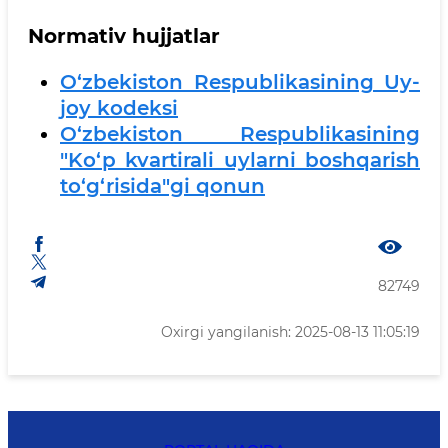
Normativ hujjatlar
O‘zbekiston Respublikasining Uy-
joy kodeksi
O‘zbekiston Respublikasining
"Ko‘p kvartirali uylarni boshqarish
to‘g‘risida"gi qonun
82749
Oxirgi yangilanish: 2025-08-13 11:05:19