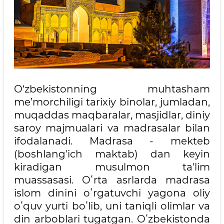
O‘zbekistonning muhtasham
me’morchiligi tarixiy binolar, jumladan,
muqaddas maqbaralar, masjidlar, diniy
saroy majmualari va madrasalar bilan
ifodalanadi. Madrasa - mekteb
(boshlang'ich maktab) dan keyin
kiradigan musulmon ta'lim
muassasasi. Oʻrta asrlarda madrasa
islom dinini oʻrgatuvchi yagona oliy
oʻquv yurti boʻlib, uni taniqli olimlar va
din arboblari tugatgan. Oʻzbekistonda