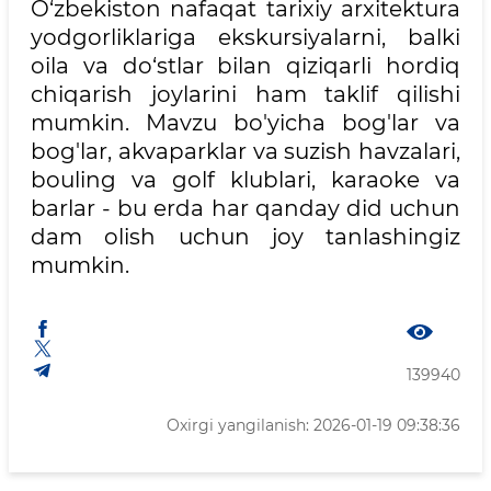
O‘zbekiston nafaqat tarixiy arxitektura
yodgorliklariga ekskursiyalarni, balki
oila va do‘stlar bilan qiziqarli hordiq
chiqarish joylarini ham taklif qilishi
mumkin. Mavzu bo'yicha bog'lar va
bog'lar, akvaparklar va suzish havzalari,
bouling va golf klublari, karaoke va
barlar - bu erda har qanday did uchun
dam olish uchun joy tanlashingiz
mumkin.
139940
Oxirgi yangilanish: 2026-01-19 09:38:36