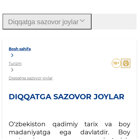
Diqqatga sazovor joylar
Diqqatga sazovor joylar
Bosh sahifa
16
+
Turizm
Diqqatga sazovor joylar
DIQQATGA SAZOVOR JOYLAR
O‘zbekiston qadimiy tarix va boy
madaniyatga ega davlatdir. Boy