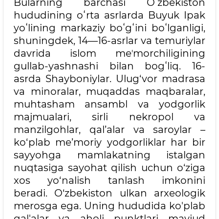
Bularning barchasi Oʻzbekiston
hududining oʻrta asrlarda Buyuk Ipak
yoʻlining markaziy boʻgʻini boʻlganligi,
shuningdek, 14—16-asrlar va temuriylar
davrida islom meʼmorchiligining
gullab-yashnashi bilan bogʻliq. 16-
asrda Shayboniylar. Ulug‘vor madrasa
va minoralar, muqaddas maqbaralar,
muhtasham ansambl va yodgorlik
majmualari, sirli nekropol va
manzilgohlar, qal’alar va saroylar –
ko‘plab me’moriy yodgorliklar har bir
sayyohga mamlakatning istalgan
nuqtasiga sayohat qilish uchun o‘ziga
xos yo‘nalish tanlash imkonini
beradi. O‘zbekiston ulkan arxeologik
merosga ega. Uning hududida ko'plab
qal'alar va aholi punktlari mavjud