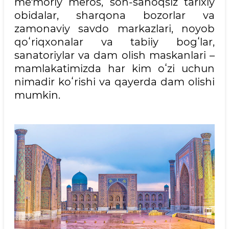
meʼmoriy meros, son-sanoqsiz tarixiy
obidalar, sharqona bozorlar va
zamonaviy savdo markazlari, noyob
qoʻriqxonalar va tabiiy bogʻlar,
sanatoriylar va dam olish maskanlari –
mamlakatimizda har kim oʻzi uchun
nimadir koʻrishi va qayerda dam olishi
mumkin.