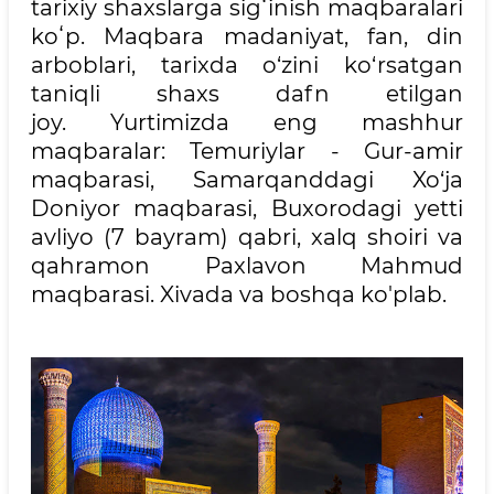
tarixiy shaxslarga sigʻinish maqbaralari
koʻp. Maqbara madaniyat, fan, din
arboblari, tarixda o‘zini ko‘rsatgan
taniqli shaxs dafn etilgan
joy. Yurtimizda eng mashhur
maqbaralar: Temuriylar - Gur-amir
maqbarasi, Samarqanddagi Xo‘ja
Doniyor maqbarasi, Buxorodagi yetti
avliyo (7 bayram) qabri, xalq shoiri va
qahramon Paxlavon Mahmud
maqbarasi. Xivada va boshqa ko'plab.