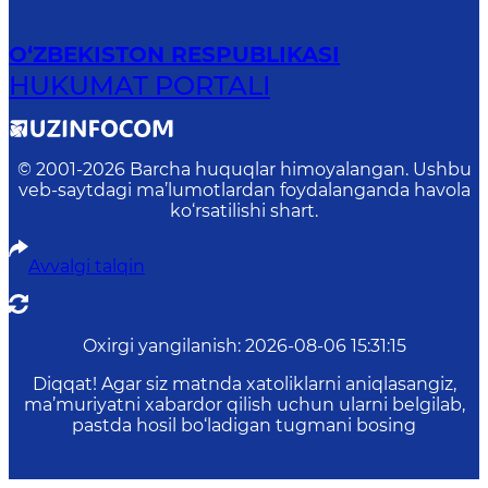
O‘ZBEKISTON RESPUBLIKASI
HUKUMAT PORTALI
© 2001-
2026
Barcha huquqlar himoyalangan. Ushbu
veb-saytdagi ma’lumotlardan foydalanganda havola
ko‘rsatilishi shart.
Avvalgi talqin
Oxirgi yangilanish
:
2026-08-06 15:31:15
Diqqat! Agar siz matnda xatoliklarni aniqlasangiz,
ma’muriyatni xabardor qilish uchun ularni belgilab,
pastda hosil bo‘ladigan tugmani bosing