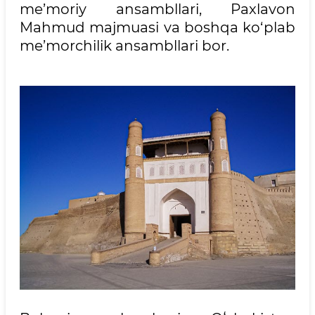
me’moriy ansambllari, Paxlavon
Mahmud majmuasi va boshqa ko‘plab
me’morchilik ansambllari bor.