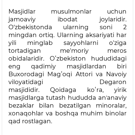
Masjidlar musulmonlar uchun
jamoaviy ibodat joylaridir.
O‘zbekistonda ularning soni 2
mingdan ortiq. Ularning aksariyati har
yili minglab sayyohlarni o'ziga
tortadigan me'moriy meros
obidalaridir. Oʻzbekiston hududidagi
eng qadimiy masjidlardan biri
Buxorodagi Magʻoqi Attori va Navoiy
viloyatidagi Degaron
masjididir. Qoidaga koʻra, yirik
masjidlarga tutash hududda anʼanaviy
bezaklar bilan bezatilgan minoralar,
xonaqohlar va boshqa muhim binolar
qad rostlagan.