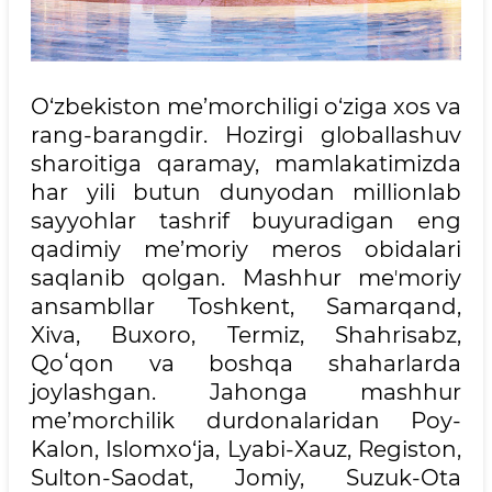
O‘zbekiston me’morchiligi o‘ziga xos va
rang-barangdir. Hozirgi globallashuv
sharoitiga qaramay, mamlakatimizda
har yili butun dunyodan millionlab
sayyohlar tashrif buyuradigan eng
qadimiy me’moriy meros obidalari
saqlanib qolgan. Mashhur meʼmoriy
ansambllar Toshkent, Samarqand,
Xiva, Buxoro, Termiz, Shahrisabz,
Qoʻqon va boshqa shaharlarda
joylashgan. Jahonga mashhur
me’morchilik durdonalaridan Poy-
Kalon, Islomxo‘ja, Lyabi-Xauz, Registon,
Sulton-Saodat, Jomiy, Suzuk-Ota