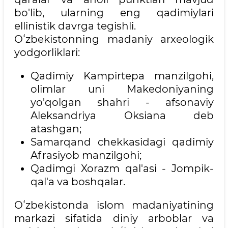
bo'lib, ularning eng qadimiylari
ellinistik davrga tegishli.
Oʻzbekistonning madaniy arxeologik
yodgorliklari:
Qadimiy Kampirtepa manzilgohi,
olimlar uni Makedoniyaning
yo'qolgan shahri - afsonaviy
Aleksandriya Oksiana deb
atashgan;
Samarqand chekkasidagi qadimiy
Afrasiyob manzilgohi;
Qadimgi Xorazm qal'asi - Jompik-
qal'a va boshqalar.
Oʻzbekistonda islom madaniyatining
markazi sifatida diniy arboblar va