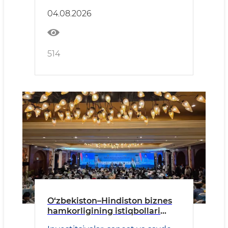
04.08.2026
514
O‘zbekiston–Hindiston biznes
hamkorligining istiqbollari
belgilandi