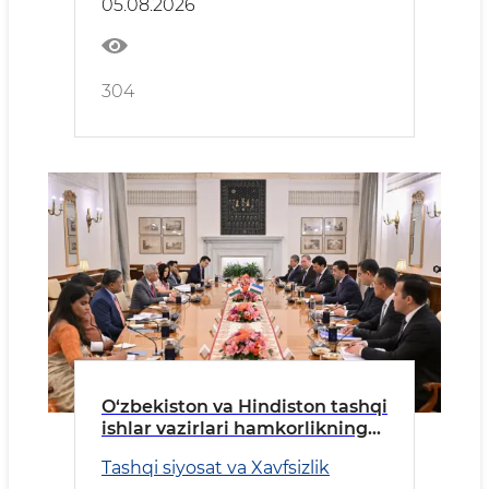
05.08.2026
304
O‘zbekiston va Hindiston tashqi
ishlar vazirlari hamkorlikning
ustuvor yo‘nalishlarini
Tashqi siyosat va Xavfsizlik
muhokama qildi