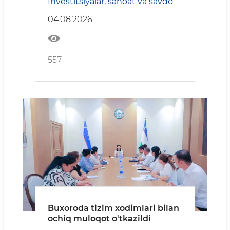
Investitsiyalar, sanoat va savdo
04.08.2026
557
Buxoroda tizim xodimlari bilan
ochiq muloqot o'tkazildi