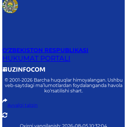
O‘ZBEKISTON RESPUBLIKASI
HUKUMAT PORTALI
© 2001-
2026
Barcha huquqlar himoyalangan. Ushbu
veb-saytdagi ma’lumotlardan foydalanganda havola
ko‘rsatilishi shart.
Avvalgi talqin
Oxirgi yangilanish
:
2026-08-05 10:32:04