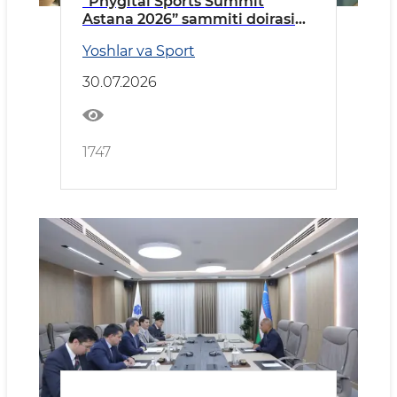
“Phygital Sports Summit
Astana 2026” sammiti doirasida
qator xalqaro uchrashuvlar
Yoshlar va Sport
30.07.2026
1747