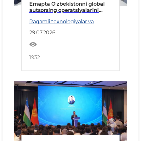
Emapta O‘zbekistonni global
autsorsing operatsiyalarini
rivojlantirish uchun yangi
Raqamli texnologiyalar va
maydon sifatida ko‘rib
Transport
chiqmoqda
29.07.2026
1932