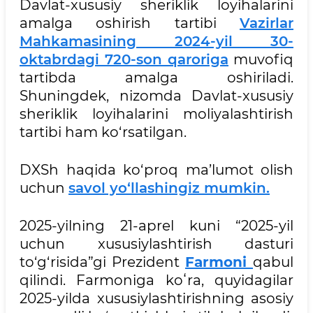
Davlat-xususiy sheriklik loyihalarini
amalga oshirish tartibi
Vazirlar
Mahkamasining 2024-yil 30-
oktabrdagi 720-son qaroriga
muvofiq
tartibda amalga oshiriladi.
Shuningdek, nizomda Davlat-xususiy
sheriklik loyihalarini moliyalashtirish
tartibi ham ko‘rsatilgan.
DXSh haqida ko‘proq ma’lumot olish
uchun
savol yo‘llashingiz mumkin.
2025-yilning 21-aprel kuni “2025-yil
uchun xususiylashtirish dasturi
to‘g‘risida”gi Prezident
Farmoni
qabul
qilindi. Farmoniga koʻra, quyidagilar
2025-yilda xususiylashtirishning asosiy