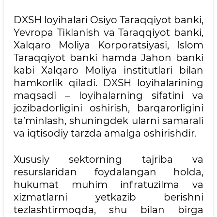
DXSH loyihalari Osiyo Taraqqiyot banki,
Yevropa Tiklanish va Taraqqiyot banki,
Xalqaro Moliya Korporatsiyasi, Islom
Taraqqiyot banki hamda Jahon banki
kabi Xalqaro Moliya institutlari bilan
hamkorlik qiladi. DXSH loyihalarining
maqsadi – loyihalarning sifatini va
jozibadorligini oshirish, barqarorligini
ta’minlash, shuningdek ularni samarali
va iqtisodiy tarzda amalga oshirishdir.
Xususiy sektorning tajriba va
resurslaridan foydalangan holda,
hukumat muhim infratuzilma va
xizmatlarni yetkazib berishni
tezlashtirmoqda, shu bilan birga