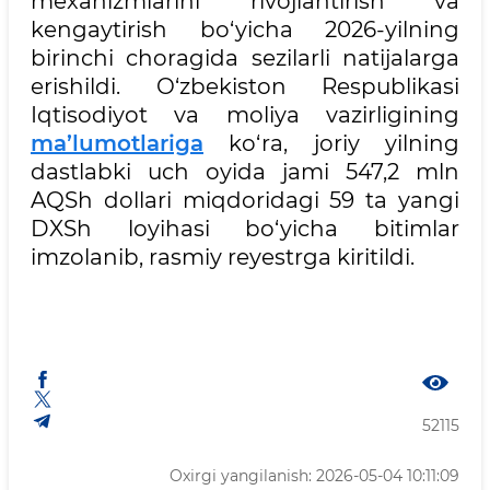
mexanizmlarini rivojlantirish va
kengaytirish bo‘yicha 2026-yilning
birinchi choragida sezilarli natijalarga
erishildi. O‘zbekiston Respublikasi
Iqtisodiyot va moliya vazirligining
ma’lumotlariga
ko‘ra, joriy yilning
dastlabki uch oyida jami 547,2 mln
AQSh dollari miqdoridagi 59 ta yangi
DXSh loyihasi bo‘yicha bitimlar
imzolanib, rasmiy reyestrga kiritildi.
52115
Oxirgi yangilanish: 2026-05-04 10:11:09