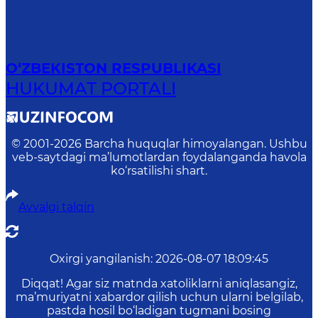
O‘ZBEKISTON RESPUBLIKASI
HUKUMAT PORTALI
© 2001-
2026
Barcha huquqlar himoyalangan. Ushbu
veb-saytdagi ma’lumotlardan foydalanganda havola
ko‘rsatilishi shart.
Avvalgi talqin
Oxirgi yangilanish
:
2026-08-07 18:09:45
Diqqat! Agar siz matnda xatoliklarni aniqlasangiz,
ma’muriyatni xabardor qilish uchun ularni belgilab,
pastda hosil bo‘ladigan tugmani bosing