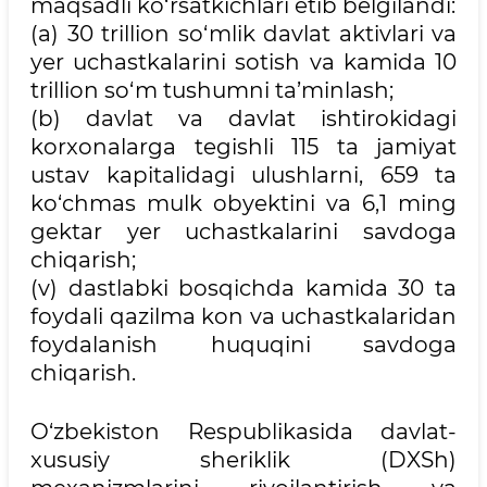
maqsadli ko‘rsatkichlari etib belgilandi:
(a) 30 trillion so‘mlik davlat aktivlari va
yer uchastkalarini sotish va kamida 10
trillion so‘m tushumni ta’minlash;
(b) davlat va davlat ishtirokidagi
korxonalarga tegishli 115 ta jamiyat
ustav kapitalidagi ulushlarni, 659 ta
ko‘chmas mulk obyektini va 6,1 ming
gektar yer uchastkalarini savdoga
chiqarish;
(v) dastlabki bosqichda kamida 30 ta
foydali qazilma kon va uchastkalaridan
foydalanish huquqini savdoga
chiqarish.
O‘zbekiston Respublikasida davlat-
xususiy sheriklik (DXSh)