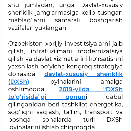
shu jumladan, unga Davlat-xususiy
sheriklik jamg‘armasiga kelib tushgan
mablag‘larni samarali boshqarish
vazifalari yuklangan.
O‘zbekiston xorijiy investitsiyalarni jalb
qilish, infratuzilmani modernizatsiya
qilish va davlat xizmatlarini ko‘rsatishni
yaxshilash bo‘yicha kengroq strategiya
doirasida
davlat-xususiy sheriklik
(DXSh)
loyihalarini amalga
oshirmoqda.
2019-yilda “DXSh
to‘g‘risida”gi qonun
i qabul
qilinganidan beri tashkilot energetika,
sog‘liqni saqlash, ta’lim, transport va
boshqa sohalarda turli DXSh
loyihalarini ishlab chiqmoqda.