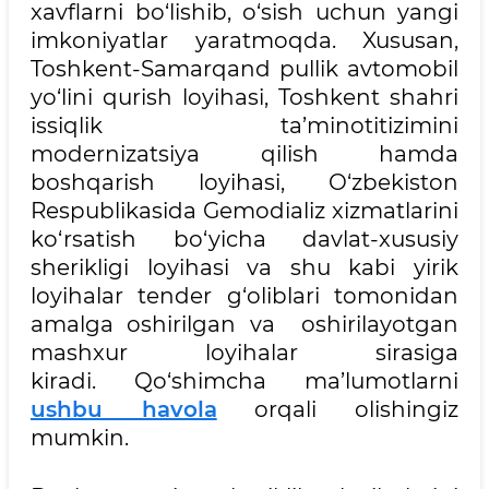
xavflarni bo‘lishib, o‘sish uchun yangi
imkoniyatlar yaratmoqda. Xususan,
Toshkent-Samarqand pullik avtomobil
yo‘lini qurish loyihasi, Toshkent shahri
issiqlik ta’minotitizimini
modernizatsiya qilish hamda
boshqarish loyihasi, O‘zbekiston
Respublikasida Gemodializ xizmatlarini
ko‘rsatish bo‘yicha davlat-xususiy
sherikligi loyihasi va shu kabi yirik
loyihalar tender g‘oliblari tomonidan
amalga oshirilgan va oshirilayotgan
mashxur loyihalar sirasiga
kiradi. Qo‘shimcha ma’lumotlarni
ushbu havola
orqali olishingiz
mumkin.