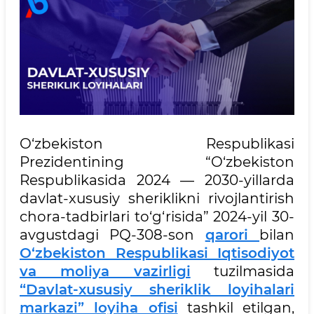
O‘zbekiston Respublikasi
Prezidentining “O‘zbekiston
Respublikasida 2024 — 2030-yillarda
davlat-xususiy sheriklikni rivojlantirish
chora-tadbirlari to‘g‘risida” 2024-yil 30-
avgustdagi PQ-308-son
qarori
bilan
O‘zbekiston Respublikasi Iqtisodiyot
va moliya vazirligi
tuzilmasida
“Davlat-xususiy sheriklik loyihalari
markazi” loyiha ofisi
tashkil etilgan,