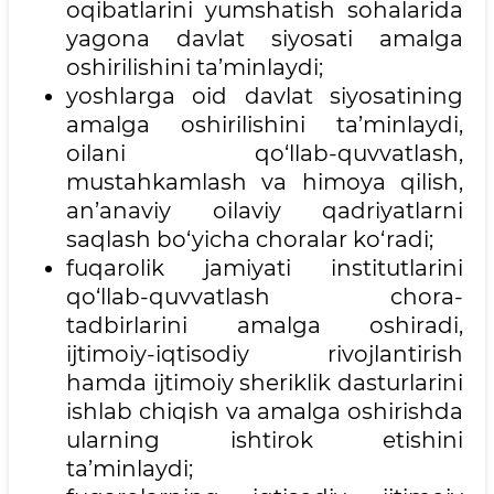
oqibatlarini yumshatish sohalarida
yagona davlat siyosati amalga
oshirilishini ta’minlaydi;
yoshlarga oid davlat siyosatining
amalga oshirilishini ta’minlaydi,
oilani qo‘llab-quvvatlash,
mustahkamlash va himoya qilish,
an’anaviy oilaviy qadriyatlarni
saqlash bo‘yicha choralar ko‘radi;
fuqarolik jamiyati institutlarini
qo‘llab-quvvatlash chora-
tadbirlarini amalga oshiradi,
ijtimoiy-iqtisodiy rivojlantirish
hamda ijtimoiy sheriklik dasturlarini
ishlab chiqish va amalga oshirishda
ularning ishtirok etishini
ta’minlaydi;