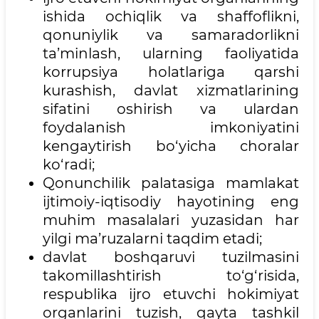
ishida ochiqlik va shaffoflikni,
qonuniylik va samaradorlikni
ta’minlash, ularning faoliyatida
korrupsiya holatlariga qarshi
kurashish, davlat xizmatlarining
sifatini oshirish va ulardan
foydalanish imkoniyatini
kengaytirish bo‘yicha choralar
ko‘radi;
Qonunchilik palatasiga mamlakat
ijtimoiy-iqtisodiy hayotining eng
muhim masalalari yuzasidan har
yilgi ma’ruzalarni taqdim etadi;
davlat boshqaruvi tuzilmasini
takomillashtirish to‘g‘risida,
respublika ijro etuvchi hokimiyat
organlarini tuzish, qayta tashkil