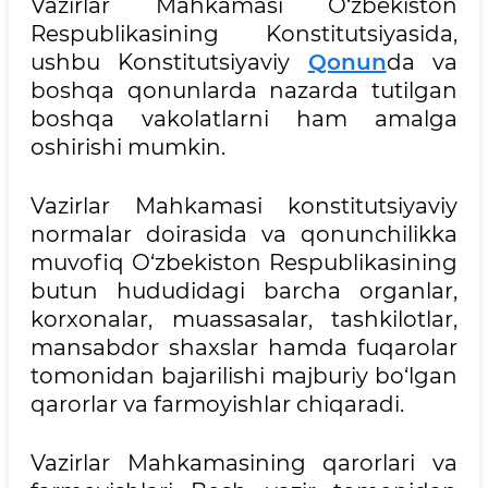
Vazirlar Mahkamasi O‘zbekiston
Respublikasining Konstitutsiyasida,
ushbu Konstitutsiyaviy
Qonun
da va
boshqa qonunlarda nazarda tutilgan
boshqa vakolatlarni ham amalga
oshirishi mumkin.
Vazirlar Mahkamasi konstitutsiyaviy
normalar doirasida va qonunchilikka
muvofiq O‘zbekiston Respublikasining
butun hududidagi barcha organlar,
korxonalar, muassasalar, tashkilotlar,
mansabdor shaxslar hamda fuqarolar
tomonidan bajarilishi majburiy bo‘lgan
qarorlar va farmoyishlar chiqaradi.
Vazirlar Mahkamasining qarorlari va