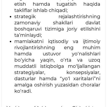
etish hamda tugatish haqida
takliflar ishlab chiqadi;
strategik rejalashtirishning
zamonaviy shakllari davlat
boshqaruvi tizimiga joriy etilishini
ta’minlaydi;
mamlakatni iqtisodiy va ijtimoiy
rivojlantirishning eng muhim
hamda ustuvor yo‘nalishlari
bo‘yicha yaqin, o‘rta va uzoq
muddatli istiqbolga mo‘ljallangan
strategiyalar, konsepsiyalar,
dasturlar hamda “yo‘l xaritalari”ni
amalga oshirish yuzasidan choralar
ko‘radi.