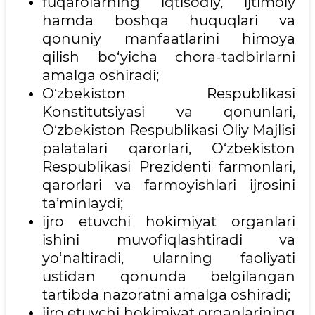
fuqarolarning iqtisodiy, ijtimoiy
hamda boshqa huquqlari va
qonuniy manfaatlarini himoya
qilish bo‘yicha chora-tadbirlarni
amalga oshiradi;
O‘zbekiston Respublikasi
Konstitutsiyasi va qonunlari,
O‘zbekiston Respublikasi Oliy Majlisi
palatalari qarorlari, O‘zbekiston
Respublikasi Prezidenti farmonlari,
qarorlari va farmoyishlari ijrosini
ta’minlaydi;
ijro etuvchi hokimiyat organlari
ishini muvofiqlashtiradi va
yo‘naltiradi, ularning faoliyati
ustidan qonunda belgilangan
tartibda nazoratni amalga oshiradi;
ijro etuvchi hokimiyat organlarining