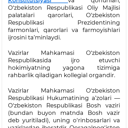
Konstitutsiyasi
va qonunlari,
O‘zbekiston Respublikasi Oliy Majlisi
palatalari qarorlari, O‘zbekiston
Respublikasi Prezidentining
farmonlari, qarorlari va farmoyishlari
ijrosini ta’minlaydi.
Vazirlar Mahkamasi O‘zbekiston
Respublikasida ijro etuvchi
hokimiyatning yagona tizimiga
rahbarlik qiladigan kollegial organdir.
Vazirlar Mahkamasi O‘zbekiston
Respublikasi Hukumatining a’zolari —
O‘zbekiston Respublikasi Bosh vaziri
(bundan buyon matnda Bosh vazir
deb yuritiladi), uning o‘rinbosarlari va
vazirlardan iboratdir. Qoraqalpog‘iston