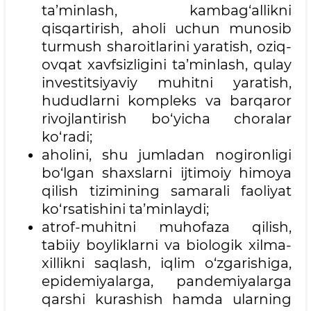
ta’minlash, kambag‘allikni
qisqartirish, aholi uchun munosib
turmush sharoitlarini yaratish, oziq-
ovqat xavfsizligini ta’minlash, qulay
investitsiyaviy muhitni yaratish,
hududlarni kompleks va barqaror
rivojlantirish bo‘yicha choralar
ko‘radi;
aholini, shu jumladan nogironligi
bo‘lgan shaxslarni ijtimoiy himoya
qilish tizimining samarali faoliyat
ko‘rsatishini ta’minlaydi;
atrof-muhitni muhofaza qilish,
tabiiy boyliklarni va biologik xilma-
xillikni saqlash, iqlim o‘zgarishiga,
epidemiyalarga, pandemiyalarga
qarshi kurashish hamda ularning