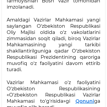
farmoyishlari Bosh vazir tomonidan
imzolanadi.
Amaldagi Vazirlar Mahkamasi yangi
saylangan O‘zbekiston Respublikasi
Oliy Majlisi oldida o‘z vakolatlarini
zimmasidan soqit qiladi, biroq Vazirlar
Mahkamasining yangi tarkibi
shakllantirilguniga qadar O‘zbekiston
Respublikasi Prezidentining qaroriga
muvofiq o‘z faoliyatini davom ettirib
turadi.
Vazirlar Mahkamasi o'z faoliyatini
O'zbekiston Respublikasining
«O'zbekiston Respublikasi Vazirlar
Mahkamasi to'g'risida»gi
Qonuni
ga