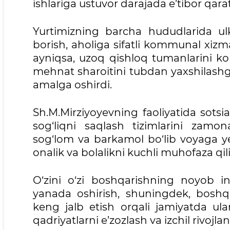
ishlariga ustuvor darajada e’tibor qarat
Yurtimizning barcha hududlarida ulk
borish, aholiga sifatli kommunal xizm
ayniqsa, uzoq qishloq tumanlarini ko
mehnat sharoitini tubdan yaxshilashga
amalga oshirdi.
Sh.M.Mirziyoyevning faoliyatida sotsial
sog‘liqni saqlash tizimlarini zamona
sog‘lom va barkamol bo‘lib voyaga ye
onalik va bolalikni kuchli muhofaza qil
O‘zini o‘zi boshqarishning noyob in
yanada oshirish, shuningdek, boshqa
keng jalb etish orqali jamiyatda ul
qadriyatlarni e’zozlash va izchil rivojla