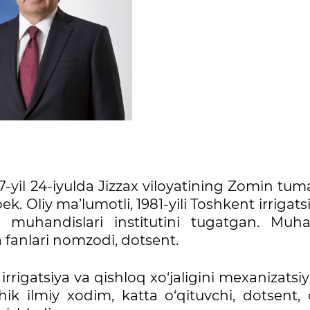
-yil 24-iyulda Jizzax viloyatining Zomin tum
bek. Oliy ma’lumotli, 1981-yili Toshkent irrigats
sh muhandislari institutini tugatgan. Muha
 fanlari nomzodi, dotsent.
irrigatsiya va qishloq xo‘jaligini mexanizatsi
hik ilmiy xodim, katta o‘qituvchi, dotsent,