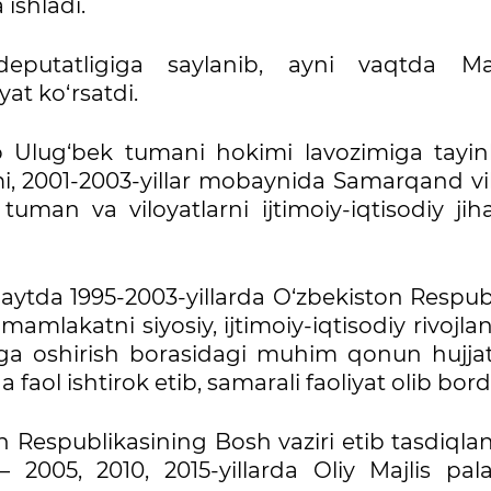
 ishladi.
 deputatligiga saylanib, ayni vaqtda M
yat ko‘rsatdi.
o Ulug‘bek tumani hokimi lavozimiga tayinl
imi, 2001-2003-yillar mobaynida Samarqand vi
tuman va viloyatlarni ijtimoiy-iqtisodiy jih
 paytda 1995-2003-yillarda O‘zbekiston Respub
mamlakatni siyosiy, ijtimoiy-iqtisodiy rivojlan
a oshirish borasidagi muhim qonun hujjatl
 faol ishtirok etib, samarali faoliyat olib bordi
n Respublikasining Bosh vaziri etib tasdiqla
05, 2010, 2015-yillarda Oliy Majlis palat