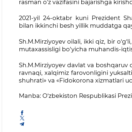
rasman o'z vazifasini bajarishga kirishd
2021-yil 24-oktabr kuni Prezident Sh
bilan ikkinchi besh yillik muddatga qa
Sh.M.Mirziyoyev oilali, ikki qiz, bir o‘g‘
mutaxassisligi bo‘yicha muhandis-iqti
Sh.M.Mirziyoyev davlat va boshqaruv or
ravnaqi, xalqimiz farovonligini yuksa
shuhrati» va «Fidokorona xizmatlari u
Manba: O‘zbekiston Respublikasi Prez