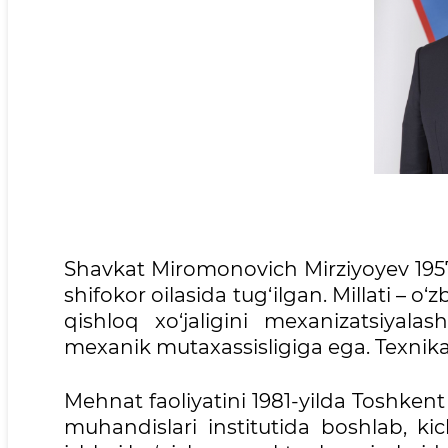
Shavkat Miromonovich Mirziyoyev 1957
shifokor oilasida tug‘ilgan. Millati – o‘z
qishloq xo‘jaligini mexanizatsiyala
mexanik mutaxassisligiga ega. Texnika
Mehnat faoliyatini 1981-yilda Toshkent 
muhandislari institutida boshlab, kic