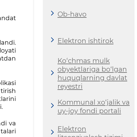
Ob-havo
andat
Elektron ishtirok
andi.
loyati
atdan
Ko‘chmas mulk
obyektlariga bo‘lgan
huquqlarning davlat
likasi
reyestri
tirish
arini
Kommunal xo‘jalik va
.
uy-joy fondi portali
ndi va
Elektron
alari