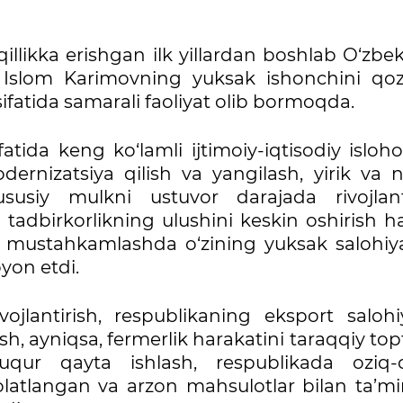
llikka erishgan ilk yillardan boshlab O‘zbek
i Islom Karimovning yuksak ishonchini qoz
fatida samarali faoliyat olib bormoqda.
tida keng ko‘lamli ijtimoiy-iqtisodiy isloho
ernizatsiya qilish va yangilash, yirik va 
ususiy mulkni ustuvor darajada rivojlanti
y tadbirkorlikning ulushini keskin oshirish
 mustahkamlashda o‘zining yuksak salohiya
yon etdi.
vojlantirish, respublikaning eksport salohi
sh, ayniqsa, fermerlik harakatini taraqqiy topt
chuqur qayta ishlash, respublikada oziq-
afolatlangan va arzon mahsulotlar bilan ta’m