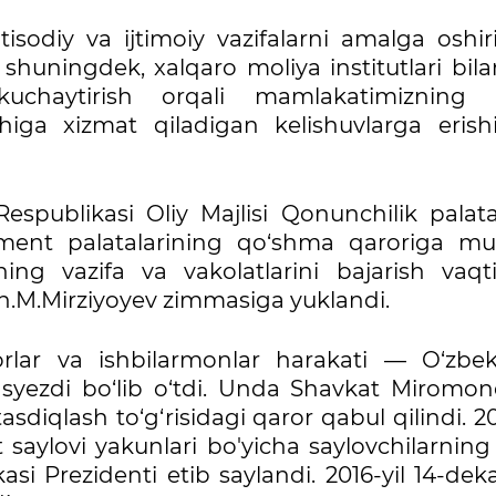
tisodiy va ijtimoiy vazifalarni amalga oshi
, shuningdek, xalqaro moliya institutlari bil
chaytirish orqali mamlakatimizning m
shiga xizmat qiladigan kelishuvlarga erish
Respublikasi Oliy Majlisi Qonunchilik palata
ament palatalarining qo‘shma qaroriga mu
ning vazifa va vakolatlarini bajarish vaqt
Sh.M.Mirziyoyev zimmasiga yuklandi.
rlar va ishbilarmonlar harakati — O‘zbek
I syezdi bo‘lib o‘tdi. Unda Shavkat Miromon
diqlash to‘g‘risidagi qaror qabul qilindi. 20
 saylovi yakunlari bo'yicha saylovchilarning
asi Prezidenti etib saylandi. 2016-yil 14-de