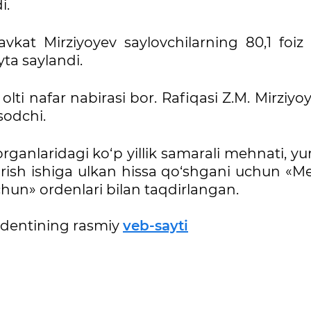
i.
avkat Mirziyoyev saylovchilarning 80,1 foiz 
yta saylandi.
li, olti nafar nabirasi bor. Rafiqasi Z.M. Mirziyo
sodchi.
ganlaridagi ko‘p yillik samarali mehnati, yu
ltirish ishiga ulkan hissa qo‘shgani uchun «
chun» ordenlari bilan taqdirlangan.
identining rasmiy
veb-sayti