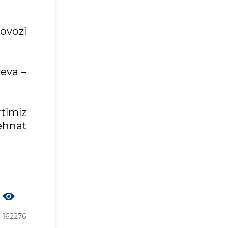
ovozi
yeva –
rtimiz
Mehnat
162276