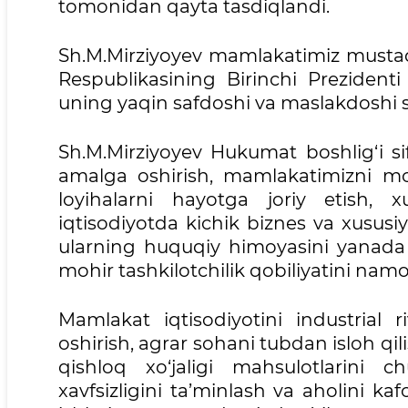
tomonidan qayta tasdiqlandi.
Sh.M.Mirziyoyev mamlakatimiz mustaqi
Respublikasining Birinchi Prezident
uning yaqin safdoshi va maslakdoshi si
Sh.M.Mirziyoyev Hukumat boshlig‘i sifa
amalga oshirish, mamlakatimizni mod
loyihalarni hayotga joriy etish, x
iqtisodiyotda kichik biznes va xususi
ularning huquqiy himoyasini yanada
mohir tashkilotchilik qobiliyatini namo
Mamlakat iqtisodiyotini industrial ri
oshirish, agrar sohani tubdan isloh qili
qishloq xo‘jaligi mahsulotlarini 
xavfsizligini ta’minlash va aholini k