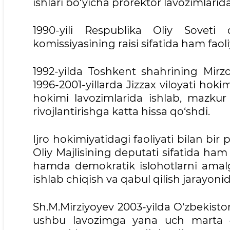
ishlari bo‘yicha prorektor lavozimlarida
1990-yili Respublika Oliy Soveti
komissiyasining raisi sifatida ham faoli
1992-yilda Toshkent shahrining Mirz
1996-2001-yillarda Jizzax viloyati hok
hokimi lavozimlarida ishlab, mazkur 
rivojlantirishga katta hissa qo‘shdi.
Ijro hokimiyatidagi faoliyati bilan bir
Oliy Majlisining deputati sifatida ham 
hamda demokratik islohotlarni amalg
ishlab chiqish va qabul qilish jarayonida
Sh.M.Mirziyoyev 2003-yilda O‘zbekisto
ushbu lavozimga yana uch marta – 20