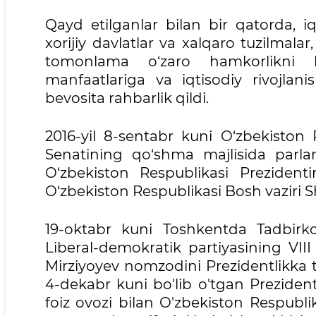
Qayd etilganlar bilan bir qatorda, iq
xorijiy davlatlar va xalqaro tuzilmalar
tomonlama o‘zaro hamkorlikni ku
manfaatlariga va iqtisodiy rivojlani
bevosita rahbarlik qildi.
2016-yil 8-sentabr kuni O‘zbekiston 
Senatining qo‘shma majlisida parl
O‘zbekiston Respublikasi Prezidenti
O‘zbekiston Respublikasi Bosh vaziri 
19-oktabr kuni Toshkentda Tadbirko
Liberal-demokratik partiyasining VII
Mirziyoyev nomzodini Prezidentlikka tas
4-dekabr kuni bo'lib o'tgan Prezident
foiz ovozi bilan O'zbekiston Respublik