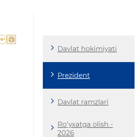
i
16
+
Davlat hokimiyati
Prezident
Davlat ramzlari
Ro‘yxatga olish -
2026