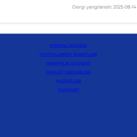
Oxirgi yangilanish: 2025-08-14 
PORTAL HAQIDA
FOYDALANISH SHARTLARI
MAXFIYLIK SIYOSATI
DAVLAT ORGANLARI
HUJJATLAR
FAOLIYAT