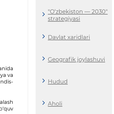
"O‘zbekiston — 2030"
strategiyasi
Davlat xaridlari
Geografik joylashuvi
anida
iya va
Hudud
ndis-
yalash
Aholi
 o‘quv