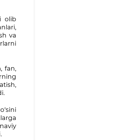
 olib
nlari,
sh va
rlarni
, fan,
rning
tish,
i.
‘sini
larga
naviy
.