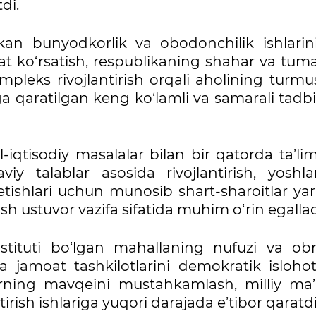
di.
an bunyodkorlik va obodonchilik ishlarini
at ko‘rsatish, respublikaning shahar va tuma
mpleks rivojlantirish orqali aholining turmu
 qaratilgan keng ko‘lamli va samarali tadbi
-iqtisodiy masalalar bilan bir qatorda ta’lim
viy talablar asosida rivojlantirish, yoshla
tishlari uchun munosib shart-sharoitlar yara
ish ustuvor vazifa sifatida muhim o‘rin egallad
stituti bo‘lgan mahallaning nufuzi va obro
 jamoat tashkilotlarini demokratik islohot
arning mavqeini mustahkamlash, milliy ma’
ntirish ishlariga yuqori darajada e’tibor qaratdi