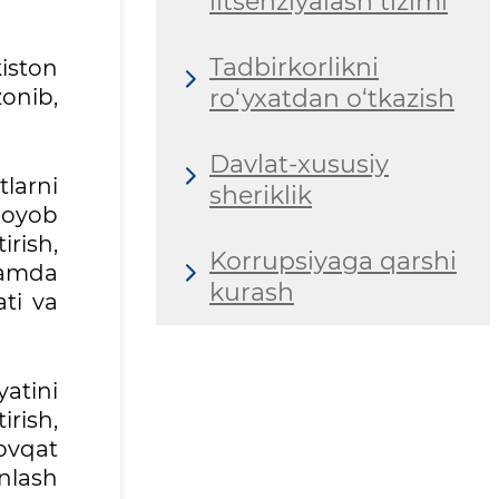
litsenziyalash tizimi
Tadbirkorlikni
iston
ro‘yxatdan o‘tkazish
onib,
Davlat-xususiy
tlarni
sheriklik
noyob
rish,
Korrupsiyaga qarshi
 hamda
kurash
ti va
yatini
irish,
ovqat
inlash