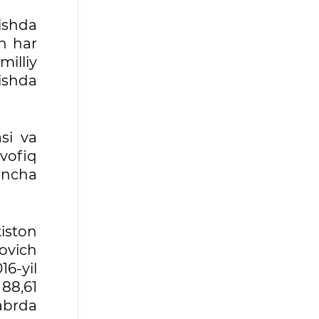
rishda
an har
illiy
ishda
si va
vofiq
incha
iston
ovich
16-yil
 88,61
kabrda