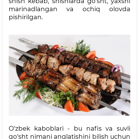
shish kebab, shishlarda go‘sht, yaxshi
marinadlangan va ochiq olovda
pishirilgan.
O‘zbek kaboblari - bu nafis va suvli
go‘sht nimani anglatishini bilish uchun