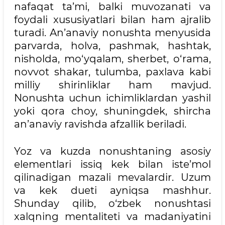
nafaqat ta’mi, balki muvozanati va
foydali xususiyatlari bilan ham ajralib
turadi. An’anaviy nonushta menyusida
parvarda, holva, pashmak, hashtak,
nisholda, mo‘yqalam, sherbet, o‘rama,
novvot shakar, tulumba, paxlava kabi
milliy shirinliklar ham mavjud.
Nonushta uchun ichimliklardan yashil
yoki qora choy, shuningdek, shircha
an’anaviy ravishda afzallik beriladi.
Yoz va kuzda nonushtaning asosiy
elementlari issiq kek bilan iste’mol
qilinadigan mazali mevalardir. Uzum
va kek dueti ayniqsa mashhur.
Shunday qilib, o‘zbek nonushtasi
xalqning mentaliteti va madaniyatini