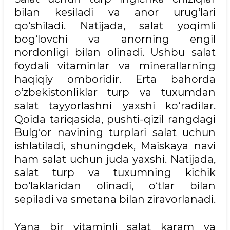
bilan kesiladi va anor urug‘lari
qo‘shiladi. Natijada, salat yoqimli
bog‘lovchi va anorning engil
nordonligi bilan olinadi. Ushbu salat
foydali vitaminlar va minerallarning
haqiqiy omboridir. Erta bahorda
o‘zbekistonliklar turp va tuxumdan
salat tayyorlashni yaxshi ko‘radilar.
Qoida tariqasida, pushti-qizil rangdagi
Bulg‘or navining turplari salat uchun
ishlatiladi, shuningdek, Maiskaya navi
ham salat uchun juda yaxshi. Natijada,
salat turp va tuxumning kichik
bo‘laklaridan olinadi, o‘tlar bilan
sepiladi va smetana bilan ziravorlanadi.
Yana bir vitaminli salat karam va