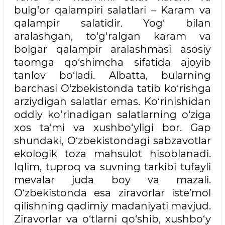
bulg‘or qalampiri salatlari – Karam va
qalampir salatidir. Yog‘ bilan
aralashgan, to‘g‘ralgan karam va
bolgar qalampir aralashmasi asosiy
taomga qo‘shimcha sifatida ajoyib
tanlov bo‘ladi. Albatta, bularning
barchasi O‘zbekistonda tatib ko‘rishga
arziydigan salatlar emas. Ko‘rinishidan
oddiy ko‘rinadigan salatlarning o‘ziga
xos ta’mi va xushbo‘yligi bor. Gap
shundaki, O‘zbekistondagi sabzavotlar
ekologik toza mahsulot hisoblanadi.
Iqlim, tuproq va suvning tarkibi tufayli
mevalar juda boy va mazali.
O‘zbekistonda esa ziravorlar iste’mol
qilishning qadimiy madaniyati mavjud.
Ziravorlar va o‘tlarni qo‘shib, xushbo‘y