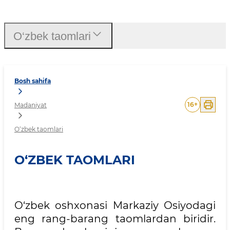
O‘zbek taomlari
O‘zbek taomlari
Bosh sahifa
16
+
Madaniyat
O‘zbek taomlari
O‘ZBEK TAOMLARI
O‘zbek oshxonasi Markaziy Osiyodagi
eng rang-barang taomlardan biridir.