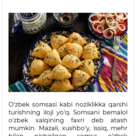
O‘zbek somsasi kabi noziklikka qarshi
turishning iloji yo‘q. Somsani bemalol
o‘zbek xalqining faxri deb atash
mumkin. Mazali, xushbo‘y, issiq, mehr
bilan pishirilgan somsa o‘zbek