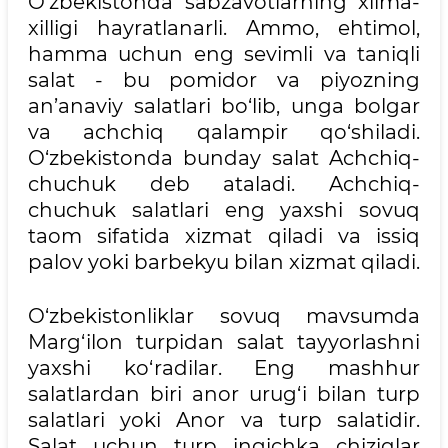
O‘zbekistonda sabzavotlarning xilma-
xilligi hayratlanarli. Ammo, ehtimol,
hamma uchun eng sevimli va taniqli
salat - bu pomidor va piyozning
an’anaviy salatlari bo‘lib, unga bolgar
va achchiq qalampir qo‘shiladi.
O‘zbekistonda bunday salat Achchiq-
chuchuk deb ataladi. Achchiq-
chuchuk salatlari eng yaxshi sovuq
taom sifatida xizmat qiladi va issiq
palov yoki barbekyu bilan xizmat qiladi.
O‘zbekistonliklar sovuq mavsumda
Marg‘ilon turpidan salat tayyorlashni
yaxshi ko‘radilar. Eng mashhur
salatlardan biri anor urug‘i bilan turp
salatlari yoki Anor va turp salatidir.
Salat uchun turp ingichka chiziqlar