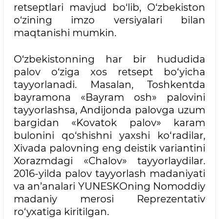
retseptlari mavjud bo‘lib, O‘zbekiston
o‘zining imzo versiyalari bilan
maqtanishi mumkin.
O‘zbekistonning har bir hududida
palov o‘ziga xos retsept bo‘yicha
tayyorlanadi. Masalan, Toshkentda
bayramona «Bayram osh» palovini
tayyorlashsa, Andijonda palovga uzum
bargidan «Kovatok palov» karam
bulonini qo‘shishni yaxshi ko‘radilar,
Xivada palovning eng deistik variantini
Xorazmdagi «Chalov» tayyorlaydilar.
2016-yilda palov tayyorlash madaniyati
va an’analari YUNESKOning Nomoddiy
madaniy merosi Reprezentativ
ro‘yxatiga kiritilgan.