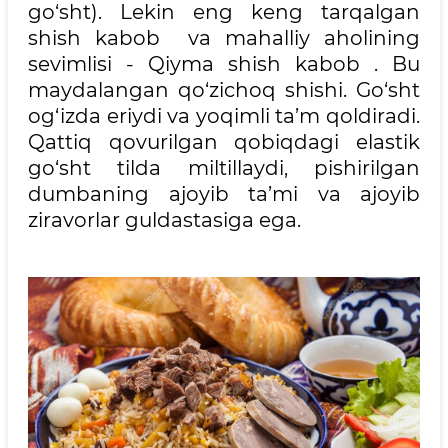
go‘sht). Lekin eng keng tarqalgan
shish kabob va mahalliy aholining
sevimlisi - Qiyma shish kabob . Bu
maydalangan qo‘zichoq shishi. Go‘sht
og‘izda eriydi va yoqimli ta’m qoldiradi.
Qattiq qovurilgan qobiqdagi elastik
go‘sht tilda miltillaydi, pishirilgan
dumbaning ajoyib ta’mi va ajoyib
ziravorlar guldastasiga ega.