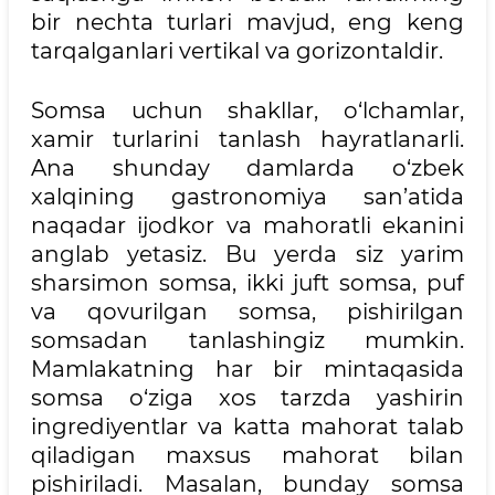
bir nechta turlari mavjud, eng keng
tarqalganlari vertikal va gorizontaldir.
Somsa uchun shakllar, o‘lchamlar,
xamir turlarini tanlash hayratlanarli.
Ana shunday damlarda o‘zbek
xalqining gastronomiya san’atida
naqadar ijodkor va mahoratli ekanini
anglab yetasiz. Bu yerda siz yarim
sharsimon somsa, ikki juft somsa, puf
va qovurilgan somsa, pishirilgan
somsadan tanlashingiz mumkin.
Mamlakatning har bir mintaqasida
somsa o‘ziga xos tarzda yashirin
ingrediyentlar va katta mahorat talab
qiladigan maxsus mahorat bilan
pishiriladi. Masalan, bunday somsa