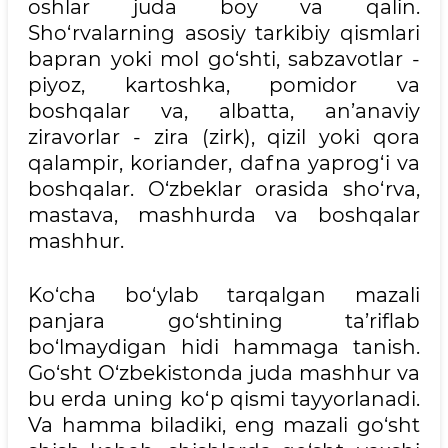
oshlar juda boy va qalin.
Sho‘rvalarning asosiy tarkibiy qismlari
bapran yoki mol go‘shti, sabzavotlar -
piyoz, kartoshka, pomidor va
boshqalar va, albatta, an’anaviy
ziravorlar - zira (zirk), qizil yoki qora
qalampir, koriander, dafna yaprog‘i va
boshqalar. O‘zbeklar orasida sho‘rva,
mastava, mashhurda va boshqalar
mashhur.
Ko‘cha bo‘ylab tarqalgan mazali
panjara go‘shtining ta’riflab
bo‘lmaydigan hidi hammaga tanish.
Go‘sht O‘zbekistonda juda mashhur va
bu erda uning ko‘p qismi tayyorlanadi.
Va hamma biladiki, eng mazali go‘sht