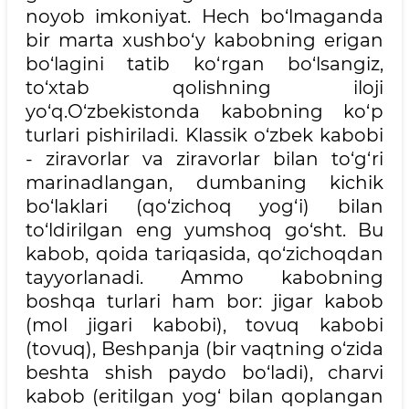
noyob imkoniyat. Hech bo‘lmaganda
bir marta xushbo‘y kabobning erigan
bo‘lagini tatib ko‘rgan bo‘lsangiz,
to‘xtab qolishning iloji
yo‘q.O‘zbekistonda kabobning ko‘p
turlari pishiriladi. Klassik o‘zbek kabobi
- ziravorlar va ziravorlar bilan to‘g‘ri
marinadlangan, dumbaning kichik
bo‘laklari (qo‘zichoq yog‘i) bilan
to‘ldirilgan eng yumshoq go‘sht. Bu
kabob, qoida tariqasida, qo‘zichoqdan
tayyorlanadi. Ammo kabobning
boshqa turlari ham bor: jigar kabob
(mol jigari kabobi), tovuq kabobi
(tovuq), Beshpanja (bir vaqtning o‘zida
beshta shish paydo bo‘ladi), charvi
kabob (eritilgan yog‘ bilan qoplangan