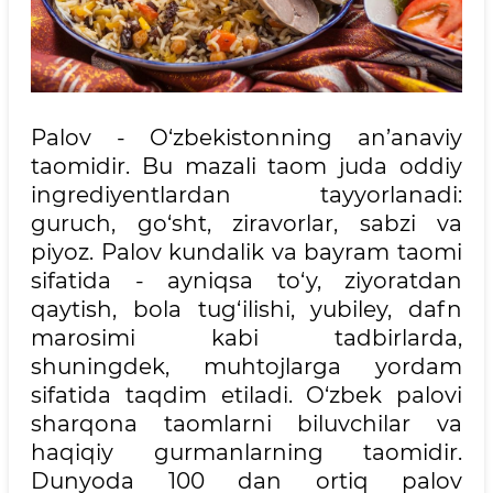
Palov - O‘zbekistonning an’anaviy
taomidir. Bu mazali taom juda oddiy
ingrediyentlardan tayyorlanadi:
guruch, go‘sht, ziravorlar, sabzi va
piyoz. Palov kundalik va bayram taomi
sifatida - ayniqsa to‘y, ziyoratdan
qaytish, bola tug‘ilishi, yubiley, dafn
marosimi kabi tadbirlarda,
shuningdek, muhtojlarga yordam
sifatida taqdim etiladi. O‘zbek palovi
sharqona taomlarni biluvchilar va
haqiqiy gurmanlarning taomidir.
Dunyoda 100 dan ortiq palov