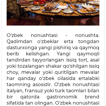
O‘zbek nonushtasi - nonushta.
Qadimdan o‘zbeklar erta tongdan
dasturxonga yangi pishiriq va qaymoq
berib kelishgan. Yangi qaymoqli
tandirdan tayyorlangan issiq tort, asal
yoki tozalangan shakar qo‘shilgan issiq
choy, mevalar yoki quritilgan mevalar
har qanday o‘zbek oilasida ertalabki
taomning asosidir. O‘zbek nonushtasi
italyan, fransuz yoki turk taomlari bilan
bir qatorda gastronomik brend
sifatida tan olingan. O‘zbek nonushtasi