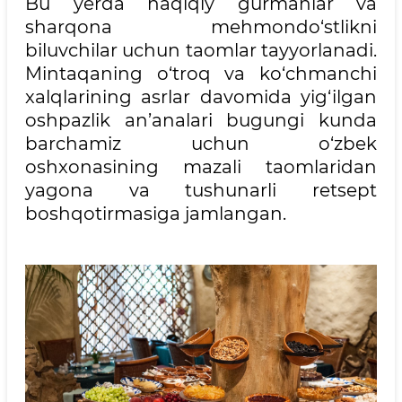
Bu yerda haqiqiy gurmanlar va
sharqona mehmondo‘stlikni
biluvchilar uchun taomlar tayyorlanadi.
Mintaqaning o‘troq va ko‘chmanchi
xalqlarining asrlar davomida yig‘ilgan
oshpazlik an’analari bugungi kunda
barchamiz uchun o‘zbek
oshxonasining mazali taomlaridan
yagona va tushunarli retsept
boshqotirmasiga jamlangan.