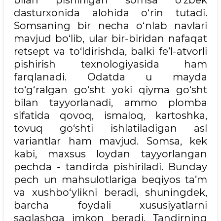
dasturxonida alohida o‘rin tutadi.
Somsaning bir necha o‘nlab navlari
mavjud bo‘lib, ular bir-biridan nafaqat
retsept va to‘ldirishda, balki fe’l-atvorli
pishirish texnologiyasida ham
farqlanadi. Odatda u mayda
to‘g‘ralgan go‘sht yoki qiyma go‘sht
bilan tayyorlanadi, ammo plomba
sifatida qovoq, ismaloq, kartoshka,
tovuq go‘shti ishlatiladigan asl
variantlar ham mavjud. Somsa, kek
kabi, maxsus loydan tayyorlangan
pechda - tandirda pishiriladi. Bunday
pech un mahsulotlariga beqiyos ta’m
va xushbo‘ylikni beradi, shuningdek,
barcha foydali xususiyatlarni
saqlashga imkon beradi. Tandirning