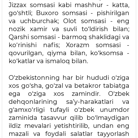
Jizzax somsasi kabi mashhur - katta,
go‘shtli; Buxoro somsasi - pishirilgan
va uchburchak; Olot somsasi - eng
nozik xamir va suvli to‘ldirish bilan;
Qarshi somsasi - barmoq shaklidagi va
ko‘rinishi nafis; Xorazm somsasi -
qovurilgan, qiyma bilan, ko‘ksomsa -
ko‘katlar va ismaloq bilan.
O‘zbekistonning har bir hududi o‘ziga
xos go‘sha, go‘zal va betakror tabiatga
ega o‘ziga xos zamindir. O‘zbek
dehqonlarining sa’y-harakatlari va
g‘amxo‘rligi tufayli o‘zbek unumdor
zaminida tasavvur qilib bo‘lmaydigan
ildiz mevalari yetishtirilib, undan eng
mazali va foydali salatlar tayyorlash