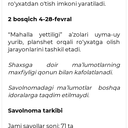
ro‘yxatdan o‘tish imkoni yaratiladi.
2 bosqich 4-28-fevral
“Mahalla yettiligi” a’zolari uyma-uy
yurib, planshet orqali ro‘yxatga olish
jarayonlarini tashkil etadi.
Shaxsga doir ma’lumotlarning
maxfiyligi qonun bilan kafolatlanadi.
Savolnomadagi ma’lumotlar boshqa
idoralarga taqdim etilmaydi.
Savolnoma tarkibi
Jami savollar soni: 71 ta