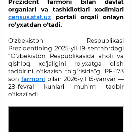
Prezident farmoni bilan davlat
organlari va tashkilotlari xodimlari
census.stat.uz
portali orqali onlayn
ro‘yxatdan o‘tadi.
O‘zbekiston Respublikasi
Prezidentining 2025-yil 19-sentabrdagi
“O‘zbekiston Respublikasida aholi va
qishloq xo‘jaligini ro‘yxatga olish
tadbirini o‘tkazish to‘g‘risida”gi PF-173
son
farmoni
bilan 2026-yil 15-yanvar —
28-fevral kunlari muhim tadbir
o‘tkaziladi.