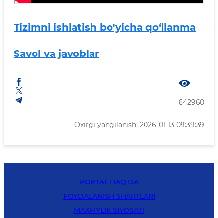
Tizimni ishlatish bo'yicha qo‘llanma
Savol va javoblar
842960
Oxirgi yangilanish: 2026-01-13 09:39:39
PORTAL HAQIDA
FOYDALANISH SHARTLARI
MAXFIYLIK SIYOSATI