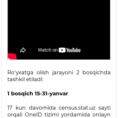
Ro‘yxatga olish jarayoni 2 bosqichda
tashkil etiladi:
1 bosqich 15-31-yanvar
17 kun davomida census.stat.uz sayti
orqali OneID tizimi yordamida onlayn