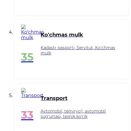
Ko'chmas mulk
Kadastr pasporti, Servitut, Ko‘chmas
mulk
35
Transport
Avtomobil, temiryo‘l, avtomobil
33
sug‘urtasi, texnik ko‘rik