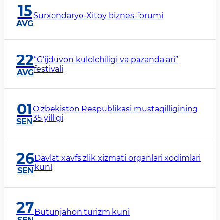
15
Surxondaryo-Xitoy biznes-forumi
AVG
22
“G‘ijduvon kulolchiligi va pazandalari”
festivali
AVG
01
O'zbekiston Respublikasi mustaqilligining
35 yilligi
SEN
26
Davlat xavfsizlik xizmati organlari xodimlari
kuni
SEN
27
Butunjahon turizm kuni
SEN