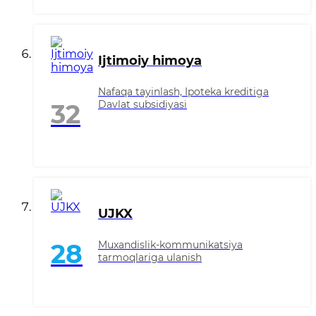
Ijtimoiy himoya
Nafaqa tayinlash, Ipoteka kreditiga
Davlat subsidiyasi
32
UJKX
Muxandislik-kommunikatsiya
28
tarmoqlariga ulanish