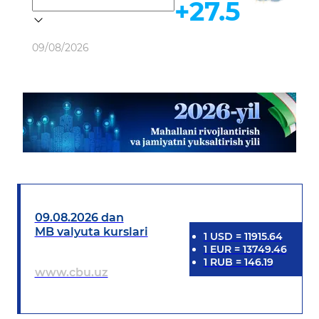
+27.5
Ob-havo
09/08/2026
09.08.2026 dan
MB valyuta kurslari
1
USD
=
11915.64
1
EUR
=
13749.46
1
RUB
=
146.19
www.cbu.uz