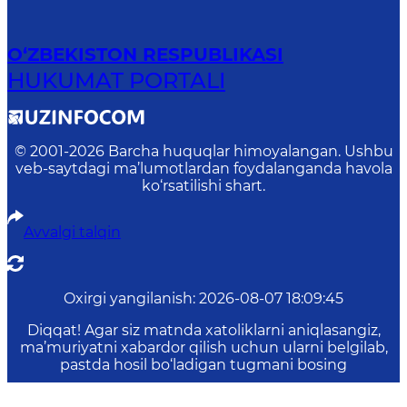
O‘ZBEKISTON RESPUBLIKASI
HUKUMAT PORTALI
© 2001-
2026
Barcha huquqlar himoyalangan. Ushbu
veb-saytdagi ma’lumotlardan foydalanganda havola
ko‘rsatilishi shart.
Avvalgi talqin
Oxirgi yangilanish
:
2026-08-07 18:09:45
Diqqat! Agar siz matnda xatoliklarni aniqlasangiz,
ma’muriyatni xabardor qilish uchun ularni belgilab,
pastda hosil bo‘ladigan tugmani bosing