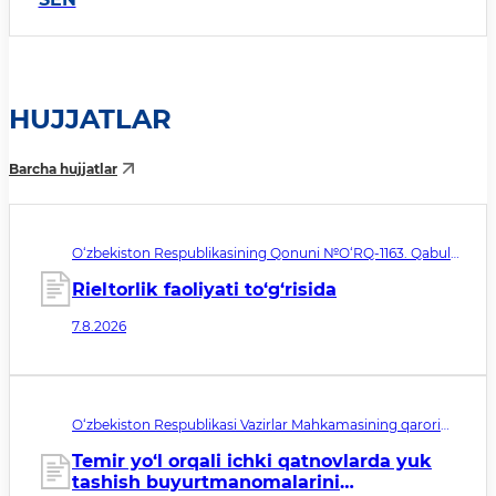
HUJJATLAR
Barcha hujjatlar
O‘zbekiston Respublikasining Qonuni №O‘RQ-1163. Qabul
qilingan sana 07.08.2026. Kuchga kirish sanasi 08.11.2026
Rieltorlik faoliyati to‘g‘risida
7.8.2026
O‘zbekiston Respublikasi Vazirlar Mahkamasining qarori
№433. Qabul qilingan sana 05.08.2026. Kuchga kirish
sanasi 01.10.2026
Temir yo‘l orqali ichki qatnovlarda yuk
tashish buyurtmanomalarini