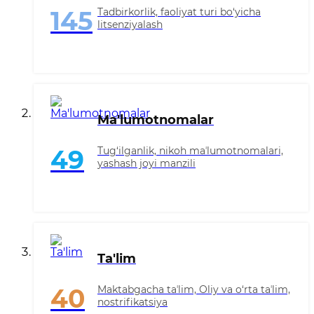
Tadbirkorlik, faoliyat turi bo‘yicha
145
litsenziyalash
Ma'lumotnomalar
Tug‘ilganlik, nikoh maʼlumotnomalari,
49
yashash joyi manzili
Ta'lim
Maktabgacha taʼlim, Oliy va o‘rta taʼlim,
40
nostrifikatsiya