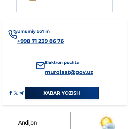
Umumiy bo‘lim
+998 71 239 86 76
Elektron pochta
murojaat@gov.uz
XABAR YOZISH
Davlat dasturi