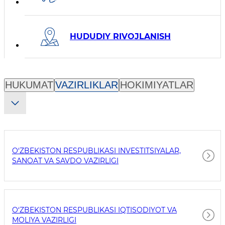
HUDUDIY RIVOJLANISH
Вкладки органов власти
HUKUMAT
VAZIRLIKLAR
HOKIMIYATLAR
O‘ZBEKISTON RESPUBLIKASI INVESTITSIYALAR,
SANOAT VA SAVDO VAZIRLIGI
O‘ZBEKISTON RESPUBLIKASI IQTISODIYOT VA
MOLIYA VAZIRLIGI