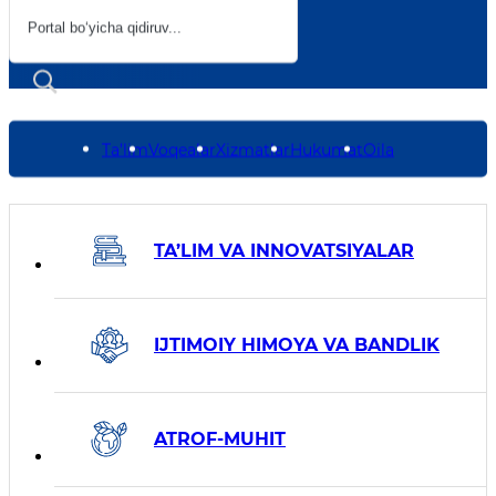
Ta’lim
Voqealar
Xizmatlar
Hukumat
Oila
Министерства
TA’LIM VA INNOVATSIYALAR
IJTIMOIY HIMOYA VA BANDLIK
ATROF-MUHIT