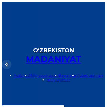
O‘zbekiston Respublikasi
Hukumat portali
O‘ZBEKISTON
MADANIYAT
Adabiyot
Milliy sport turlari
Bayramlar
O‘zbek taomlari
i
Milliy kiyimlar