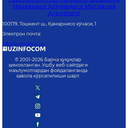
Маҳкамаси Ҳузуридаги Миграция
Агентлиги
100179, Тошкент ш., Қамарнисо кўчаси, 1
Электрон почта
:
info@migration.uz
© 2001-
2026
Барча ҳуқуқлар
ҳимояланган. Ушбу веб-сайтдаги
маълумотлардан фойдаланганда
ҳавола кўрсатилиши шарт.