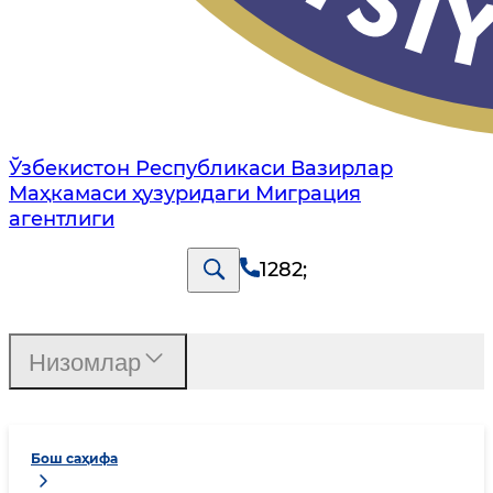
Ўзбекистон Республикаси Вазирлар
Маҳкамаси ҳузуридаги Миграция
агентлиги
1282
;
Низомлар
Бош саҳифа