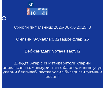
Охирги янгиланиш
:
2026-08-06 20:29:18
Онлайн:
9
Амаллар:
32
Ташрифлар:
26
Веб-сайтдаги ўртача вақт:
12
Диққат! Агар сиз матнда хатоликларни
аниқласангиз, маъмуриятни хабардор қилиш учун
уларни белгилаб, пастда ҳосил бўладиган тугмани
босинг