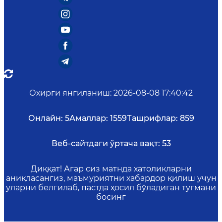
Охирги янгиланиш
:
2026-08-08 17:40:42
Онлайн:
5
Амаллар:
1559
Ташрифлар:
859
Веб-сайтдаги ўртача вақт:
53
Диққат! Агар сиз матнда хатоликларни
аниқласангиз, маъмуриятни хабардор қилиш учун
уларни белгилаб, пастда ҳосил бўладиган тугмани
босинг