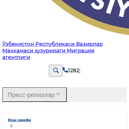
Ўзбекистон Республикаси Вазирлар
Маҳкамаси ҳузуридаги Миграция
агентлиги
1282
;
Пресс-релизлар
Бош саҳифа