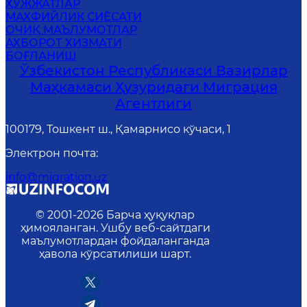
ҲУЖЖАТЛАР
MАХФИЙЛИК СИЁСАТИ
ОЧИҚ МАЪЛУМОТЛАР
АХБОРОТ ХИЗМАТИ
БОҒЛАНИШ
Ўзбекистон Республикаси Вазирлар
Маҳкамаси Ҳузуридаги Миграция
Агентлиги
100179, Тошкент ш., Қамарнисо кўчаси, 1
Электрон почта
:
info@migration.uz
© 2001-
2026
Барча ҳуқуқлар
ҳимояланган. Ушбу веб-сайтдаги
маълумотлардан фойдаланганда
ҳавола кўрсатилиши шарт.