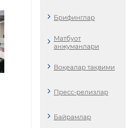
Брифинглар
Матбуот
анжуманлари
Воқеалар тақвими
Пресс-релизлар
Байрамлар