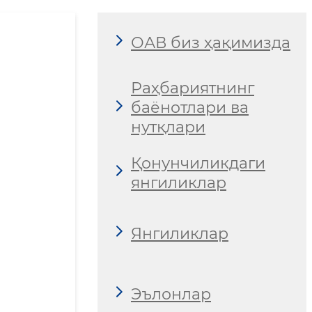
ОАВ биз ҳақимизда
Раҳбариятнинг
баёнотлари ва
нутқлари
Қонунчиликдаги
янгиликлар
Янгиликлар
Эълонлар