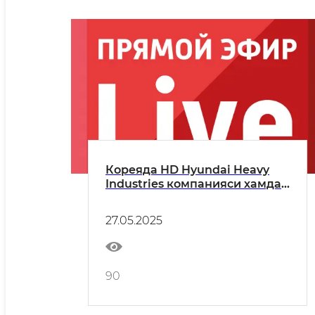
Кореяда HD Hyundai Heavy
Industries компанияси хамда
унинг хамкор корхоналари
иш берувчилари иштирокида
27.05.2025
Узбекистон мехнат форуми
90