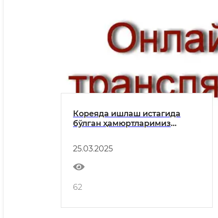
Кореяда ишлаш истагида
бўлган ҳамюртларимиз
нималарга эътибор қилиши
керак?
25.03.2025
62