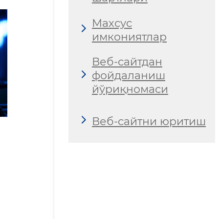
Махсус
имкониятлар
Веб-сайтдан
фойдаланиш
йўриқномаси
Веб-сайтни юритиш