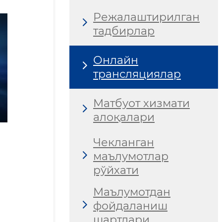
Режалаштирилган
тадбирлар
Онлайн
трансляциялар
Матбуот хизмати
алоқалари
Чекланган
маълумотлар
рўйхати
Маълумотдан
фойдаланиш
шартлари