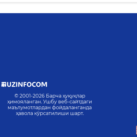
© 2001-
2026
Барча ҳуқуқлар
ҳимояланган. Ушбу веб-сайтдаги
маълумотлардан фойдаланганда
ҳавола кўрсатилиши шарт.