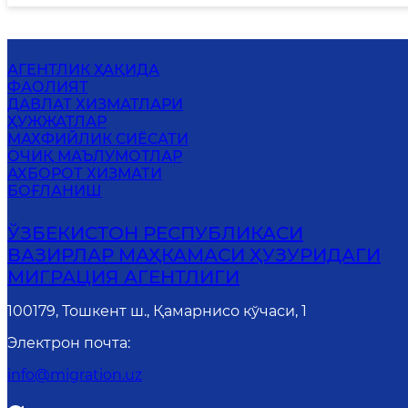
АГЕНТЛИК ҲАҚИДА
ФАОЛИЯТ
ДАВЛАТ ХИЗМАТЛАРИ
ҲУЖЖАТЛАР
MАХФИЙЛИК СИЁСАТИ
ОЧИҚ МАЪЛУМОТЛАР
АХБОРОТ ХИЗМАТИ
БОҒЛАНИШ
ЎЗБЕКИСТОН РЕСПУБЛИКАСИ
ВАЗИРЛАР МАҲКАМАСИ ҲУЗУРИДАГИ
МИГРАЦИЯ АГЕНТЛИГИ
100179, Тошкент ш., Қамарнисо кўчаси, 1
Электрон почта
:
info@migration.uz