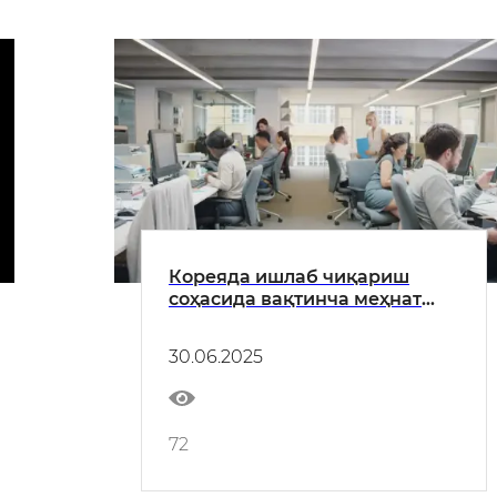
Кореяда ишлаб чиқариш
соҳасида вақтинча меҳнат
фаолиятини олиб бориш учун
жўнаб кетаётган
30.06.2025
юртдошларимизни кузатиш
жараёни
72