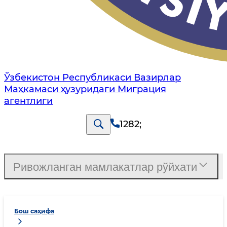
Ўзбекистон Республикаси Вазирлар
Маҳкамаси ҳузуридаги Миграция
агентлиги
1282
;
Ривожланган мамлакатлар рўйхати
Бош саҳифа