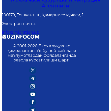
Агентлиги
100179, Тошкент ш., Қамарнисо кўчаси, 1
Электрон почта
:
info@migration.uz
© 2001-
2026
Барча ҳуқуқлар
ҳимояланган. Ушбу веб-сайтдаги
маълумотлардан фойдаланганда
ҳавола кўрсатилиши шарт.