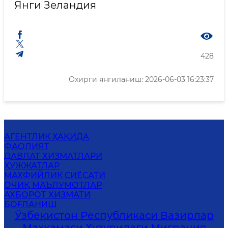
Янги Зеландия
428
Охирги янгиланиш: 2026-06-03 16:23:37
АГЕНТЛИК ҲАҚИДА
ФАОЛИЯТ
ДАВЛАТ ХИЗМАТЛАРИ
ҲУЖЖАТЛАР
MАХФИЙЛИК СИЁСАТИ
ОЧИҚ МАЪЛУМОТЛАР
АХБОРОТ ХИЗМАТИ
БОҒЛАНИШ
Ўзбекистон Республикаси Вазирлар
Маҳкамаси Ҳузуридаги Миграция