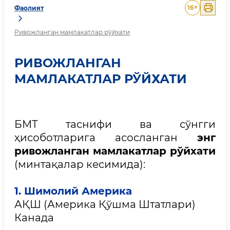
16
+
Фаолият
Ривожланган мамлакатлар рўйхати
РИВОЖЛАНГАН
МАМЛАКАТЛАР РЎЙХАТИ
БМТ таснифи ва сўнгги
ҳисоботларига асосланган
энг
ривожланган мамлакатлар рўйхати
(минтақалар кесимида):
1. Шимолий Америка
АҚШ (Америка Қўшма Штатлари)
Канада