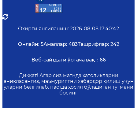
Охирги янгиланиш
:
2026-08-08 17:40:42
Онлайн:
5
Амаллар:
483
Ташрифлар:
242
Веб-сайтдаги ўртача вақт:
66
Диққат! Агар сиз матнда хатоликларни
аниқласангиз, маъмуриятни хабардор қилиш учун
уларни белгилаб, пастда ҳосил бўладиган тугмани
босинг