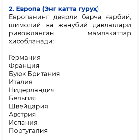
2. Европа (Энг катта гуруҳ
)
Европанинг деярли барча ғарбий,
шимолий ва жанубий давлатлари
ривожланган мамлакатлар
ҳисобланади:
Германия
Франция
Буюк Британия
Италия
Нидерландия
Бельгия
Швейцария
Австрия
Испания
Португалия