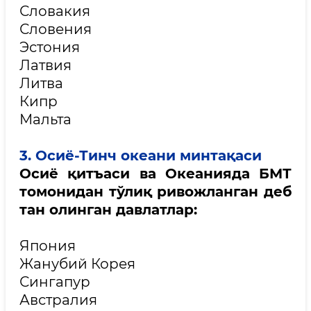
Словакия
Словения
Эстония
Латвия
Литва
Кипр
Мальта
3. Осиё-Тинч океани минтақаси
Осиё қитъаси ва Океанияда БМТ
томонидан тўлиқ ривожланган деб
тан олинган давлатлар:
Япония
Жанубий Корея
Сингапур
Австралия