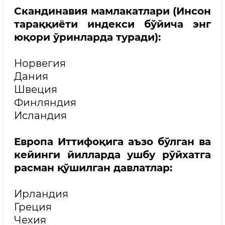
Скандинавия мамлакатлари (Инсон
тараққиёти индекси бўйича энг
юқори ўринларда туради):
Норвегия
Дания
Швеция
Финляндия
Исландия
Европа Иттифоқига аъзо бўлган ва
кейинги йилларда ушбу рўйхатга
расман қўшилган давлатлар:
Ирландия
Греция
Чехия